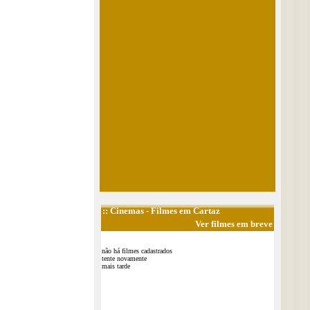
::
Cinemas
- Filmes em Cartaz
Ver filmes em breve
não há filmes cadastrados
tente novamente
mais tarde