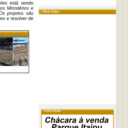
eles está sendo
 os Ministérios e
:: Mais lidas
 Os projetos são
es e resolver de
»
Publicidade