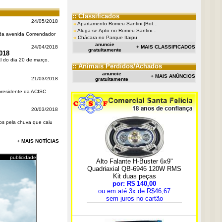
:: Classificados
24/05/2018
Apartamento Romeu Santini (Bot...
Aluga-se Apto no Romeu Santini...
o da avenida Comendador
Chácara no Parque Itaipu
anuncie
24/04/2018
+ MAIS CLASSIFICADOS
gratuitamente
018
l do dia 20 de março.
:: Animais Perdidos/Achados
anuncie
+ MAIS ANÚNCIOS
21/03/2018
gratuitamente
 presidente da ACISC
20/03/2018
dos pela chuva que caiu
+ MAIS NOTÍCIAS
publicidade