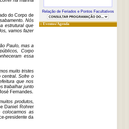
ocorrer na manhã
Relação de Feriados e Pontos Facultativos
hado do Corpo de
esabamento. Nós
::
Eventos/Agenda
a estrutural que
os, vamos fazer
ão Paulo, mas a
públicos, Corpo
conheceram essa
mos muito tristes
central. Sofre o
feitura que nos
 trabalhar junto
 José Fernandes.
uitos produtos,
sse Daniel Rohrer
e colocarmos as
ce-presidente da