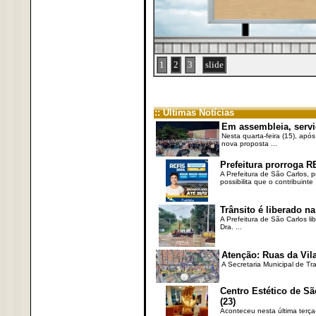
1
2
3
slide
:: Últimas Notícias
Em assembleia, servi
Nesta quarta-feira (15), após
nova proposta ...
Prefeitura prorroga R
A Prefeitura de São Carlos, 
possibilita que o contribuinte .
Trânsito é liberado na
A Prefeitura de São Carlos li
Dra. ...
Atenção: Ruas da Vila
A Secretaria Municipal de Tr
Centro Estético de Sã
(23)
Aconteceu nesta última terça