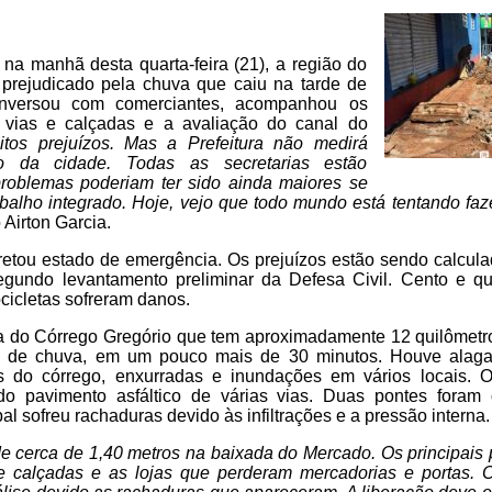
u, na manhã desta quarta-feira (21), a região do
 prejudicado pela chuva que caiu na tarde de
 conversou com comerciantes, acompanhou os
 vias e calçadas e a avaliação do canal do
tos prejuízos. Mas a Prefeitura não medirá
o da cidade. Todas as secretarias estão
roblemas poderiam ter sido ainda maiores se
abalho integrado. Hoje, vejo que todo mundo está tentando faz
o Airton Garcia.
cretou estado de emergência. Os prejuízos estão sendo calcu
egundo levantamento preliminar da Defesa Civil. Cento e qu
ocicletas sofreram danos.
a do Córrego Gregório que tem aproximadamente 12 quilômet
os de chuva, em um pouco mais de 30 minutos. Houve alag
s do córrego, enxurradas e inundações em vários locais. O 
do pavimento asfáltico de várias vias. Duas pontes foram 
 sofreu rachaduras devido às infiltrações e a pressão interna.
e cerca de 1,40 metros na baixada do Mercado. Os principais
 e calçadas e as lojas que perderam mercadorias e portas.