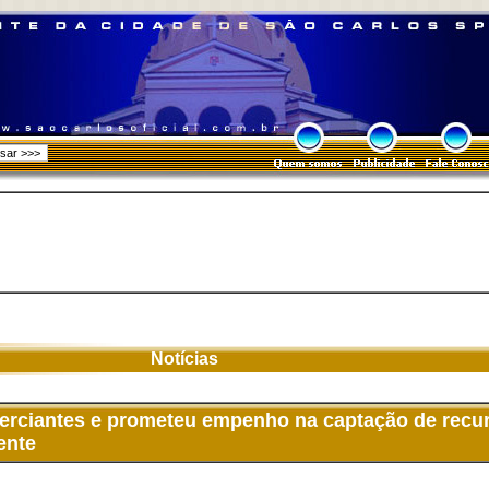
Notícias
merciantes e prometeu empenho na captação de recu
ente