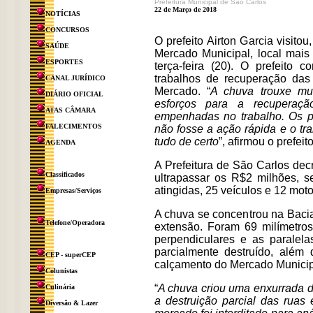
Prefeitura Municipal de São Carlos
22 de Março de 2018
NOTÍCIAS
CONCURSOS
O prefeito Airton Garcia visito
SAÚDE
Mercado Municipal, local mais
ESPORTES
terça-feira (20). O prefeito
trabalhos de recuperação das
CANAL JURÍDICO
Mercado. “
A chuva trouxe mui
DIÁRIO OFICIAL
esforços para a recuperaçã
ATAS CÂMARA
empenhadas no trabalho. Os p
FALECIMENTOS
não fosse a ação rápida e o tr
tudo de certo
”, afirmou o prefeit
AGENDA
A Prefeitura de São Carlos de
Classificados
ultrapassar os R$2 milhões, s
atingidas, 25 veículos e 12 mot
Empresas/Serviços
A chuva se concentrou na Baci
Telefone/Operadora
extensão. Foram 69 milímetr
perpendiculares e as paralela
parcialmente destruído, além 
CEP - superCEP
calçamento do Mercado Municipal
Colunistas
“
A chuva criou uma enxurrada d
Culinária
a destruição parcial das ruas
Diversão & Lazer