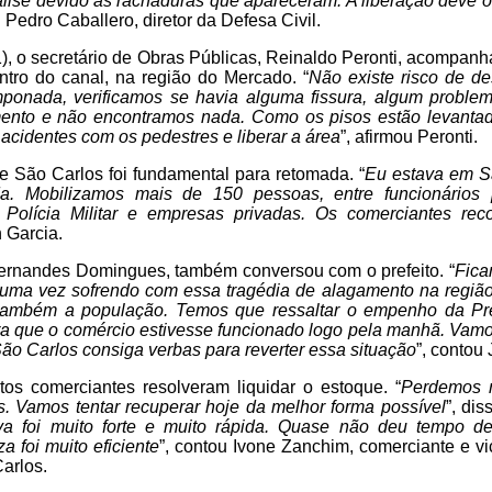
nálise devido as rachaduras que apareceram. A liberação deve 
u Pedro Caballero, diretor da Defesa Civil.
1), o secretário de Obras Públicas, Reinaldo Peronti, acompan
ntro do canal, na região do Mercado. “
Não existe risco de d
mponada, verificamos se havia alguma fissura, algum problem
nto e não encontramos nada. Como os pisos estão levantad
acidentes com os pedestres e liberar a área
”, afirmou Peronti.
de São Carlos foi fundamental para retomada. “
Eu estava em S
ida. Mobilizamos mais de 150 pessoas, entre funcionários 
 Polícia Militar e empresas privadas. Os comerciantes re
n Garcia.
ernandes Domingues, também conversou com o prefeito. “
Fica
uma vez sofrendo com essa tragédia de alagamento na região 
também a população. Temos que ressaltar o empenho da Pre
ra que o comércio estivesse funcionado logo pela manhã. Vamos
ão Carlos consiga verbas para reverter essa situação
”, contou
tos comerciantes resolveram liquidar o estoque. “
Perdemos m
. Vamos tentar recuperar hoje da melhor forma possível
”, di
a foi muito forte e muito rápida. Quase não deu tempo d
a foi muito eficiente
”, contou Ivone Zanchim, comerciante e vi
arlos.