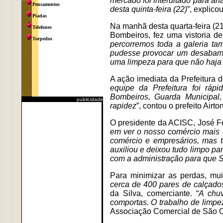
mercado foi interditado para a
Pensamentos
desta quinta-feira (22)
”, explico
Piadas
Na manhã desta quarta-feira (2
Telefones
Bombeiros, fez uma vistoria de
Torpedos
percorremos toda a galeria ta
pudesse provocar um desabame
uma limpeza para que não haja 
A ação imediata da Prefeitura 
equipe da Prefeitura foi ráp
Bombeiros, Guarda Municipal,
publicidade
rapidez
”, contou o prefeito Airto
O presidente da ACISC, José F
em ver o nosso comércio mais 
comércio e empresários, mas 
auxiliou e deixou tudo limpo pa
com a administração para que S
Para minimizar as perdas, mui
cerca de 400 pares de calçados
da Silva, comerciante. “
A chuv
comportas. O trabalho de limpez
Associação Comercial de São C