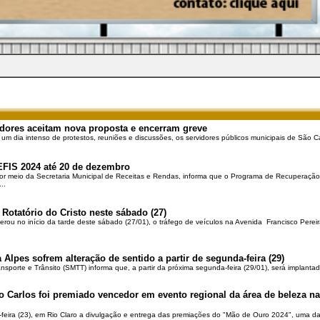
dores aceitam nova proposta e encerram greve
 um dia intenso de protestos, reuniões e discussões, os servidores públicos municipais de São Ca
EFIS 2024 até 20 de dezembro
por meio da Secretaria Municipal de Receitas e Rendas, informa que o Programa de Recuperação 
..
 Rotatório do Cristo neste sábado (27)
berou no início da tarde deste sábado (27/01), o tráfego de veículos na Avenida Francisco Pereir
 Alpes sofrem alteração de sentido a partir de segunda-feira (29)
ansporte e Trânsito (SMTT) informa que, a partir da próxima segunda-feira (29/01), será implantad
o Carlos foi premiado vencedor em evento regional da área de beleza na 
-feira (23), em Rio Claro a divulgação e entrega das premiações do "Mão de Ouro 2024", uma das