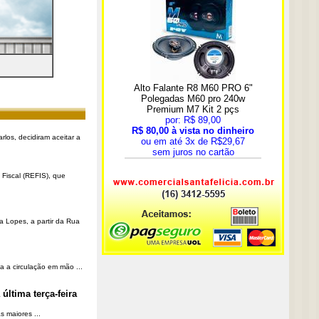
rlos, decidiram aceitar a
Fiscal (REFIS), que
a Lopes, a partir da Rua
a a circulação em mão ...
última terça-feira
 maiores ...