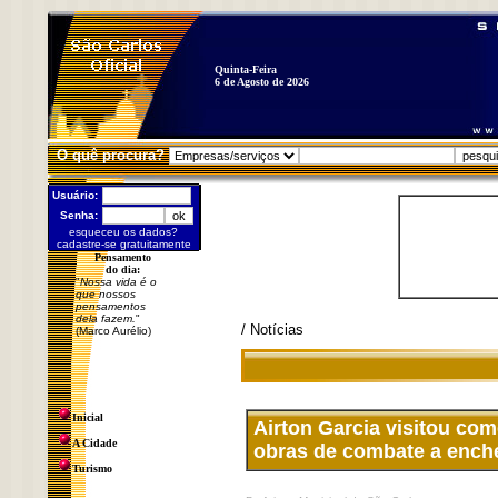
Quinta-Feira
6 de Agosto de 2026
O quê procura?
Usuário:
Senha:
esqueceu os dados?
cadastre-se gratuitamente
Pensamento
do dia:
"
Nossa vida é o
que nossos
pensamentos
dela fazem.
"
/ Notícias
(Marco Aurélio)
Inicial
Airton Garcia visitou co
A Cidade
obras de combate a ench
Turismo