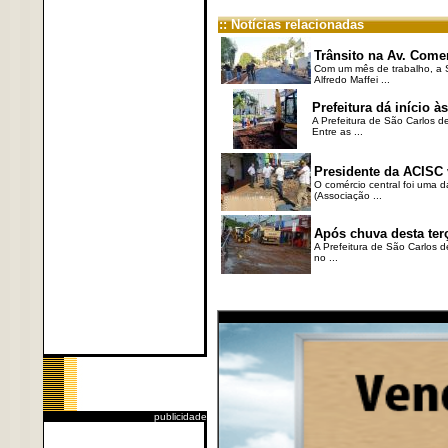
:: Notícias relacionadas
Trânsito na Av. Comen
Com um mês de trabalho, a 
Alfredo Maffei ...
Prefeitura dá início 
A Prefeitura de São Carlos d
Entre as ...
Presidente da ACISC v
O comércio central foi uma d
(Associação ...
Após chuva desta terç
A Prefeitura de São Carlos d
no ...
publicidade