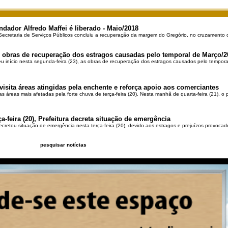
dador Alfredo Maffei é liberado - Maio/2018
Secretaria de Serviços Públicos concluiu a recuperação da margem do Gregório, no cruzament
às obras de recuperação dos estragos causadas pelo temporal de Março/2
eu início nesta segunda-feira (23), as obras de recuperação dos estragos causados pelo tempora
isita áreas atingidas pela enchente e reforça apoio aos comerciantes
as áreas mais afetadas pela forte chuva de terça-feira (20). Nesta manhã de quarta-feira (21), o
a-feira (20), Prefeitura decreta situação de emergência
ecretou situação de emergência nesta terça-feira (20), devido aos estragos e prejuízos provoca
pesquisar notícias