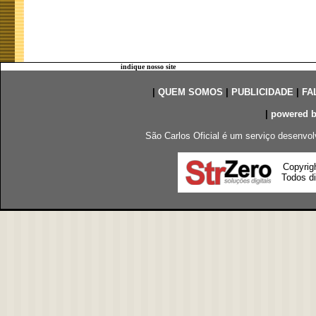
indique nosso site
|
QUEM SOMOS
|
PUBLICIDADE
|
FA
|
powered 
São Carlos Oficial é um serviço desenvol
Copyrig
Todos di