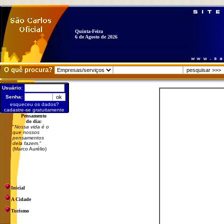
Quinta-Feira
6 de Agosto de 2026
O quê procura?
Usuário:
Senha:
esqueceu os dados?
cadastre-se gratuitamente
Pensamento
do dia:
"
Nossa vida é o
que nossos
pensamentos
dela fazem.
"
(Marco Aurélio)
Inicial
A Cidade
Turismo