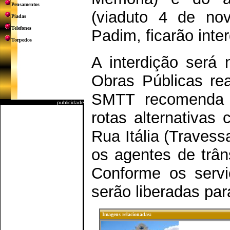
Pensamentos
(viaduto 4 de nov
Piadas
Telefones
Padim, ficarão inter
Torpedos
A interdição será 
Obras Públicas re
SMTT recomenda a
publicidade
rotas alternativas
Rua Itália (Travess
os agentes de trâns
Conforme os servi
serão liberadas para
Imagens relacionadas: