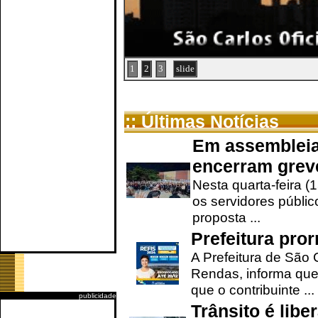
1
2
3
slide
:: Últimas Notícias
Em assembleia
encerram grev
Nesta quarta-feira (
os servidores públic
proposta ...
Prefeitura pro
A Prefeitura de São 
Rendas, informa que
que o contribuinte ...
publicidade
Trânsito é lib