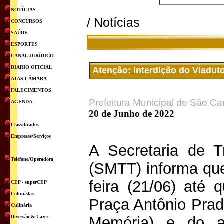
NOTÍCIAS
/ Notícias
CONCURSOS
SAÚDE
ESPORTES
CANAL JURÍDICO
DIÁRIO OFICIAL
Atenção: Interdição do Viadut
ATAS CÂMARA
FALECIMENTOS
Prefeitura Municipal de São Ca
AGENDA
20 de Junho de 2022
Classificados
Empresas/Serviços
A Secretaria de T
Telefone/Operadora
(SMTT) informa que 
feira (21/06) até 
CEP - superCEP
Colunistas
Praça Antônio Prad
Culinária
Diversão & Lazer
Memória) e do a