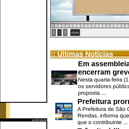
1
2
3
slide
:: Últimas Notícias
Em assembleia
encerram grev
Nesta quarta-feira (
os servidores públic
proposta ...
Prefeitura pro
A Prefeitura de São 
Rendas, informa que
publicidade
que o contribuinte ...