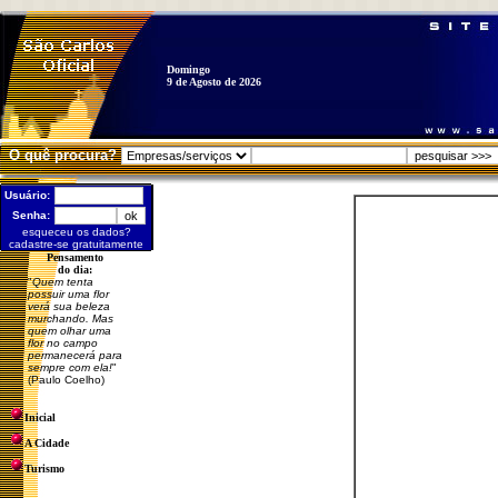
Domingo
9 de Agosto de 2026
O quê procura?
Usuário:
Senha:
esqueceu os dados?
cadastre-se gratuitamente
Pensamento
do dia:
"
Quem tenta
possuir uma flor
verá sua beleza
murchando. Mas
quem olhar uma
flor no campo
permanecerá para
sempre com ela!
"
(Paulo Coelho)
Inicial
A Cidade
Turismo