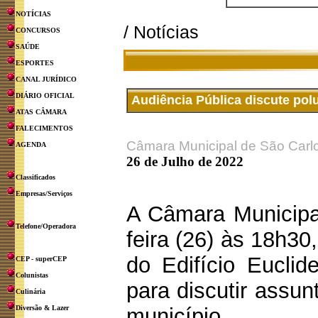
NOTÍCIAS
/ Notícias
CONCURSOS
SAÚDE
ESPORTES
CANAL JURÍDICO
DIÁRIO OFICIAL
Audiência Pública discute polu
ATAS CÂMARA
FALECIMENTOS
Câmara Municipal de São Carl
AGENDA
26 de Julho de 2022
Classificados
Empresas/Serviços
A Câmara Municipal
Telefone/Operadora
feira (26) às 18h30
do Edifício Eucli
CEP - superCEP
Colunistas
para discutir assun
Culinária
Diversão & Lazer
município.