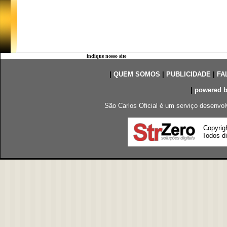
indique nosso site
|
QUEM SOMOS
|
PUBLICIDADE
|
FA
|
powered 
São Carlos Oficial é um serviço desenvol
Copyrig
Todos di