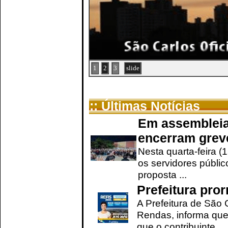
1
2
3
slide
:: Últimas Notícias
Em assembleia
encerram grev
Nesta quarta-feira (
os servidores públic
proposta ...
Prefeitura pro
A Prefeitura de São 
Rendas, informa que
que o contribuinte ...