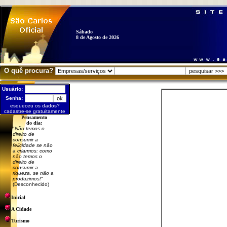
Sábado
8 de Agosto de 2026
O quê procura?
Usuário:
Senha:
esqueceu os dados?
cadastre-se gratuitamente
Pensamento
do dia:
"
Não temos o
direito de
consumir a
felicidade se não
a criarmos: como
não temos o
direito de
consumir a
riqueza, se não a
produzimos!
"
(Desconhecido)
Inicial
A Cidade
Turismo