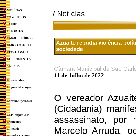
NOTÍCIAS
/ Notícias
CONCURSOS
SAÚDE
ESPORTES
CANAL JURÍDICO
Azuaite repudia violência polí
DIÁRIO OFICIAL
sociedade
ATAS CÂMARA
FALECIMENTOS
AGENDA
Câmara Municipal de São Carl
11 de Julho de 2022
Classificados
Empresas/Serviços
O vereador Azuait
Telefone/Operadora
(Cidadania) manife
CEP - superCEP
assassinato, por m
Colunistas
Marcelo Arruda, o
Culinária
Diversão & Lazer