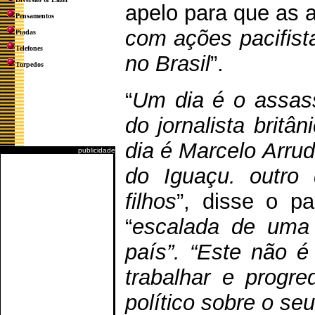
apelo para que as a
Pensamentos
com ações pacifista
Piadas
Telefones
no Brasil
”.
Torpedos
“
Um dia é o assass
do jornalista britâ
dia é Marcelo Arru
publicidade
do Iguaçu. outro
filhos
”, disse o p
“
escalada de uma 
país”. “Este não é
trabalhar e progre
político sobre o se