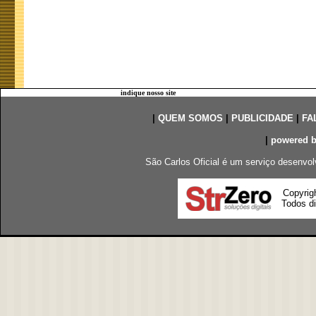
indique nosso site
|
QUEM SOMOS
|
PUBLICIDADE
|
FA
|
powered 
São Carlos Oficial é um serviço desenvol
Copyrig
Todos di