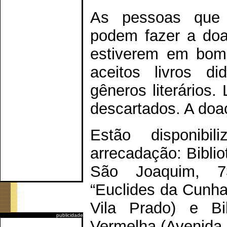
As pessoas que 
podem fazer a doa
estiverem em bom
aceitos livros d
gêneros literários.
descartados. A doaç
Estão disponibi
arrecadação: Bibli
São Joaquim, 735
“Euclides da Cunha
Vila Prado) e Bib
publicidade
Vermelha (Avenida B