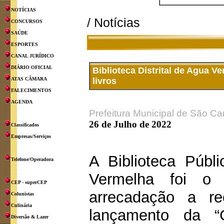
NOTÍCIAS
/ Notícias
CONCURSOS
SAÚDE
ESPORTES
CANAL JURÍDICO
DIÁRIO OFICIAL
Biblioteca Distrital de Agua 
ATAS CÂMARA
livros
FALECIMENTOS
AGENDA
Prefeitura Municipal de São Ca
26 de Julho de 2022
Classificados
Empresas/Serviços
A Biblioteca Públi
Telefone/Operadora
Vermelha foi o 
CEP - superCEP
arrecadação a r
Colunistas
Culinária
lançamento da 
Diversão & Lazer