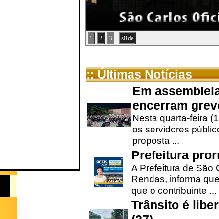
1
2
3
slide
:: Últimas Notícias
Em assembleia
encerram grev
Nesta quarta-feira (
os servidores públic
proposta ...
Prefeitura pro
A Prefeitura de São 
Rendas, informa que
que o contribuinte ...
Trânsito é lib