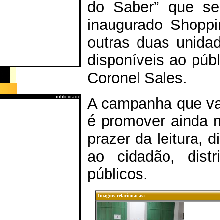
do Saber” que ser
inaugurado Shoppi
outras duas unidad
disponíveis ao púb
Coronel Sales.
publicidade
A campanha que vai
é promover ainda ma
prazer da leitura, d
ao cidadão, distr
públicos.
Imagens relacionadas: