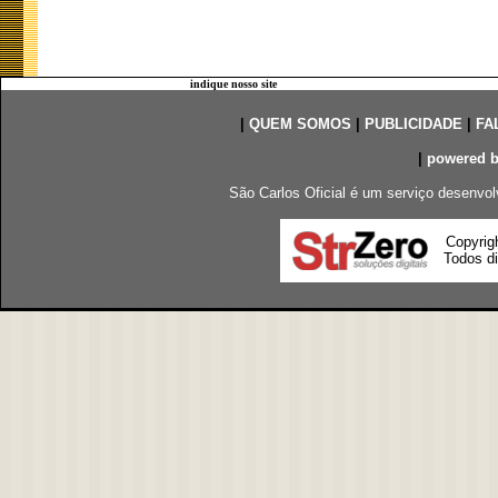
indique nosso site
|
QUEM SOMOS
|
PUBLICIDADE
|
FA
|
powered 
São Carlos Oficial é um serviço desenvol
Copyrig
Todos di