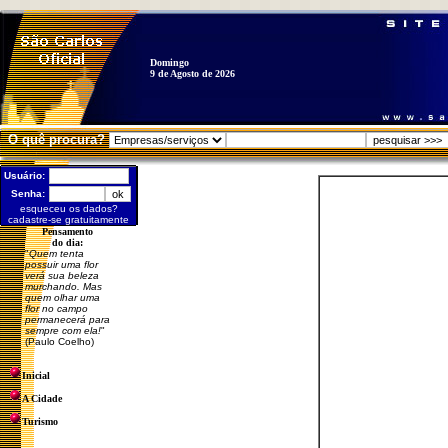
Domingo
9 de Agosto de 2026
O quê procura?
Usuário:
Senha:
esqueceu os dados?
cadastre-se gratuitamente
Pensamento
do dia:
"
Quem tenta
possuir uma flor
verá sua beleza
murchando. Mas
quem olhar uma
flor no campo
permanecerá para
sempre com ela!
"
(Paulo Coelho)
Inicial
A Cidade
Turismo