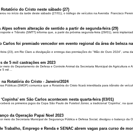
 Rotatório do Cristo neste sábado (27)
berou no início da tarde deste sábado (27/01), o tráfego de veículos na Avenida Francisco Pereir
 Alpes sofrem alteração de sentido a partir de segunda-feira (29)
ansporte e Trânsito (SMTT) informa que, a partir da próxima segunda-feira (29/01), será implantad
o Carlos foi premiado vencedor em evento regional da área de beleza na 
-feira (23), em Rio Claro a divulgação e entrega das premiações do "Mão de Ouro 2024", uma das
is de 5 mil castrações em 2023
por meio do Departamento de Defesa e Controle Animal da Secretaria Municipal de Agricultura e 
5 mil ...
 na Rotatória do Cristo - Janeiro/2024
ras Públicas (SMOP) comunica que a Rotatória do Cristo ficará interditada para trânsito de veícul
 ‘Copinha’ em São Carlos acontecem nesta quarta-feira (03/01)
ceberá os primeiros jogos da Copa São Paulo de Futebol Júnior, a tradicional ‘Copinha’, na quar
alanço da Operação Papai Noel 2023
por meio da Secretaria Municipal de Segurança Pública e Defesa Social, divulgou o balanço da 
 de Trabalho, Emprego e Renda e SENAC abrem vagas para curso de mon