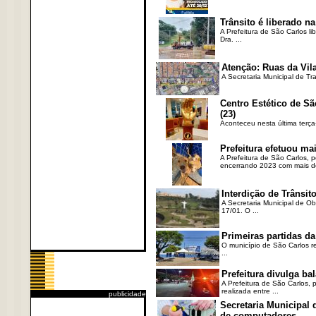
Trânsito é liberado na
A Prefeitura de São Carlos li
Dra. ...
Atenção: Ruas da Vila
A Secretaria Municipal de Tr
Centro Estético de Sã
(23)
Aconteceu nesta última terça
Prefeitura efetuou ma
A Prefeitura de São Carlos, 
encerrando 2023 com mais de 
Interdição de Trânsito
A Secretaria Municipal de Ob
17/01. O ...
Primeiras partidas da
O município de São Carlos re
...
Prefeitura divulga b
A Prefeitura de São Carlos, 
realizada entre ...
publicidade
Secretaria Municipal
de computadores