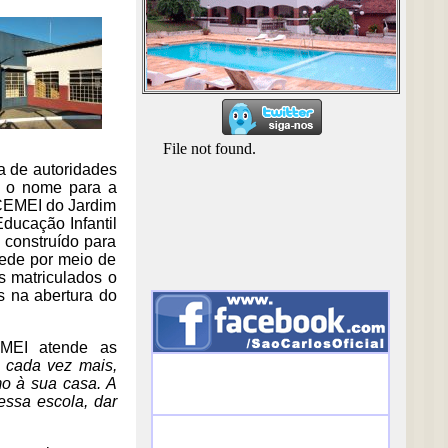
a de autoridades
ou o nome para a
 CEMEI do Jardim
Educação Infantil
 construído para
rede por meio de
os matriculados o
s na abertura do
EMEI atende as
l cada vez mais,
mo à sua casa. A
essa escola, dar