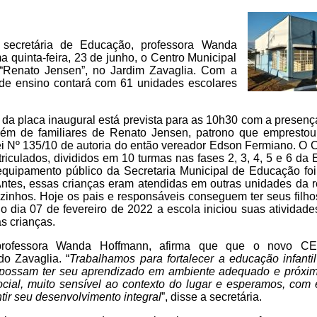
a secretária de Educação, professora Wanda
 quinta-feira, 23 de junho, o Centro Municipal
 “Renato Jensen”, no Jardim Zavaglia. Com a
 de ensino contará com 61 unidades escolares
da placa inaugural está prevista para as 10h30 com a presenç
, além de familiares de Renato Jensen, patrono que emprest
lei Nº 135/10 de autoria do então vereador Edson Fermiano. O
iculados, divididos em 10 turmas nas fases 2, 3, 4, 5 e 6 da 
equipamento público da Secretaria Municipal de Educação foi
Antes, essas crianças eram atendidas em outras unidades da 
vizinhos. Hoje os pais e responsáveis conseguem ter seus filh
 dia 07 de fevereiro de 2022 a escola iniciou suas atividade
s crianças.
 professora Wanda Hoffmann, afirma que que o novo C
o Zavaglia. “
Trabalhamos para fortalecer a educação infanti
s possam ter seu aprendizado em ambiente adequado e próxi
al, muito sensível ao contexto do lugar e esperamos, com 
tir seu desenvolvimento integral
”, disse a secretária.