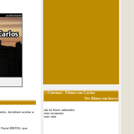
publicidade
::
Cinemas
- Filmes em Cartaz
Ver filmes em breve
não há filmes cadastrados
rlos, decidiram aceitar a
tente novamente
mais tarde
Fiscal (REFIS), que