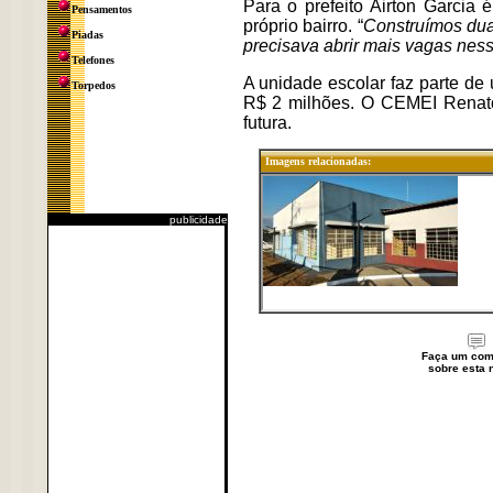
Para o prefeito Airton Garcia
Pensamentos
próprio bairro. “
Construímos dua
Piadas
precisava abrir mais vagas ness
Telefones
A unidade escolar faz parte de
Torpedos
R$ 2 milhões. O CEMEI Renato
futura.
Imagens relacionadas:
publicidade
Faça um com
sobre esta n