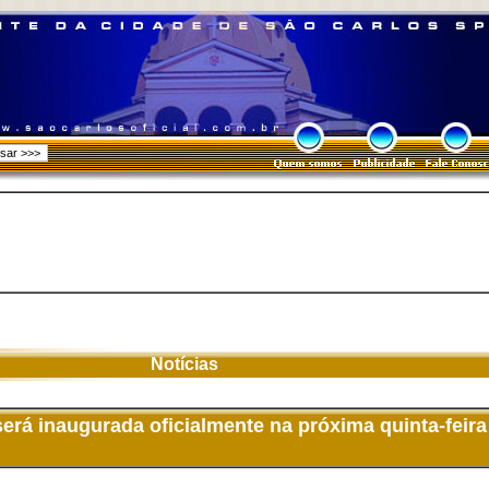
Notícias
rá inaugurada oficialmente na próxima quinta-feira 