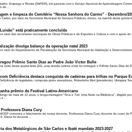
rabalho, Emprego e Renda (SMTER), em parceria com o Serviço Nacional de Aprendizagem Comer
o de ...
oçagem e limpeza do Cemitério “Nossa Senhora do Carmo” - Dezembro/20
o Carlos, por meio da Secretaria Municipal de Serviços Públicos, iniciou, na manhã desta quinta-f
Luisão” está praticamente concluída
por meio das secretarias municipais de Obras Públicas e de Esportes e Cultura e com o apoio d
alização divulga balanço da operação natal 2023
 por meio do Departamento de Fiscalização da Secretaria Municipal de Habitação e Desenvolvime
regou Prêmio Santo Dias ao Padre João Victor Bulle
na noite desta quarta-feira (20), uma sessão solene onde foi entregue o Prêmio Santo Dias de 
..
om Deficiência destaca conquista de cadeiras para trilhas no Parque E
ciência do legislativo, composta pelos vereadores, Robertinho Mori (presidente), Ubirajara Teixei
.
ganha prêmio de Festival Latino-Americano
ongo de mais de 12 anos, o longa-metragem "Teca e Tuti: Uma Noite na Biblioteca", dirigido po
o ...
 Professora Diana Cury
ICEP comunica o falecimento da nossa docente, Professora Diana Cury, docente do curso de 
. Diana foi docente ...
ria dos Metalúrgicos de São Carlos e Ibaté mandato 2023-2027