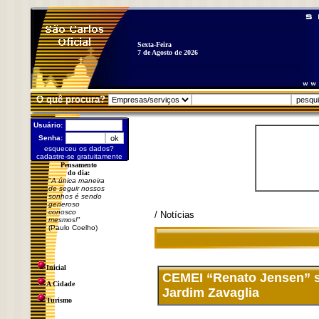
Sexta-Feira
7 de Agosto de 2026
O quê procura?
Usuário:
Senha:
esqueceu os dados?
cadastre-se gratuitamente
Pensamento
do dia:
"
A única maneira
de seguir nossos
sonhos é sendo
generoso
conosco
/ Notícias
mesmos!
"
(Paulo Coelho)
Inicial
CEMEI “Renato Jensen” se
A Cidade
Jardim Zavaglia
Turismo