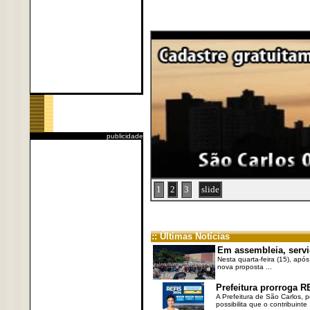
publicidade
1
2
3
slide
:: Últimas Notícias
Em assembleia, servi
Nesta quarta-feira (15), após
nova proposta ...
Prefeitura prorroga R
A Prefeitura de São Carlos, 
possibilita que o contribuinte .