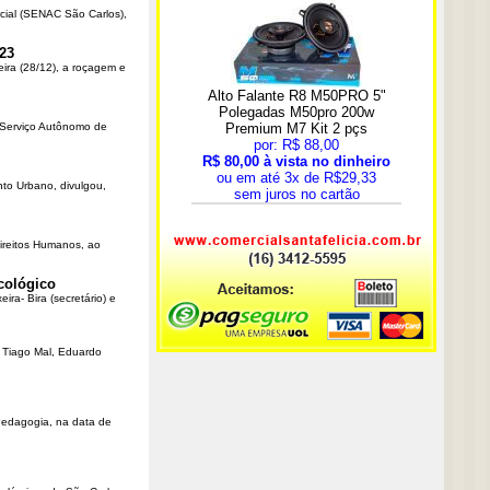
cial (SENAC São Carlos),
23
eira (28/12), a roçagem e
o Serviço Autônomo de
nto Urbano, divulgou,
Direitos Humanos, ao
cológico
ra- Bira (secretário) e
r Tiago Mal, Eduardo
Pedagogia, na data de