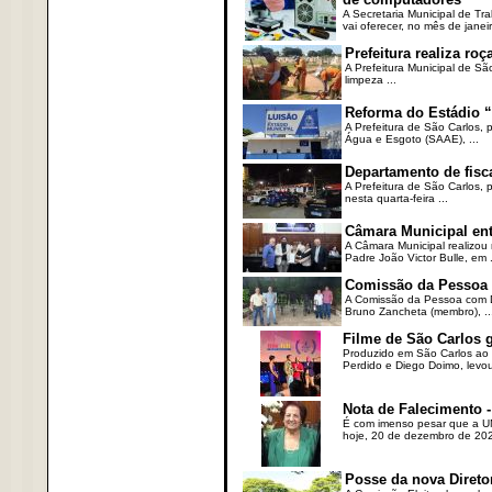
A Secretaria Municipal de T
vai oferecer, no mês de janeir
Prefeitura realiza r
A Prefeitura Municipal de Sã
limpeza ...
Reforma do Estádio “
A Prefeitura de São Carlos, 
Água e Esgoto (SAAE), ...
Departamento de fisc
A Prefeitura de São Carlos,
nesta quarta-feira ...
Câmara Municipal ent
A Câmara Municipal realizou 
Padre João Victor Bulle, em .
Comissão da Pessoa c
A Comissão da Pessoa com Defi
Bruno Zancheta (membro), ..
Filme de São Carlos 
Produzido em São Carlos ao l
Perdido e Diego Doimo, levou 
Nota de Falecimento -
É com imenso pesar que a UN
hoje, 20 de dezembro de 2023
Posse da nova Direto