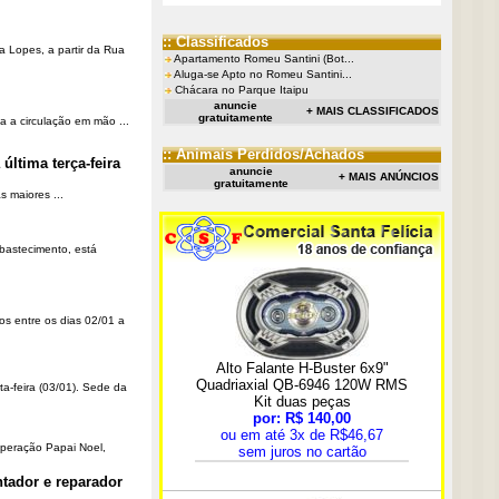
:: Classificados
a Lopes, a partir da Rua
Apartamento Romeu Santini (Bot...
Aluga-se Apto no Romeu Santini...
Chácara no Parque Itaipu
anuncie
+ MAIS CLASSIFICADOS
gratuitamente
a a circulação em mão ...
:: Animais Perdidos/Achados
última terça-feira
anuncie
+ MAIS ANÚNCIOS
gratuitamente
 maiores ...
Abastecimento, está
os entre os dias 02/01 a
ta-feira (03/01). Sede da
Operação Papai Noel,
tador e reparador