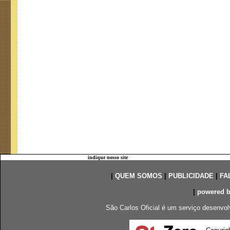
indique nosso site
|
QUEM SOMOS
|
PUBLICIDADE
|
FA
|
powered 
São Carlos Oficial é um serviço desenvol