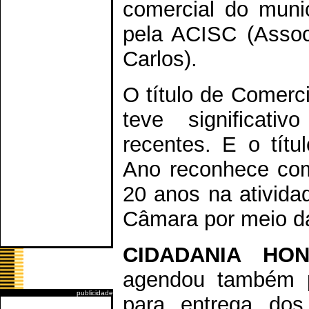
comercial do munic
pela ACISC (Assoc
Carlos).
O título de Comerci
teve significati
recentes. E o tít
Ano reconhece com
20 anos na ativida
Câmara por meio da
CIDADANIA HO
agendou também p
publicidade
para entrega dos 