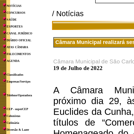
NOTÍCIAS
/ Notícias
CONCURSOS
SAÚDE
ESPORTES
CANAL JURÍDICO
DIÁRIO OFICIAL
Câmara Municipal realizará s
ATAS CÂMARA
FALECIMENTOS
Câmara Municipal de São Carl
AGENDA
19 de Julho de 2022
Classificados
Empresas/Serviços
A Câmara Munic
Telefone/Operadora
próximo dia 29, à
Euclides da Cunha,
CEP - superCEP
Colunistas
títulos de “Come
Culinária
Diversão & Lazer
Homenageado do A