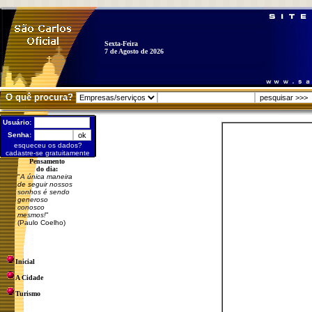
Sexta-Feira
7 de Agosto de 2026
O quê procura?
Usuário:
Senha:
esqueceu os dados?
cadastre-se gratuitamente
Pensamento
do dia:
"
A única maneira
de seguir nossos
sonhos é sendo
generoso
conosco
mesmos!
"
(Paulo Coelho)
Inicial
A Cidade
Turismo