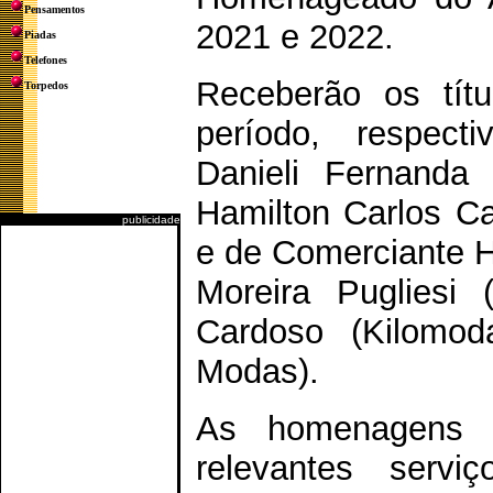
Pensamentos
2021 e 2022.
Piadas
Telefones
Receberão os tít
Torpedos
período, respecti
Danieli Fernanda 
Hamilton Carlos C
publicidade
e de Comerciante 
Moreira Pugliesi 
Cardoso (Kilomo
Modas).
As homenagens 
relevantes servi