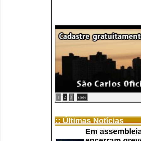
1
2
3
slide
:: Últimas Notícias
Em assembleia
encerram grev