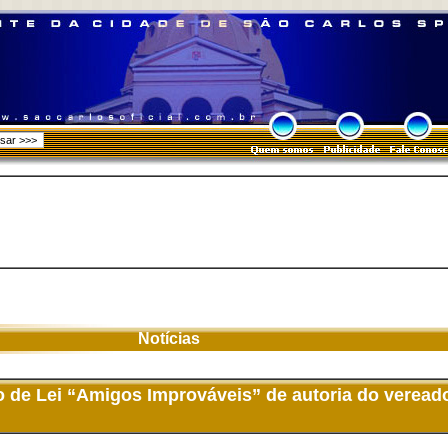
Notícias
 de Lei “Amigos Improváveis” de autoria do veread