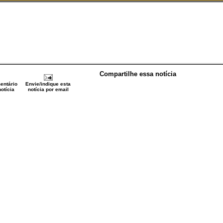
Compartilhe essa notícia
entário
Envie/indique esta
otícia
notícia por email