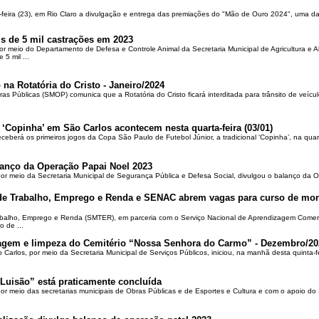
-feira (23), em Rio Claro a divulgação e entrega das premiações do "Mão de Ouro 2024", uma das
is de 5 mil castrações em 2023
por meio do Departamento de Defesa e Controle Animal da Secretaria Municipal de Agricultura e 
5 mil ...
 na Rotatória do Cristo - Janeiro/2024
ras Públicas (SMOP) comunica que a Rotatória do Cristo ficará interditada para trânsito de veícul
 ‘Copinha’ em São Carlos acontecem nesta quarta-feira (03/01)
ceberá os primeiros jogos da Copa São Paulo de Futebol Júnior, a tradicional ‘Copinha’, na quar
alanço da Operação Papai Noel 2023
por meio da Secretaria Municipal de Segurança Pública e Defesa Social, divulgou o balanço da 
 de Trabalho, Emprego e Renda e SENAC abrem vagas para curso de mon
rabalho, Emprego e Renda (SMTER), em parceria com o Serviço Nacional de Aprendizagem Comer
o de ...
oçagem e limpeza do Cemitério “Nossa Senhora do Carmo” - Dezembro/20
o Carlos, por meio da Secretaria Municipal de Serviços Públicos, iniciou, na manhã desta quinta-f
Luisão” está praticamente concluída
por meio das secretarias municipais de Obras Públicas e de Esportes e Cultura e com o apoio d