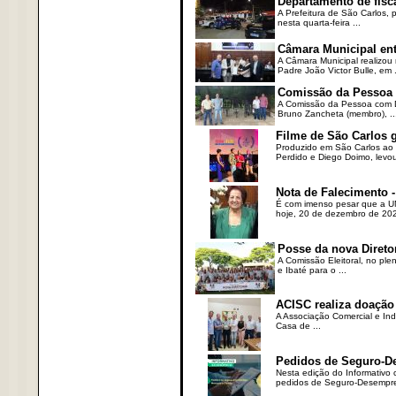
Departamento de fisc
A Prefeitura de São Carlos,
nesta quarta-feira ...
Câmara Municipal ent
A Câmara Municipal realizou 
Padre João Victor Bulle, em .
Comissão da Pessoa c
A Comissão da Pessoa com Defi
Bruno Zancheta (membro), ..
Filme de São Carlos 
Produzido em São Carlos ao l
Perdido e Diego Doimo, levou 
Nota de Falecimento -
É com imenso pesar que a UN
hoje, 20 de dezembro de 2023
Posse da nova Direto
A Comissão Eleitoral, no ple
e Ibaté para o ...
ACISC realiza doação
A Associação Comercial e Ind
Casa de ...
Pedidos de Seguro-D
Nesta edição do Informativo
pedidos de Seguro-Desempre