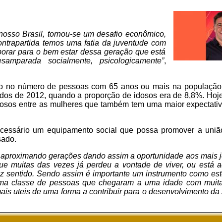
nosso Brasil, tornou-se um desafio econômico,
ontrapartida temos uma fatia da juventude com
borar para o bem estar dessa geração que está
mparada socialmente, psicologicamente”
,
 no número de pessoas com 65 anos ou mais na população br
os de 2012, quando a proporção de idosos era de 8,8%. Hoj
osos entre as mulheres que também tem uma maior expectati
cessário um equipamento social que possa promover a união
ssado.
ar aproximando gerações dando assim a oportunidade aos mais j
ue muitas das vezes já perdeu a vontade de viver, ou está
az sentido. Sendo assim é importante um instrumento como es
uma classe de pessoas que chegaram a uma idade com muita
mais uteis de uma forma a contribuir para o desenvolvimento d