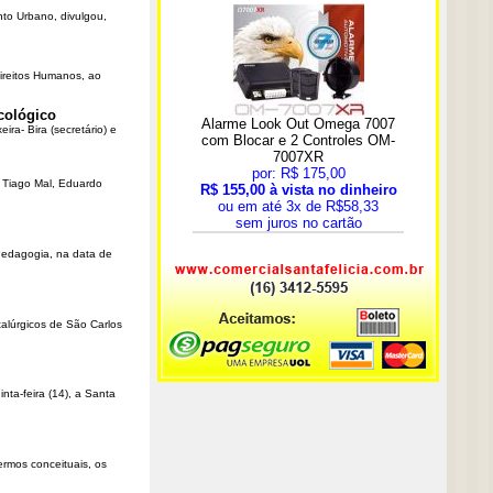
nto Urbano, divulgou,
Direitos Humanos, ao
cológico
ra- Bira (secretário) e
r Tiago Mal, Eduardo
Pedagogia, na data de
talúrgicos de São Carlos
ta-feira (14), a Santa
rmos conceituais, os