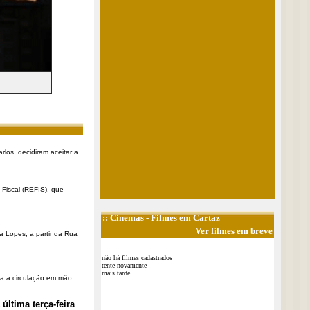
rlos, decidiram aceitar a
Fiscal (REFIS), que
::
Cinemas
- Filmes em Cartaz
Ver filmes em breve
a Lopes, a partir da Rua
não há filmes cadastrados
tente novamente
mais tarde
a a circulação em mão ...
última terça-feira