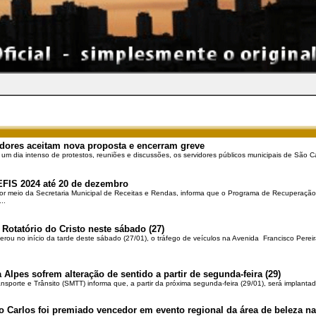
dores aceitam nova proposta e encerram greve
 um dia intenso de protestos, reuniões e discussões, os servidores públicos municipais de São Ca
EFIS 2024 até 20 de dezembro
por meio da Secretaria Municipal de Receitas e Rendas, informa que o Programa de Recuperação 
..
 Rotatório do Cristo neste sábado (27)
berou no início da tarde deste sábado (27/01), o tráfego de veículos na Avenida Francisco Pereir
 Alpes sofrem alteração de sentido a partir de segunda-feira (29)
ansporte e Trânsito (SMTT) informa que, a partir da próxima segunda-feira (29/01), será implantad
o Carlos foi premiado vencedor em evento regional da área de beleza na 