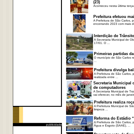
(23)
Aconteceu nesta última terça
Prefeitura efetuou ma
A Prefeitura de São Carlos, 
encerrando 2023 com mais de 
Interdição de Trânsito
A Secretaria Municipal de Ob
17/01. O ...
Primeiras partidas da
O município de São Carlos re
...
Prefeitura divulga b
A Prefeitura de São Carlos, 
realizada entre ...
Secretaria Municipal
de computadores
A Secretaria Municipal de T
vai oferecer, no mês de janeir
Prefeitura realiza r
A Prefeitura Municipal de Sã
limpeza ...
Reforma do Estádio “
A Prefeitura de São Carlos, 
publicidade
Água e Esgoto (SAAE), ...