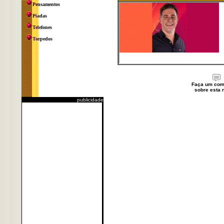
Pensamentos
Piadas
Telefones
Torpedos
Faça um com
sobre esta n
publicidade