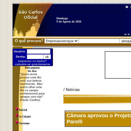
Domingo
9 de Agosto de 2026
O quê procura?
Usuário:
Senha:
esqueceu os dados?
cadastre-se gratuitamente
Pensamento
do dia:
"
Quem tenta
possuir uma flor
verá sua beleza
murchando. Mas
quem olhar uma
/ Notícias
flor no campo
permanecerá para
sempre com ela!
"
(Paulo Coelho)
Inicial
Câmara aprovou o Projeto
A Cidade
Parelli
Turismo