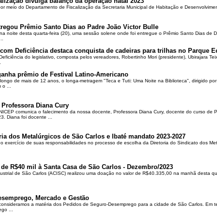
alização divulga balanço da operação natal 2023
 por meio do Departamento de Fiscalização da Secretaria Municipal de Habitação e Desenvolvime
regou Prêmio Santo Dias ao Padre João Victor Bulle
na noite desta quarta-feira (20), uma sessão solene onde foi entregue o Prêmio Santo Dias de 
..
om Deficiência destaca conquista de cadeiras para trilhas no Parque E
ciência do legislativo, composta pelos vereadores, Robertinho Mori (presidente), Ubirajara Teixei
.
ganha prêmio de Festival Latino-Americano
ongo de mais de 12 anos, o longa-metragem "Teca e Tuti: Uma Noite na Biblioteca", dirigido po
o ...
 Professora Diana Cury
ICEP comunica o falecimento da nossa docente, Professora Diana Cury, docente do curso de 
. Diana foi docente ...
ria dos Metalúrgicos de São Carlos e Ibaté mandato 2023-2027
no exercício de suas responsabilidades no processo de escolha da Diretoria do Sindicato dos Me
 de R$40 mil à Santa Casa de São Carlos - Dezembro/2023
ustrial de São Carlos (ACISC) realizou uma doação no valor de R$40.335,00 na manhã desta quin
esemprego, Mercado e Gestão
 consideramos a matéria dos Pedidos de Seguro-Desemprego para a cidade de São Carlos. Em te
go ...