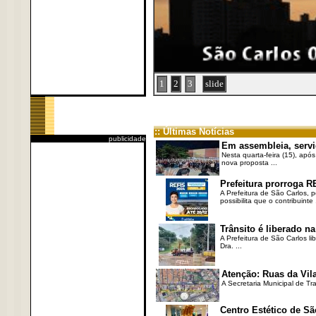
1
2
3
slide
:: Últimas Notícias
publicidade
Em assembleia, servi
Nesta quarta-feira (15), após
nova proposta ...
Prefeitura prorroga R
A Prefeitura de São Carlos, 
possibilita que o contribuinte .
Trânsito é liberado na
A Prefeitura de São Carlos li
Dra. ...
Atenção: Ruas da Vila
A Secretaria Municipal de Tr
Centro Estético de Sã