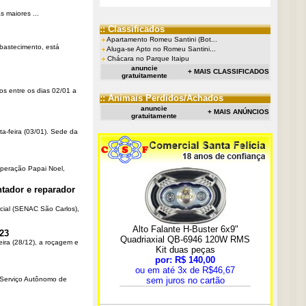
 maiores ...
:: Classificados
Apartamento Romeu Santini (Bot...
Abastecimento, está
Aluga-se Apto no Romeu Santini...
Chácara no Parque Itaipu
anuncie
+ MAIS CLASSIFICADOS
gratuitamente
os entre os dias 02/01 a
:: Animais Perdidos/Achados
anuncie
+ MAIS ANÚNCIOS
gratuitamente
ta-feira (03/01). Sede da
Operação Papai Noel,
tador e reparador
cial (SENAC São Carlos),
23
eira (28/12), a roçagem e
o Serviço Autônomo de