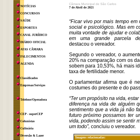
Câmara Municipal de São Carlos
NOTÍCIAS
7 de Abril de 2021
CONCURSOS
SAÚDE
“Ficar vivo por mais tempo em 
social e psicológico. Mas em c
ESPORTES
muita vontade de ajudar e cola
CANAL JURÍDICO
em uma grande parcela desa
DIÁRIO OFICIAL
destacou o vereador.
ATAS CÂMARA
Segundo o vereador, o aumento
FALECIMENTOS
20% na comparação com os dad
AGENDA
sobem para 10,53%, há mais id
taxa de fertilidade menor.
Classificados
O parlamentar afirma que é ne
Empresas/Serviços
costumes do presente e do pa
“Ter um propósito na vida, est
Telefone/Operadora
diferença na vida de alguém q
sentimento que a vida já não f
CEP - superCEP
futuro próximo possamos ter 
vida, podendo assim se sentir 
Colunistas
um todo”,
concluiu o vereador.
Culinária
Diversão & Lazer
Imagens relacionadas: