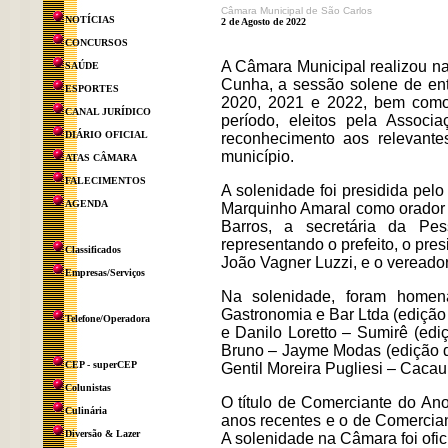
Câmara Municipal de São Carlos
NOTÍCIAS
2 de Agosto de 2022
CONCURSOS
A Câmara Municipal realizou na 
SAÚDE
Cunha, a sessão solene de ent
ESPORTES
2020, 2021 e 2022, bem com
CANAL JURÍDICO
período, eleitos pela Assoc
DIÁRIO OFICIAL
reconhecimento aos relevante
município.
ATAS CÂMARA
FALECIMENTOS
A solenidade foi presidida pel
AGENDA
Marquinho Amaral como orador 
Barros, a secretária da Pes
representando o prefeito, o pr
Classificados
João Vagner Luzzi, e o vereado
Empresas/Serviços
Na solenidade, foram home
Gastronomia e Bar Ltda (edição
Telefone/Operadora
e Danilo Loretto – Sumirê (ed
Bruno – Jayme Modas (edição d
CEP - superCEP
Gentil Moreira Pugliesi – Caca
Colunistas
O título de Comerciante do Ano
Culinária
anos recentes e o de Comercia
Diversão & Lazer
A solenidade na Câmara foi ofic