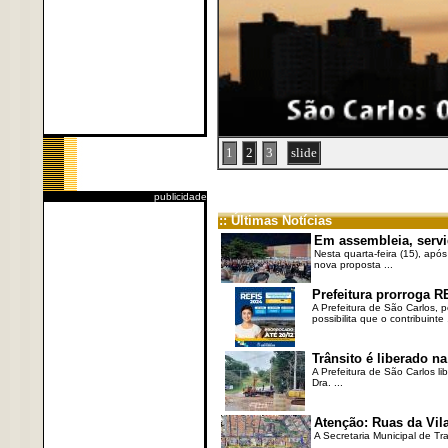
1
2
3
slide
publicidade
:: Últimas Notícias
Em assembleia, servi
Nesta quarta-feira (15), após
nova proposta ...
Prefeitura prorroga R
A Prefeitura de São Carlos, 
possibilita que o contribuinte .
Trânsito é liberado na
A Prefeitura de São Carlos li
Dra. ...
Atenção: Ruas da Vila
A Secretaria Municipal de Tr