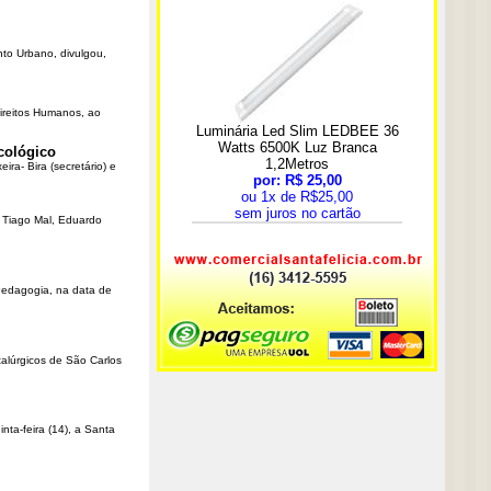
nto Urbano, divulgou,
Direitos Humanos, ao
cológico
ra- Bira (secretário) e
r Tiago Mal, Eduardo
Pedagogia, na data de
talúrgicos de São Carlos
ta-feira (14), a Santa