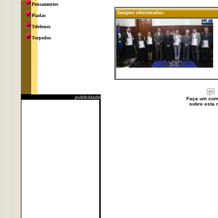
Pensamentos
Imagens relacionadas:
Piadas
Telefones
Torpedos
publicidade
Faça um com
sobre esta n