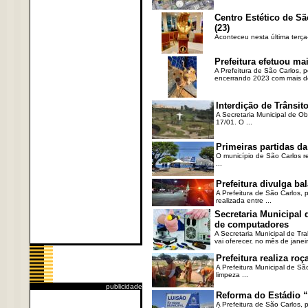
Centro Estético de Sã
(23)
Aconteceu nesta última terça
Prefeitura efetuou ma
A Prefeitura de São Carlos, 
encerrando 2023 com mais de 
Interdição de Trânsito
A Secretaria Municipal de Ob
17/01. O ...
Primeiras partidas da
O município de São Carlos re
...
Prefeitura divulga b
A Prefeitura de São Carlos, 
realizada entre ...
Secretaria Municipal
de computadores
A Secretaria Municipal de T
vai oferecer, no mês de janeir
Prefeitura realiza r
A Prefeitura Municipal de Sã
limpeza ...
publicidade
Reforma do Estádio “
A Prefeitura de São Carlos, 