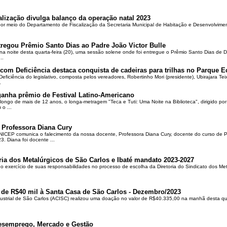
alização divulga balanço da operação natal 2023
 por meio do Departamento de Fiscalização da Secretaria Municipal de Habitação e Desenvolvime
regou Prêmio Santo Dias ao Padre João Victor Bulle
na noite desta quarta-feira (20), uma sessão solene onde foi entregue o Prêmio Santo Dias de 
..
om Deficiência destaca conquista de cadeiras para trilhas no Parque E
ciência do legislativo, composta pelos vereadores, Robertinho Mori (presidente), Ubirajara Teixei
.
ganha prêmio de Festival Latino-Americano
ongo de mais de 12 anos, o longa-metragem "Teca e Tuti: Uma Noite na Biblioteca", dirigido po
o ...
 Professora Diana Cury
ICEP comunica o falecimento da nossa docente, Professora Diana Cury, docente do curso de 
. Diana foi docente ...
ria dos Metalúrgicos de São Carlos e Ibaté mandato 2023-2027
no exercício de suas responsabilidades no processo de escolha da Diretoria do Sindicato dos Me
 de R$40 mil à Santa Casa de São Carlos - Dezembro/2023
ustrial de São Carlos (ACISC) realizou uma doação no valor de R$40.335,00 na manhã desta quin
esemprego, Mercado e Gestão