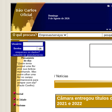
Domingo
9 de Agosto de 2026
O quê procura?
Usuário:
Senha:
esqueceu os dados?
cadastre-se gratuitamente
Pensamento
do dia:
"
Quem tenta
possuir uma flor
verá sua beleza
murchando. Mas
quem olhar uma
/ Notícias
flor no campo
permanecerá para
sempre com ela!
"
(Paulo Coelho)
Inicial
Câmara entregou títulos
A Cidade
2021 e 2022
Turismo