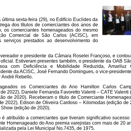
última sexta-feira (29), no Edifício Euclides da
rega dos títulos de comerciantes dos anos de
o, os comerciantes homenageados do mesmo
iação Comercial de São Carlos (ACISC), em
s serviços prestados ao desenvolvimento do
o vereador e presidente da Câmara Roselei Françoso, e conto
oficial. Estiveram presentes também, o presidente da OAB Sã
soa com Deficiência e Mobilidade Reduzida, Amariluz Ga
esidente da ACISC, José Fernando Domingues, o vice-president
r André Rebello.
nageados os Comerciantes do Ano Hamilton Carlos Cam
 de 2022), Daniele Fernanda Favoretto Valenti – CATE Valenti 
ição de 2020). Receberam o título de Comerciante Homenage
e 2022), Edison de Oliveira Cardoso – Kilomodas (edição de 
u Show (edição de 2020).
 é atribuído a comerciantes que tiveram significativo sucesso
nte Homenageado do Ano premia varejistas com mais de 20 an
ializada pela Lei Municipal No.7435, de 1975.