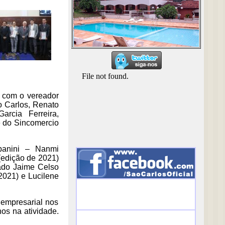
u com o vereador
o Carlos, Renato
rcia Ferreira,
e do Sincomercio
panini – Nanmi
(edição de 2021)
ado Jaime Celso
2021) e Lucilene
 empresarial nos
os na atividade.