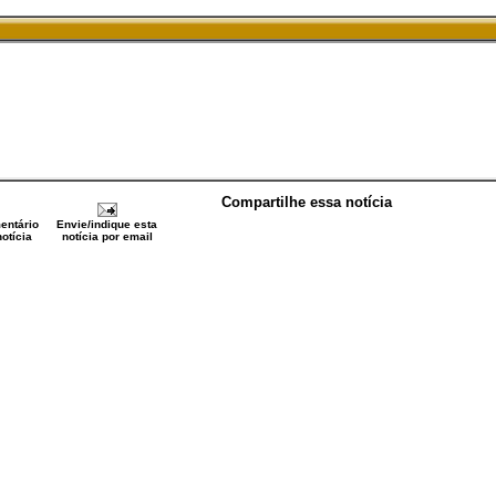
Compartilhe essa notícia
entário
Envie/indique esta
otícia
notícia por email