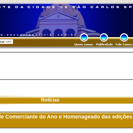
Notícias
 de Comerciante do Ano e Homenageado das edições 