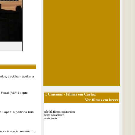
rlos, decidiram aceitar a
Fiscal (REFIS), que
::
Cinemas
- Filmes em Cartaz
Ver filmes em breve
não há filmes cadastrados
a Lopes, a partir da Rua
tente novamente
mais tarde
a a circulação em mão ...