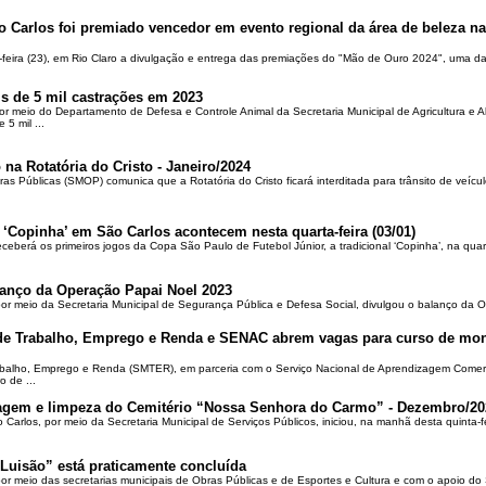
o Carlos foi premiado vencedor em evento regional da área de beleza na 
-feira (23), em Rio Claro a divulgação e entrega das premiações do "Mão de Ouro 2024", uma das
is de 5 mil castrações em 2023
por meio do Departamento de Defesa e Controle Animal da Secretaria Municipal de Agricultura e 
5 mil ...
 na Rotatória do Cristo - Janeiro/2024
ras Públicas (SMOP) comunica que a Rotatória do Cristo ficará interditada para trânsito de veícul
 ‘Copinha’ em São Carlos acontecem nesta quarta-feira (03/01)
ceberá os primeiros jogos da Copa São Paulo de Futebol Júnior, a tradicional ‘Copinha’, na quar
alanço da Operação Papai Noel 2023
por meio da Secretaria Municipal de Segurança Pública e Defesa Social, divulgou o balanço da 
 de Trabalho, Emprego e Renda e SENAC abrem vagas para curso de mon
rabalho, Emprego e Renda (SMTER), em parceria com o Serviço Nacional de Aprendizagem Comer
o de ...
oçagem e limpeza do Cemitério “Nossa Senhora do Carmo” - Dezembro/20
o Carlos, por meio da Secretaria Municipal de Serviços Públicos, iniciou, na manhã desta quinta-f
Luisão” está praticamente concluída
por meio das secretarias municipais de Obras Públicas e de Esportes e Cultura e com o apoio d