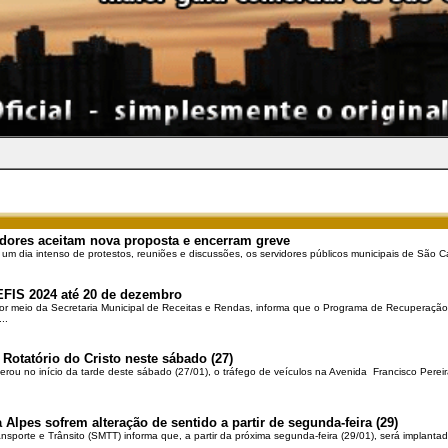
dores aceitam nova proposta e encerram greve
 um dia intenso de protestos, reuniões e discussões, os servidores públicos municipais de São Ca
EFIS 2024 até 20 de dezembro
por meio da Secretaria Municipal de Receitas e Rendas, informa que o Programa de Recuperação 
..
 Rotatório do Cristo neste sábado (27)
berou no início da tarde deste sábado (27/01), o tráfego de veículos na Avenida Francisco Pereir
 Alpes sofrem alteração de sentido a partir de segunda-feira (29)
ansporte e Trânsito (SMTT) informa que, a partir da próxima segunda-feira (29/01), será implantad