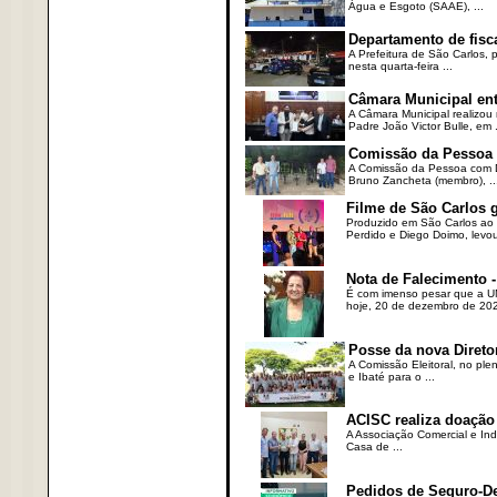
Água e Esgoto (SAAE), ...
Departamento de fisc
A Prefeitura de São Carlos,
nesta quarta-feira ...
Câmara Municipal ent
A Câmara Municipal realizou 
Padre João Victor Bulle, em .
Comissão da Pessoa c
A Comissão da Pessoa com Defi
Bruno Zancheta (membro), ..
Filme de São Carlos 
Produzido em São Carlos ao l
Perdido e Diego Doimo, levou 
Nota de Falecimento -
É com imenso pesar que a UN
hoje, 20 de dezembro de 2023
Posse da nova Direto
A Comissão Eleitoral, no ple
e Ibaté para o ...
ACISC realiza doação
A Associação Comercial e Ind
Casa de ...
Pedidos de Seguro-D