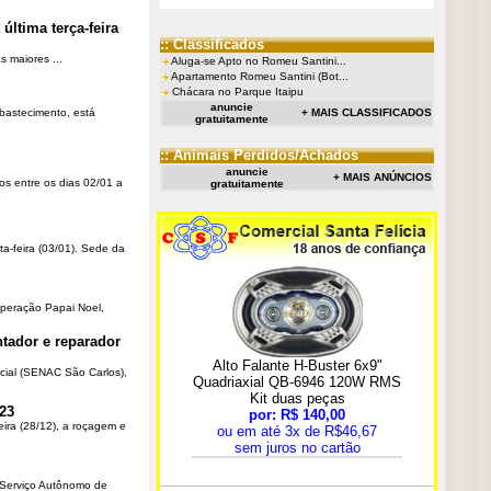
última terça-feira
:: Classificados
 maiores ...
Aluga-se Apto no Romeu Santini...
Apartamento Romeu Santini (Bot...
Chácara no Parque Itaipu
anuncie
Abastecimento, está
+ MAIS CLASSIFICADOS
gratuitamente
:: Animais Perdidos/Achados
anuncie
+ MAIS ANÚNCIOS
os entre os dias 02/01 a
gratuitamente
ta-feira (03/01). Sede da
Operação Papai Noel,
tador e reparador
cial (SENAC São Carlos),
23
eira (28/12), a roçagem e
o Serviço Autônomo de