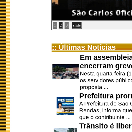
1
2
3
slide
:: Últimas Notícias
Em assembleia
encerram grev
Nesta quarta-feira (
os servidores públic
proposta ...
Prefeitura pro
A Prefeitura de São 
Rendas, informa que
que o contribuinte ...
Trânsito é lib