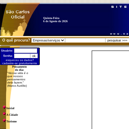
Quinta-Feira
6 de Agosto de 2026
O quê procura?
Usuário:
Senha:
esqueceu os dados?
cadastre-se gratuitamente
Pensamento
do dia:
"
Nossa vida é o
que nossos
pensamentos
dela fazem.
"
(Marco Aurélio)
Inicial
A Cidade
Turismo