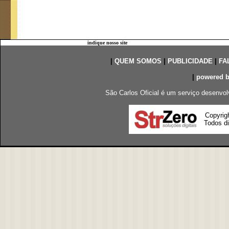
indique nosso site
|
QUEM SOMOS
|
PUBLICIDADE
|
FA
|
powered 
São Carlos Oficial é um serviço desenvol
Copyrig
Todos di