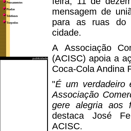
feira, 11 de deze
Pensamentos
mensagem de uniã
Piadas
Telefones
para as ruas do 
Torpedos
cidade.
A Associação Com
(ACISC) apoia a a
publicidade
Coca-Cola Andina R
"
É um verdadeiro 
Associação Comerc
gere alegria aos 
destaca José Fe
ACISC.