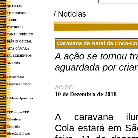
NOTÍCIAS
/ Notícias
CONCURSOS
SAÚDE
ESPORTES
CANAL JURÍDICO
DIÁRIO OFICIAL
Caravana de Natal da Coca-Col
ATAS CÂMARA
A ação se tornou tr
FALECIMENTOS
AGENDA
aguardada por cria
Classificados
Empresas/Serviços
ACISC
10 de Dezembro de 2018
Telefone/Operadora
CEP - superCEP
A caravana il
Colunistas
Cola estará em São
Culinária
Diversão & Lazer