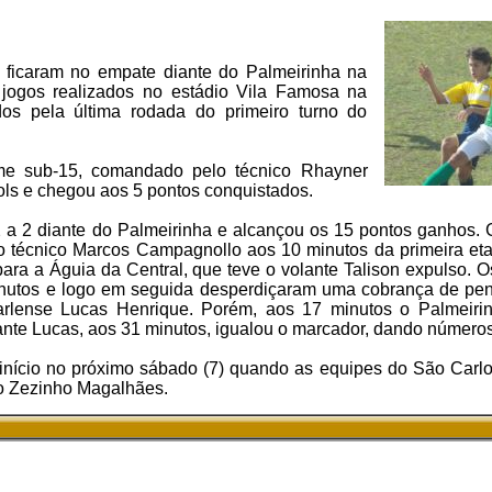
 ficaram no empate diante do Palmeirinha na
jogos realizados no estádio Vila Famosa na
dos pela última rodada do primeiro turno do
ime sub-15, comandado pelo técnico Rhayner
ols e chegou aos 5 pontos conquistados.
 a 2 diante do Palmeirinha e alcançou os 15 pontos ganhos. 
do técnico Marcos Campagnollo aos 10 minutos da primeira e
ara a Águia da Central, que teve o volante Talison expulso. 
inutos e logo em seguida desperdiçaram uma cobrança de pe
carlense Lucas Henrique. Porém, aos 17 minutos o Palmeiri
nte Lucas, aos 31 minutos, igualou o marcador, dando números f
á início no próximo sábado (7) quando as equipes do São Carl
o Zezinho Magalhães.