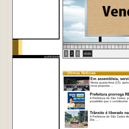
1
2
3
slide
publicidade
:: Últimas Notícias
Em assembleia, servi
Nesta quarta-feira (15), após
nova proposta ...
Prefeitura prorroga R
A Prefeitura de São Carlos, 
possibilita que o contribuinte .
Trânsito é liberado na
A Prefeitura de São Carlos li
Dra. ...