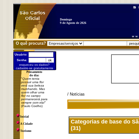
Domingo
9 de Agosto de 2026
O quê procura?
Usuário:
Senha:
esqueceu os dados?
cadastre-se gratuitamente
Pensamento
do dia:
"
Quem tenta
possuir uma flor
verá sua beleza
murchando. Mas
quem olhar uma
/ Notícias
flor no campo
permanecerá para
sempre com ela!
"
(Paulo Coelho)
Inicial
Categorias de base do Sã
A Cidade
(31)
Turismo