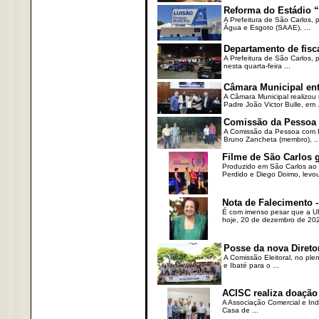
Reforma do Estádio “
A Prefeitura de São Carlos, 
Água e Esgoto (SAAE), ...
Departamento de fisc
A Prefeitura de São Carlos,
nesta quarta-feira ...
Câmara Municipal ent
A Câmara Municipal realizou 
Padre João Victor Bulle, em .
Comissão da Pessoa c
A Comissão da Pessoa com Defi
Bruno Zancheta (membro), ..
Filme de São Carlos 
Produzido em São Carlos ao l
Perdido e Diego Doimo, levou 
Nota de Falecimento -
É com imenso pesar que a UN
hoje, 20 de dezembro de 2023
Posse da nova Direto
A Comissão Eleitoral, no ple
e Ibaté para o ...
ACISC realiza doação
A Associação Comercial e Ind
Casa de ...