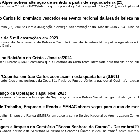
 Alpes sofrem alteração de sentido a partir de segunda-feira (29)
ansporte e Trânsito (SMTT) informa que, a partir da próxima segunda-feira (29/01), será implantad
o Carlos foi premiado vencedor em evento regional da área de beleza na 
-feira (23), em Rio Claro a divulgação e entrega das premiações do "Mão de Ouro 2024", uma das
is de 5 mil castrações em 2023
por meio do Departamento de Defesa e Controle Animal da Secretaria Municipal de Agricultura e 
5 mil ...
 na Rotatória do Cristo - Janeiro/2024
ras Públicas (SMOP) comunica que a Rotatória do Cristo ficará interditada para trânsito de veícul
 ‘Copinha’ em São Carlos acontecem nesta quarta-feira (03/01)
ceberá os primeiros jogos da Copa São Paulo de Futebol Júnior, a tradicional ‘Copinha’, na quar
alanço da Operação Papai Noel 2023
por meio da Secretaria Municipal de Segurança Pública e Defesa Social, divulgou o balanço da 
 de Trabalho, Emprego e Renda e SENAC abrem vagas para curso de mon
rabalho, Emprego e Renda (SMTER), em parceria com o Serviço Nacional de Aprendizagem Comer
o de ...
oçagem e limpeza do Cemitério “Nossa Senhora do Carmo” - Dezembro/20
o Carlos, por meio da Secretaria Municipal de Serviços Públicos, iniciou, na manhã desta quinta-f