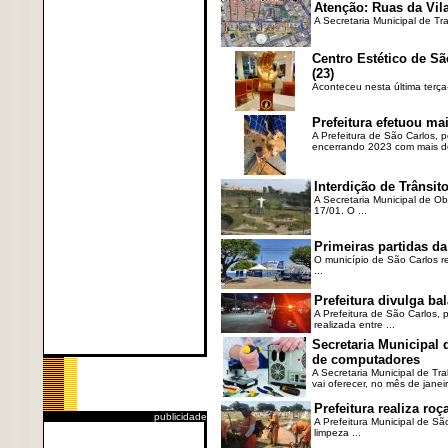
Atenção: Ruas da Vila
A Secretaria Municipal de Tr
Centro Estético de Sã
(23)
Aconteceu nesta última terça
Prefeitura efetuou ma
A Prefeitura de São Carlos, 
encerrando 2023 com mais de 
Interdição de Trânsito
A Secretaria Municipal de Ob
17/01. O ...
Primeiras partidas da
O município de São Carlos re
...
Prefeitura divulga b
A Prefeitura de São Carlos, 
realizada entre ...
Secretaria Municipal
de computadores
A Secretaria Municipal de T
vai oferecer, no mês de janeir
Prefeitura realiza r
publicidade
A Prefeitura Municipal de Sã
limpeza ...