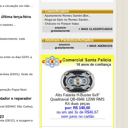
a a circulação em mão ...
:: Classificados
Apartamento Romeu Santini (Bot...
última terça-feira
Aluga-se Apto no Romeu Santini...
Chácara no Parque Itaipu
 maiores ...
anuncie
+ MAIS CLASSIFICADOS
gratuitamente
Abastecimento, está
:: Animais Perdidos/Achados
anuncie
+ MAIS ANÚNCIOS
gratuitamente
os entre os dias 02/01 a
ta-feira (03/01). Sede da
Operação Papai Noel,
tador e reparador
cial (SENAC São Carlos),
23
eira (28/12), a roçagem e