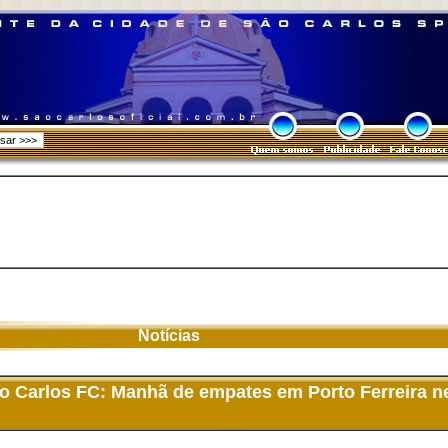
Notícias
o Carlos FC: Manhã de empates em Porto Ferreira n