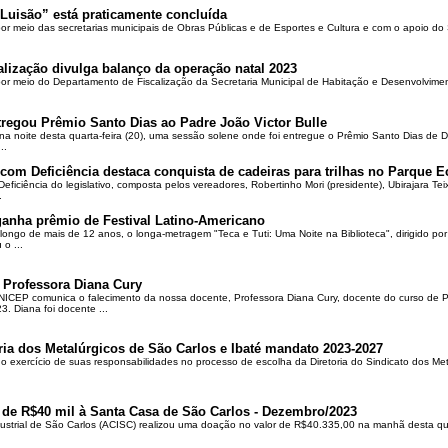
Luisão” está praticamente concluída
por meio das secretarias municipais de Obras Públicas e de Esportes e Cultura e com o apoio d
alização divulga balanço da operação natal 2023
 por meio do Departamento de Fiscalização da Secretaria Municipal de Habitação e Desenvolvime
regou Prêmio Santo Dias ao Padre João Victor Bulle
na noite desta quarta-feira (20), uma sessão solene onde foi entregue o Prêmio Santo Dias de 
..
om Deficiência destaca conquista de cadeiras para trilhas no Parque E
ciência do legislativo, composta pelos vereadores, Robertinho Mori (presidente), Ubirajara Teixei
.
ganha prêmio de Festival Latino-Americano
ongo de mais de 12 anos, o longa-metragem "Teca e Tuti: Uma Noite na Biblioteca", dirigido po
o ...
 Professora Diana Cury
ICEP comunica o falecimento da nossa docente, Professora Diana Cury, docente do curso de 
. Diana foi docente ...
ria dos Metalúrgicos de São Carlos e Ibaté mandato 2023-2027
no exercício de suas responsabilidades no processo de escolha da Diretoria do Sindicato dos Me
 de R$40 mil à Santa Casa de São Carlos - Dezembro/2023
ustrial de São Carlos (ACISC) realizou uma doação no valor de R$40.335,00 na manhã desta quin