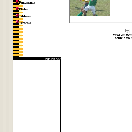
Pensamentos
Piadas
Telefones
Torpedos
Faça um com
sobre esta n
publicidade