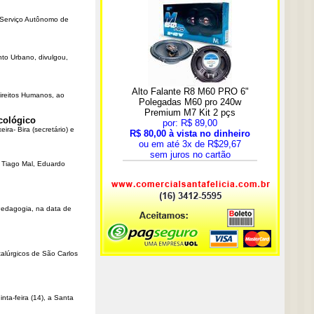
o Serviço Autônomo de
nto Urbano, divulgou,
Direitos Humanos, ao
cológico
ra- Bira (secretário) e
r Tiago Mal, Eduardo
Pedagogia, na data de
talúrgicos de São Carlos
ta-feira (14), a Santa