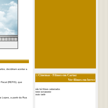
rlos, decidiram aceitar a
::
Cinemas
- Filmes em Cartaz
Ver filmes em breve
Fiscal (REFIS), que
não há filmes cadastrados
tente novamente
mais tarde
a Lopes, a partir da Rua