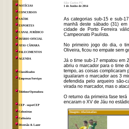
São Carlos FC
NOTÍCIAS
1 de Junho de 2014
CONCURSOS
As categorias sub-15 e sub-17
SAÚDE
manhã deste sábado (31) em 
ESPORTES
cidade de Porto Ferreira váli
CANAL JURÍDICO
Campeonato Paulista.
DIÁRIO OFICIAL
No primeiro jogo do dia, o t
ATAS CÂMARA
Oliveira, ficou no empate sem g
FALECIMENTOS
AGENDA
Já o time sub-17 empatou em 2
abriu o marcador para o time 
tempo, as coisas complicaram p
Classificados
igualaram o marcador aos 3 m
Empresas/Serviços
defendida pelo arqueiro são-
virada no marcador, mas o ataca
Telefone/Operadora
O returno da primeira fase ter
encaram o XV de Jáu no estádi
CEP - superCEP
Colunistas
Imagens relacionadas:
Culinária
Diversão & Lazer