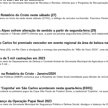
por meio da Secretaria Municipal de Receitas e Rendas, informa que o Programa de Recuperação 
..
 Rotatório do Cristo neste sábado (27)
berou no início da tarde deste sábado (27/01), o tráfego de veículos na Avenida Francisco Pereir
 Alpes sofrem alteração de sentido a partir de segunda-feira (29)
ansporte e Trânsito (SMTT) informa que, a partir da próxima segunda-feira (29/01), será implantad
o Carlos foi premiado vencedor em evento regional da área de beleza na 
-feira (23), em Rio Claro a divulgação e entrega das premiações do "Mão de Ouro 2024", uma das
is de 5 mil castrações em 2023
por meio do Departamento de Defesa e Controle Animal da Secretaria Municipal de Agricultura e 
5 mil ...
 na Rotatória do Cristo - Janeiro/2024
ras Públicas (SMOP) comunica que a Rotatória do Cristo ficará interditada para trânsito de veícul
 ‘Copinha’ em São Carlos acontecem nesta quarta-feira (03/01)
ceberá os primeiros jogos da Copa São Paulo de Futebol Júnior, a tradicional ‘Copinha’, na quar
alanço da Operação Papai Noel 2023
por meio da Secretaria Municipal de Segurança Pública e Defesa Social, divulgou o balanço da 