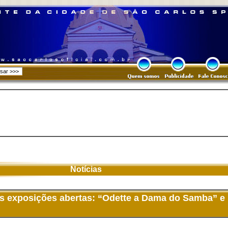
Notícias
as exposições abertas: “Odette a Dama do Samba” e