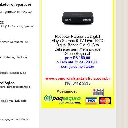
tador e reparador
cial (SENAC São Carlos),
23
eira (28/12), a roçagem e
o Serviço Autônomo de
nto Urbano, divulgou,
Direitos Humanos, ao
cológico
ra- Bira (secretário) e
r Tiago Mal, Eduardo
Pedagogia, na data de