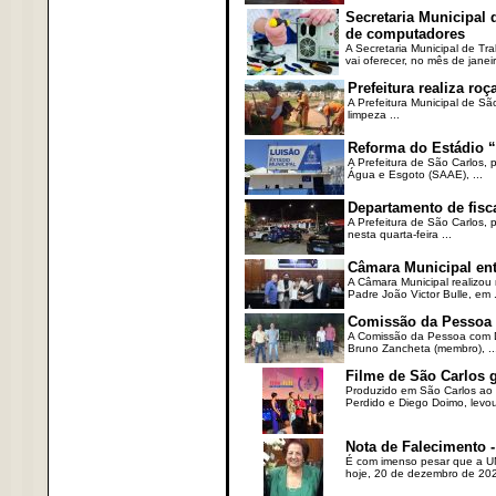
Secretaria Municipal
de computadores
A Secretaria Municipal de T
vai oferecer, no mês de janeir
Prefeitura realiza r
A Prefeitura Municipal de Sã
limpeza ...
Reforma do Estádio “
A Prefeitura de São Carlos, 
Água e Esgoto (SAAE), ...
Departamento de fisc
A Prefeitura de São Carlos,
nesta quarta-feira ...
Câmara Municipal ent
A Câmara Municipal realizou 
Padre João Victor Bulle, em .
Comissão da Pessoa c
A Comissão da Pessoa com Defi
Bruno Zancheta (membro), ..
Filme de São Carlos 
Produzido em São Carlos ao l
Perdido e Diego Doimo, levou 
Nota de Falecimento -
É com imenso pesar que a UN
hoje, 20 de dezembro de 2023