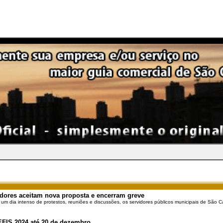
dores aceitam nova proposta e encerram greve
 um dia intenso de protestos, reuniões e discussões, os servidores públicos municipais de São Ca
EFIS 2024 até 20 de dezembro