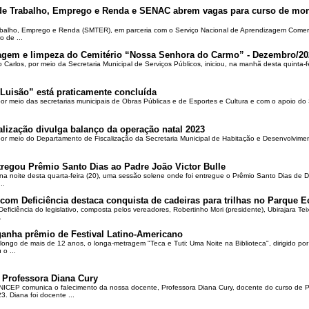
 de Trabalho, Emprego e Renda e SENAC abrem vagas para curso de mon
rabalho, Emprego e Renda (SMTER), em parceria com o Serviço Nacional de Aprendizagem Comer
o de ...
oçagem e limpeza do Cemitério “Nossa Senhora do Carmo” - Dezembro/20
o Carlos, por meio da Secretaria Municipal de Serviços Públicos, iniciou, na manhã desta quinta-f
Luisão” está praticamente concluída
por meio das secretarias municipais de Obras Públicas e de Esportes e Cultura e com o apoio d
alização divulga balanço da operação natal 2023
 por meio do Departamento de Fiscalização da Secretaria Municipal de Habitação e Desenvolvime
regou Prêmio Santo Dias ao Padre João Victor Bulle
na noite desta quarta-feira (20), uma sessão solene onde foi entregue o Prêmio Santo Dias de 
..
om Deficiência destaca conquista de cadeiras para trilhas no Parque E
ciência do legislativo, composta pelos vereadores, Robertinho Mori (presidente), Ubirajara Teixei
.
ganha prêmio de Festival Latino-Americano
ongo de mais de 12 anos, o longa-metragem "Teca e Tuti: Uma Noite na Biblioteca", dirigido po
o ...
 Professora Diana Cury
ICEP comunica o falecimento da nossa docente, Professora Diana Cury, docente do curso de 
. Diana foi docente ...