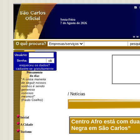
Sexta-Feira
7 de Agosto de 2026
O quê procura?
Usuário:
Senha:
esqueceu os dados?
cadastre-se gratuitamente
Pensamento
do dia:
"
A única maneira
de seguir nossos
sonhos é sendo
generoso
conosco
/ Notícias
mesmos!
"
(Paulo Coelho)
Inicial
Centro Afro está com du
A Cidade
Negra em São Carlos”
Turismo