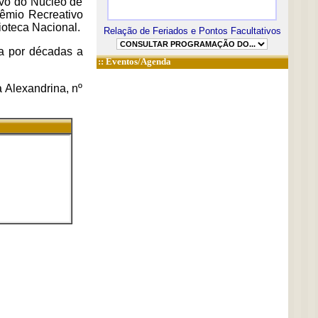
rvo do Núcleo de
rêmio Recreativo
oteca Nacional.
Relação de Feriados e Pontos Facultativos
da por décadas a
::
Eventos/Agenda
a Alexandrina, nº