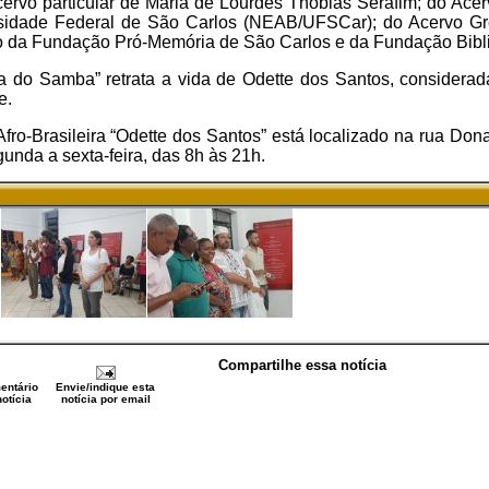
ervo particular de Maria de Lourdes Thobias Serafim; do Ace
ersidade Federal de São Carlos (NEAB/UFSCar); do Acervo G
vo da Fundação Pró-Memória de São Carlos e da Fundação Bibli
 do Samba” retrata a vida de Odette dos Santos, considera
e.
fro-Brasileira “Odette dos Santos” está localizado na rua Don
gunda a sexta-feira, das 8h às 21h.
Compartilhe essa notícia
entário
Envie/indique esta
otícia
notícia por email