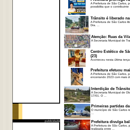
A Prefeitura de São Carlos, 
possibilita que o contribuinte .
Trânsito é liberado na
A Prefeitura de São Carlos li
Dra. ...
Atenção: Ruas da Vila
A Secretaria Municipal de Tr
Centro Estético de Sã
(23)
Aconteceu nesta última terça
Prefeitura efetuou ma
A Prefeitura de São Carlos, 
encerrando 2023 com mais de 
Interdição de Trânsito
A Secretaria Municipal de Ob
17/01. O ...
Primeiras partidas da
O município de São Carlos re
...
publicidade
Prefeitura divulga b
A Prefeitura de São Carlos, 
realizada entre ...