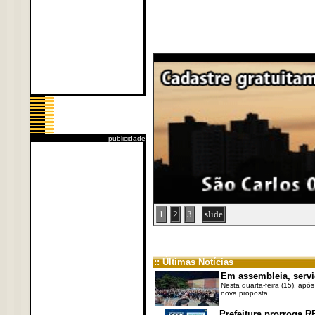
publicidade
1
2
3
slide
:: Últimas Notícias
Em assembleia, servi
Nesta quarta-feira (15), após
nova proposta ...
Prefeitura prorroga R