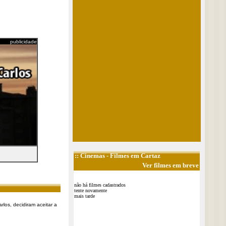
publicidade
::
Cinemas
- Filmes em Cartaz
Ver filmes em breve
não há filmes cadastrados
tente novamente
mais tarde
rlos, decidiram aceitar a