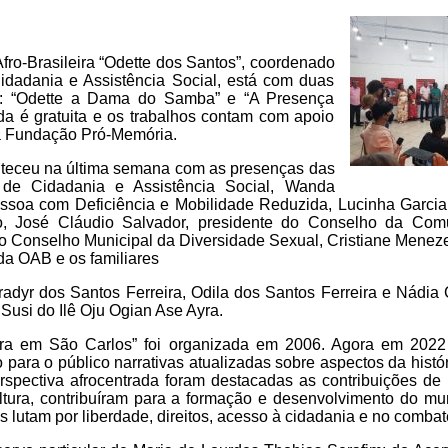
fro-Brasileira “Odette dos Santos”, coordenado
Cidadania e Assistência Social, está com duas
co: “Odette a Dama do Samba” e “A Presença
da é gratuita e os trabalhos contam com apoio
a Fundação Pró-Memória.
nteceu na última semana com as presenças das
, de Cidadania e Assistência Social, Wanda
soa com Deficiência e Mobilidade Reduzida, Lucinha Garcia,
, José Cláudio Salvador, presidente do Conselho da Com
o Conselho Municipal da Diversidade Sexual, Cristiane Meneze
a OAB e os familiares
dyr dos Santos Ferreira, Odila dos Santos Ferreira e Nádia Cr
Susi do Ilê Oju Ogian Ase Ayra.
ra em São Carlos” foi organizada em 2006. Agora em 2022
do para o público narrativas atualizadas sobre aspectos da hist
erspectiva afrocentrada foram destacadas as contribuições de 
tura, contribuíram para a formação e desenvolvimento do mu
os lutam por liberdade, direitos, acesso à cidadania e no comba