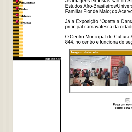
As imagens expostas são do Ac
Pensamentos
Estudos Afro-Brasileiros/Univ
Piadas
Familiar Flor de Maio; do Acer
Telefones
Já a Exposição “Odette a Dama
Torpedos
principal carnavalesca da cidad
O Centro Municipal de Cultura A
844, no centro e funciona de se
Imagens relacionadas:
publicidade
Faça um com
sobre esta n