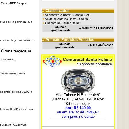
Fiscal (REFIS), que
:: Classificados
Apartamento Romeu Santini (Bot...
Aluga-se Apto no Romeu Santini...
a Lopes, a partir da Rua
Chácara no Parque Itaipu
anuncie
+ MAIS CLASSIFICADOS
gratuitamente
:: Animais Perdidos/Achados
a a circulação em mão ...
anuncie
+ MAIS ANÚNCIOS
gratuitamente
última terça-feira
 maiores ...
Abastecimento, está
os entre os dias 02/01 a
ta-feira (03/01). Sede da
Operação Papai Noel,