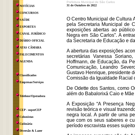
Prefeitura Municipal de São Carlos
31 de Outubro de 2022
NOTÍCIAS
CONCURSOS
O Centro Municipal de Cultura A
SAÚDE
pela Secretaria Municipal de 
ESPORTES
exposições abertas ao públi
CANAL JURÍDICO
Negra em São Carlos”. A entra
da Secretaria de Educação e d
DIÁRIO OFICIAL
ATAS CÂMARA
A abertura das exposições aco
FALECIMENTOS
secretárias Vanessa Soriano
Hoffmann, de Educação, da Pes
AGENDA
Comunicação, Leandro Severo
Gustavo Henrique, presidente d
Classificados
Comissão da Igualdade Racial d
Empresas/Serviços
De Odette dos Santos, como Ora
além do Babalorixá Caio e Mãe 
Telefone/Operadora
A Exposição “A Presença Neg
revisão teórica e visual trazen
CEP - superCEP
negra local. A partir de uma p
Colunistas
que com os seus saberes e cul
Culinária
período escravista esses sujeit
Diversão & Lazer