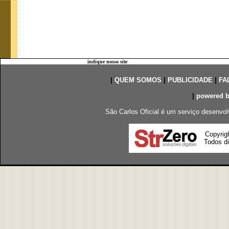
indique nosso site
|
QUEM SOMOS
|
PUBLICIDADE
|
FA
|
powered 
São Carlos Oficial é um serviço desenvol
Copyrig
Todos di