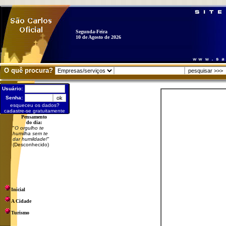
Segunda-Feira
10 de Agosto de 2026
O quê procura?
Usuário:
Senha:
esqueceu os dados?
cadastre-se gratuitamente
Pensamento
do dia:
"
O orgulho te
humilha sem te
dar humildade!
"
(Desconhecido)
Inicial
A Cidade
Turismo