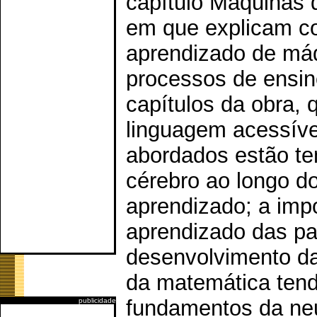
capítulo Máquinas 
em que explicam c
aprendizado de máq
processos de ensi
capítulos da obra, q
linguagem acessíve
abordados estão t
cérebro ao longo d
aprendizado; a impo
aprendizado das pal
desenvolvimento da
da matemática te
fundamentos da neur
publicidade