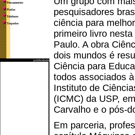
Um grupo com mais
Pensamentos
pesquisadores bras
Piadas
Telefones
ciência para melhor
Torpedos
primeiro livro nest
Paulo. A obra Ciên
dois mundos é resu
publicidade
Ciência para Educaç
todos associados à
Instituto de Ciênc
(ICMC) da USP, em 
Carvalho e o pós-d
Em parceria, profe