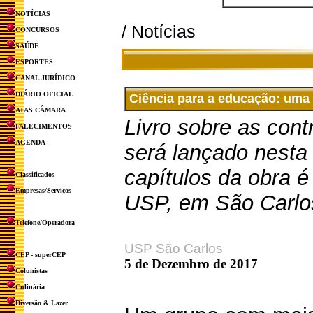
NOTÍCIAS
/ Notícias
CONCURSOS
SAÚDE
ESPORTES
CANAL JURÍDICO
DIÁRIO OFICIAL
Ciência para a educação: uma
ATAS CÂMARA
Livro sobre as cont
FALECIMENTOS
AGENDA
será lançado nesta
capítulos da obra é
Classificados
Empresas/Serviços
USP, em São C
Telefone/Operadora
USP São Carlos
CEP - superCEP
5 de Dezembro de 2017
Colunistas
Culinária
Diversão & Lazer