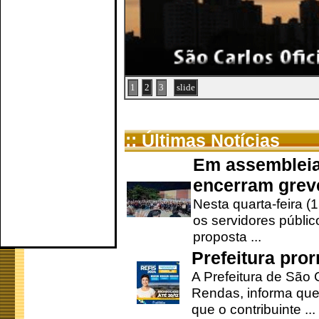
1
2
3
slide
:: Últimas Notícias
Em assembleia
encerram grev
Nesta quarta-feira (
os servidores públic
proposta ...
Prefeitura pro
A Prefeitura de São 
Rendas, informa que
que o contribuinte ...