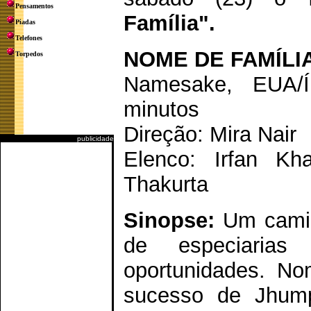
Pensamentos
Família".
Piadas
Telefones
NOME DE FAMÍLI
Torpedos
Namesake, EUA/Í
minutos
Direção: Mira Nair
publicidade
Elenco: Irfan K
Thakurta
Sinopse:
Um camin
de especiarias
oportunidades. No
sucesso de Jhump