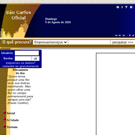
Domingo
9 de Agosto de 2026
O quê procura?
Usuário:
Senha:
esqueceu os dados?
cadastre-se gratuitamente
Pensamento
do dia:
"
Quem tenta
possuir uma flor
verá sua beleza
murchando. Mas
quem olhar uma
flor no campo
permanecerá para
sempre com ela!
"
(Paulo Coelho)
Inicial
A Cidade
Turismo