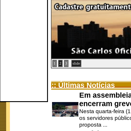
1
2
3
slide
:: Últimas Notícias
Em assembleia
encerram grev
Nesta quarta-feira (
os servidores públic
proposta ...