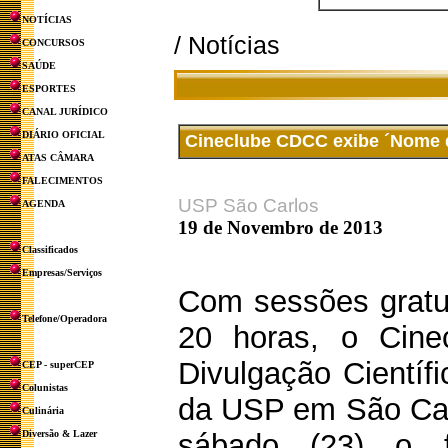
NOTÍCIAS
/ Notícias
CONCURSOS
SAÚDE
ESPORTES
CANAL JURÍDICO
DIÁRIO OFICIAL
Cineclube CDCC exibe ´Nome d
ATAS CÂMARA
FALECIMENTOS
USP São Carlos
AGENDA
19 de Novembro de 2013
Classificados
Empresas/Serviços
Com sessões gratu
Telefone/Operadora
20 horas, o Cine
Divulgação Científ
CEP - superCEP
Colunistas
da USP em São Car
Culinária
Diversão & Lazer
sábado (23) o f