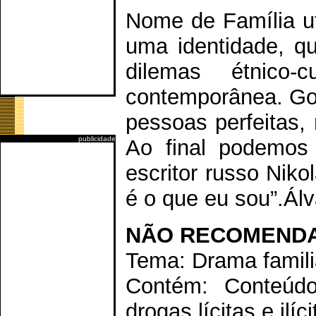
Nome de Família ut
uma identidade, qu
dilemas étnico-c
contemporânea. Gog
pessoas perfeitas, 
publicidade
Ao final podemos
escritor russo Nik
é o que eu sou”.Ál
NÃO RECOMENDA
Tema: Drama famili
Contém: Conteúdo
drogas lícitas e ilíc