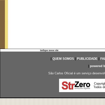
indique nosso site
|
QUEM SOMOS
|
PUBLICIDADE
|
FA
|
powered 
São Carlos Oficial é um serviço desenvol
Copyrig
Todos di