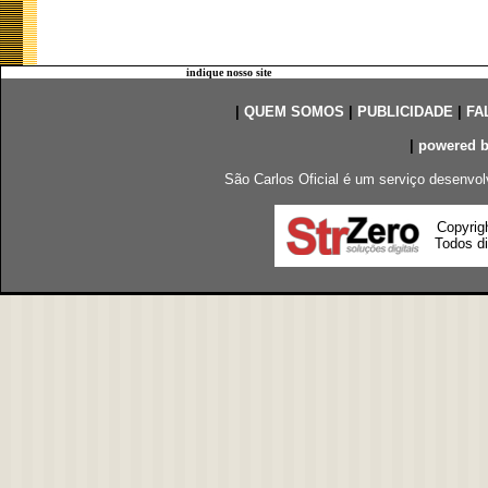
indique nosso site
|
QUEM SOMOS
|
PUBLICIDADE
|
FA
|
powered 
São Carlos Oficial é um serviço desenvol
Copyrig
Todos di