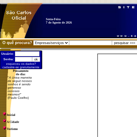
Sexta-Feira
7 de Agosto de 2026
O quê procura?
Usuário:
Senha:
esqueceu os dados?
cadastre-se gratuitamente
Pensamento
do dia:
"
A única maneira
de seguir nossos
sonhos é sendo
generoso
conosco
mesmos!
"
(Paulo Coelho)
Inicial
A Cidade
Turismo