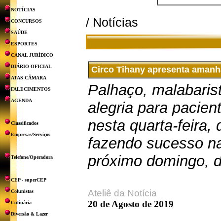
NOTÍCIAS
/ Notícias
CONCURSOS
SAÚDE
ESPORTES
CANAL JURÍDICO
DIÁRIO OFICIAL
Circo Tihany apresenta amanh
ATAS CÂMARA
Palhaço, malabarist
FALECIMENTOS
AGENDA
alegria para pacien
nesta quarta-feira, 
Classificados
Empresas/Serviços
fazendo sucesso na
próximo domingo, d
Telefone/Operadora
CEP - superCEP
Ateliê da Notícia
Colunistas
20 de Agosto de 2019
Culinária
Diversão & Lazer