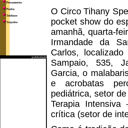
Pensamentos
O Circo Tihany Sp
Piadas
Telefones
pocket show do es
Torpedos
amanhã, quarta-feir
Irmandade da Sa
Carlos, localizad
publicidade
Sampaio, 535, J
Garcia, o malabaris
e acrobatas per
pediátrica, setor d
Terapia Intensiva 
crítica (setor de in