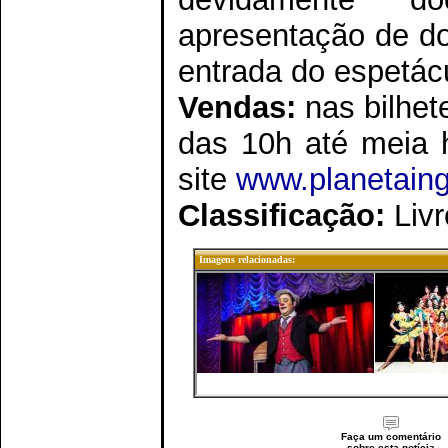
apresentação de d
entrada do espetác
Vendas:
nas bilhet
das 10h até meia h
site
www.planetain
Classificação:
Livr
Imagens relacionadas:
Faça um comentário
sobre esta notícia