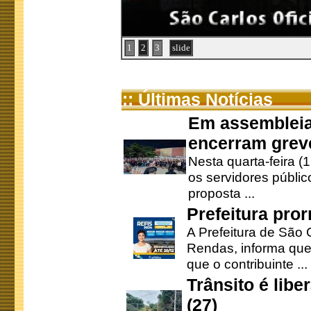
1
2
3
slide
:: Últimas Notícias
Em assembleia
encerram grev
Nesta quarta-feira (
os servidores públic
proposta ...
Prefeitura pro
A Prefeitura de São 
Rendas, informa que
que o contribuinte ...
Trânsito é lib
(27)