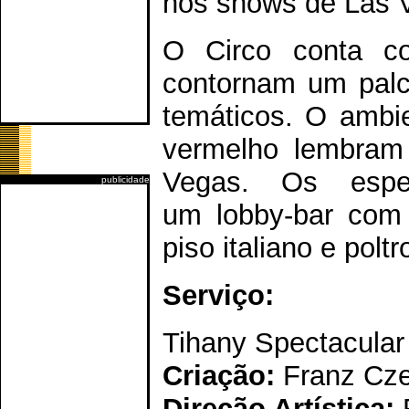
nos shows de Las 
O Circo conta c
contornam um palc
temáticos. O ambie
vermelho lembram
Vegas. Os espe
publicidade
um lobby-bar com l
piso italiano e pol
Serviço:
Tihany Spectacular
Criação:
Franz Cze
Direção Artística:
F