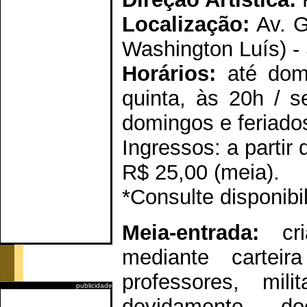
Localização:
Av. G
Washington Luís) -
Horários:
até domi
quinta, às 20h / 
domingos e feriado
Ingressos: a partir 
R$ 25,00 (meia).
*Consulte disponibi
Meia-entrada:
cri
mediante cartei
professores, mili
publicidade
devidamente d