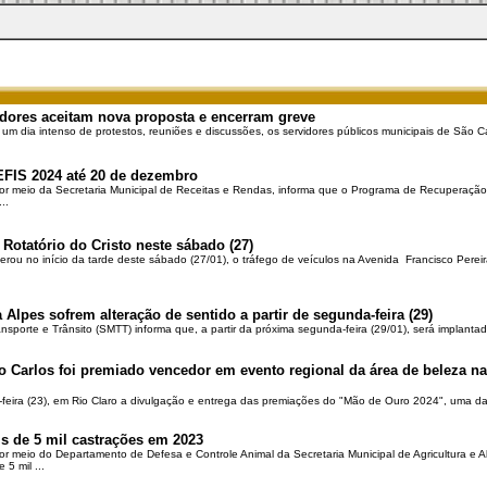
dores aceitam nova proposta e encerram greve
 um dia intenso de protestos, reuniões e discussões, os servidores públicos municipais de São Ca
EFIS 2024 até 20 de dezembro
por meio da Secretaria Municipal de Receitas e Rendas, informa que o Programa de Recuperação 
..
 Rotatório do Cristo neste sábado (27)
berou no início da tarde deste sábado (27/01), o tráfego de veículos na Avenida Francisco Pereir
 Alpes sofrem alteração de sentido a partir de segunda-feira (29)
ansporte e Trânsito (SMTT) informa que, a partir da próxima segunda-feira (29/01), será implantad
o Carlos foi premiado vencedor em evento regional da área de beleza na 
-feira (23), em Rio Claro a divulgação e entrega das premiações do "Mão de Ouro 2024", uma das
is de 5 mil castrações em 2023
por meio do Departamento de Defesa e Controle Animal da Secretaria Municipal de Agricultura e 
5 mil ...