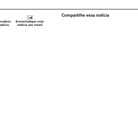
Compartilhe essa notícia
entário
Envie/indique esta
otícia
notícia por email