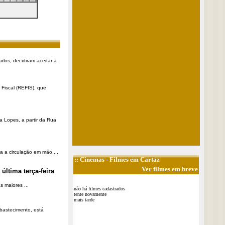
rlos, decidiram aceitar a
Fiscal (REFIS), que
a Lopes, a partir da Rua
a a circulação em mão ...
::
Cinemas
- Filmes em Cartaz
Ver filmes em breve
última terça-feira
 maiores ...
não há filmes cadastrados
tente novamente
mais tarde
Abastecimento, está