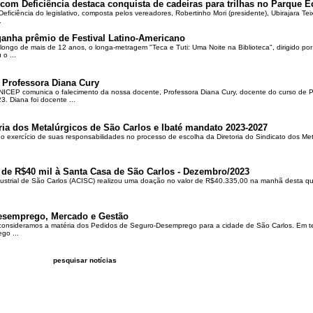
om Deficiência destaca conquista de cadeiras para trilhas no Parque E
ciência do legislativo, composta pelos vereadores, Robertinho Mori (presidente), Ubirajara Teixei
.
ganha prêmio de Festival Latino-Americano
ongo de mais de 12 anos, o longa-metragem "Teca e Tuti: Uma Noite na Biblioteca", dirigido po
o ...
 Professora Diana Cury
ICEP comunica o falecimento da nossa docente, Professora Diana Cury, docente do curso de 
. Diana foi docente ...
ria dos Metalúrgicos de São Carlos e Ibaté mandato 2023-2027
no exercício de suas responsabilidades no processo de escolha da Diretoria do Sindicato dos Me
 de R$40 mil à Santa Casa de São Carlos - Dezembro/2023
ustrial de São Carlos (ACISC) realizou uma doação no valor de R$40.335,00 na manhã desta quin
esemprego, Mercado e Gestão
 consideramos a matéria dos Pedidos de Seguro-Desemprego para a cidade de São Carlos. Em te
go ...
pesquisar notícias