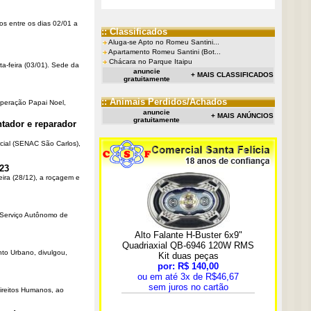
os entre os dias 02/01 a
:: Classificados
Aluga-se Apto no Romeu Santini...
Apartamento Romeu Santini (Bot...
Chácara no Parque Itaipu
ta-feira (03/01). Sede da
anuncie
+ MAIS CLASSIFICADOS
gratuitamente
:: Animais Perdidos/Achados
Operação Papai Noel,
anuncie
+ MAIS ANÚNCIOS
gratuitamente
tador e reparador
cial (SENAC São Carlos),
23
eira (28/12), a roçagem e
o Serviço Autônomo de
nto Urbano, divulgou,
Direitos Humanos, ao