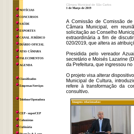
Câmara Municipal de São Carlos
1 de Março de 2019
NOTÍCIAS
CONCURSOS
A Comissão de Comissão de E
SAÚDE
Câmara Municipal, em reunião
ESPORTES
solicitação ao Conselho Munici
extraordinária a fim de discut
CANAL JURÍDICO
020/2019, que altera as atribui
DIÁRIO OFICIAL
ATAS CÂMARA
Presidida pelo vereador Az
FALECIMENTOS
secretário e Moisés Lazarine (
da Prefeitura, que ingressou no 
AGENDA
O projeto visa alterar disposit
Classificados
Municipal de Cultura, introdu
refere à transformação da com
Empresas/Serviços
consultivo.
Telefone/Operadora
Imagens relacionadas:
CEP - superCEP
Colunistas
Culinária
Diversão & Lazer