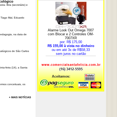
cológico
ra- Bira (secretário) e
r Tiago Mal, Eduardo
Pedagogia, na data de
talúrgicos de São Carlos
ta-feira (14), a Santa
rmos conceituais, os
+ MAIS NOTÍCIAS