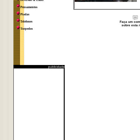
Pensamentos
Piadas
Telefones
Faça um com
sobre esta n
Torpedos
publicidade