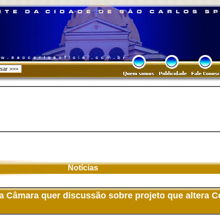
Notícias
 Câmara quer discussão sobre projeto que altera C