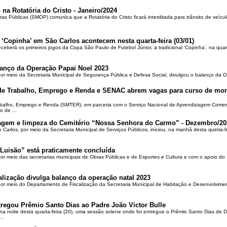
 na Rotatória do Cristo - Janeiro/2024
ras Públicas (SMOP) comunica que a Rotatória do Cristo ficará interditada para trânsito de veícul
 ‘Copinha’ em São Carlos acontecem nesta quarta-feira (03/01)
ceberá os primeiros jogos da Copa São Paulo de Futebol Júnior, a tradicional ‘Copinha’, na quar
alanço da Operação Papai Noel 2023
por meio da Secretaria Municipal de Segurança Pública e Defesa Social, divulgou o balanço da 
 de Trabalho, Emprego e Renda e SENAC abrem vagas para curso de mon
rabalho, Emprego e Renda (SMTER), em parceria com o Serviço Nacional de Aprendizagem Comer
o de ...
oçagem e limpeza do Cemitério “Nossa Senhora do Carmo” - Dezembro/20
o Carlos, por meio da Secretaria Municipal de Serviços Públicos, iniciou, na manhã desta quinta-f
Luisão” está praticamente concluída
por meio das secretarias municipais de Obras Públicas e de Esportes e Cultura e com o apoio d
alização divulga balanço da operação natal 2023
 por meio do Departamento de Fiscalização da Secretaria Municipal de Habitação e Desenvolvime
regou Prêmio Santo Dias ao Padre João Victor Bulle
na noite desta quarta-feira (20), uma sessão solene onde foi entregue o Prêmio Santo Dias de 
..