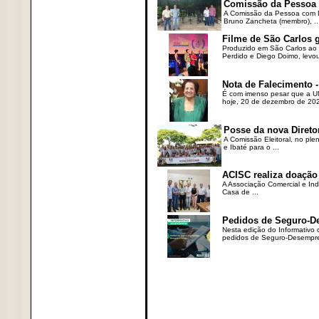
Comissão da Pessoa c
A Comissão da Pessoa com Defi
Bruno Zancheta (membro), ..
Filme de São Carlos 
Produzido em São Carlos ao l
Perdido e Diego Doimo, levou 
Nota de Falecimento -
É com imenso pesar que a UN
hoje, 20 de dezembro de 2023
Posse da nova Direto
A Comissão Eleitoral, no ple
e Ibaté para o ...
ACISC realiza doação
A Associação Comercial e Ind
Casa de ...
Pedidos de Seguro-D
Nesta edição do Informativo
pedidos de Seguro-Desempre