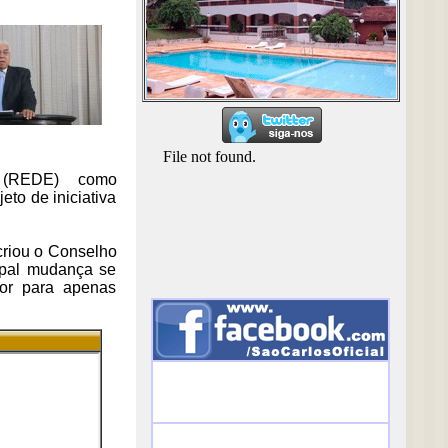
so (REDE) como
to de iniciativa
 criou o Conselho
cipal mudança se
dor para apenas