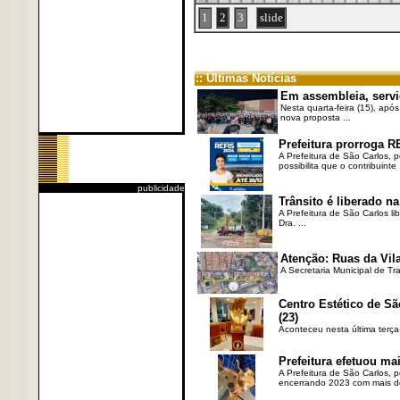
1
2
3
slide
:: Últimas Notícias
Em assembleia, servi
Nesta quarta-feira (15), após
nova proposta ...
Prefeitura prorroga R
A Prefeitura de São Carlos, 
possibilita que o contribuinte .
publicidade
Trânsito é liberado na
A Prefeitura de São Carlos li
Dra. ...
Atenção: Ruas da Vila
A Secretaria Municipal de Tr
Centro Estético de Sã
(23)
Aconteceu nesta última terça
Prefeitura efetuou ma
A Prefeitura de São Carlos, 
encerrando 2023 com mais de 