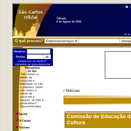
Sábado
8 de Agosto de 2026
O quê procura?
Usuário:
Senha:
esqueceu os dados?
cadastre-se gratuitamente
Pensamento
do dia:
"
Não temos o
direito de
consumir a
felicidade se não
a criarmos: como
/ Notícias
não temos o
direito de
consumir a
riqueza, se não a
produzimos!
"
(Desconhecido)
Inicial
Comissão de Educação da
A Cidade
Cultura
Turismo