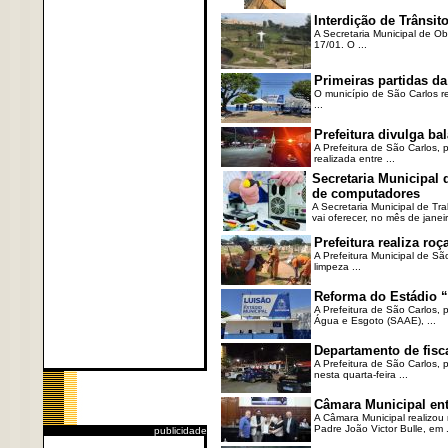
Interdição de Trânsito
A Secretaria Municipal de Ob
17/01. O ...
Primeiras partidas da
O município de São Carlos re
...
Prefeitura divulga b
A Prefeitura de São Carlos, 
realizada entre ...
Secretaria Municipal
de computadores
A Secretaria Municipal de T
vai oferecer, no mês de janeir
Prefeitura realiza r
A Prefeitura Municipal de Sã
limpeza ...
Reforma do Estádio “
A Prefeitura de São Carlos, 
Água e Esgoto (SAAE), ...
Departamento de fisc
A Prefeitura de São Carlos,
nesta quarta-feira ...
Câmara Municipal ent
A Câmara Municipal realizou 
Padre João Victor Bulle, em .
publicidade