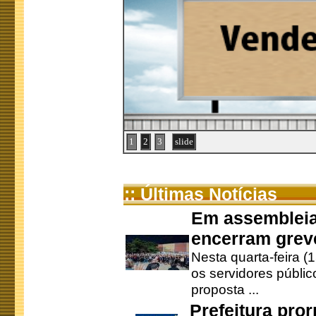
1
2
3
slide
:: Últimas Notícias
Em assembleia
encerram grev
Nesta quarta-feira (
os servidores públic
proposta ...
Prefeitura pro