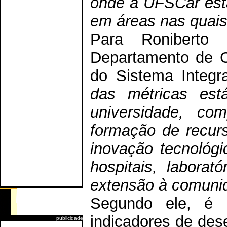
onde a UFSCar está
em áreas nas quais
Para Roniberto
Departamento de Ci
do Sistema Integr
das métricas est
universidade, co
formação de recurs
inovação tecnológ
hospitais, laborat
extensão à comuni
Segundo ele, é p
indicadores de des
publicidade