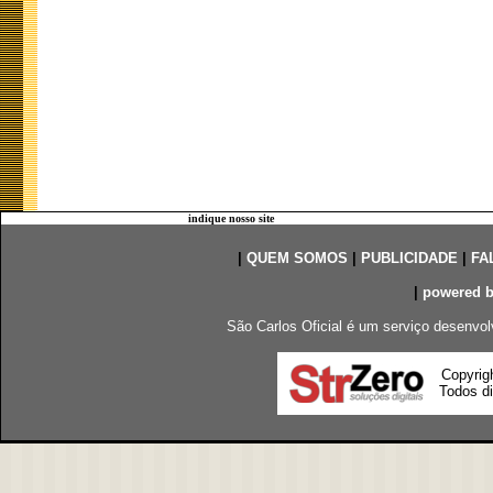
indique nosso site
|
QUEM SOMOS
|
PUBLICIDADE
|
FA
|
powered 
São Carlos Oficial é um serviço desenvol
Copyrig
Todos di