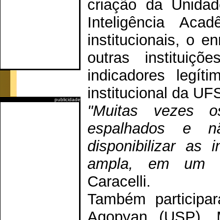
criação da Unida
Inteligência Ac
institucionais, o 
outras instituiç
indicadores legít
institucional da UF
publicidade
"Muitas vezes o
espalhados e nã
disponibilizar as
ampla, em um es
Caracelli.
Também participar
Agopyan (USP), M