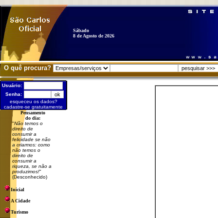
Sábado
8 de Agosto de 2026
O quê procura?
Usuário:
Senha:
esqueceu os dados?
cadastre-se gratuitamente
Pensamento
do dia:
"
Não temos o
direito de
consumir a
felicidade se não
a criarmos: como
não temos o
direito de
consumir a
riqueza, se não a
produzimos!
"
(Desconhecido)
Inicial
A Cidade
Turismo