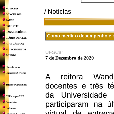
NOTÍCIAS
/ Notícias
CONCURSOS
SAÚDE
ESPORTES
CANAL JURÍDICO
Como medir o desempenho e o
DIÁRIO OFICIAL
ATAS CÂMARA
FALECIMENTOS
UFSCar
AGENDA
7 de Dezembro de 2020
Classificados
Empresas/Serviços
A reitora Wand
docentes e três té
Telefone/Operadora
da Universidade
CEP - superCEP
participaram na úl
Colunistas
Culinária
virtual de entre
Diversão & Lazer