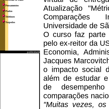
Atualização "Mét
Pensamentos
Piadas
Comparações In
Telefones
Torpedos
Universidade de Sã
O curso faz parte 
pelo ex-reitor da U
Economia, Adminis
publicidade
Jacques Marcovitch
o impacto social d
além de estudar e 
de desempenho 
comparações nacion
"Muitas vezes, os 