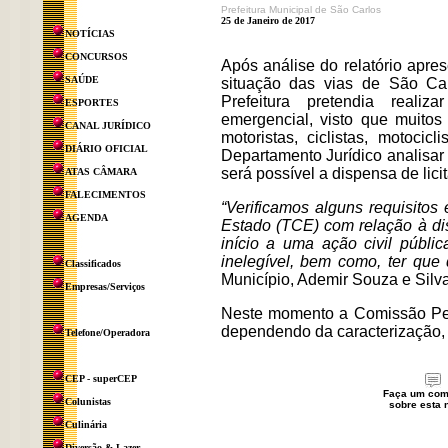
Prefeitura Municipal de São Carlos
25 de Janeiro de 2017
NOTÍCIAS
CONCURSOS
Após análise do relatório apres
SAÚDE
situação das vias de São Ca
Prefeitura pretendia reali
ESPORTES
emergencial, visto que muitos
CANAL JURÍDICO
motoristas, ciclistas, motoci
DIÁRIO OFICIAL
Departamento Jurídico analisar 
será possível a dispensa de lici
ATAS CÂMARA
FALECIMENTOS
“Verificamos alguns requisito
AGENDA
Estado (TCE) com relação à dis
início a uma ação civil públic
inelegível, bem como, ter que 
Classificados
Município, Ademir Souza e Silva
Empresas/Serviços
Neste momento a Comissão Perm
dependendo da caracterização, s
Telefone/Operadora
CEP - superCEP
Faça um com
Colunistas
sobre esta n
Culinária
Diversão & Lazer