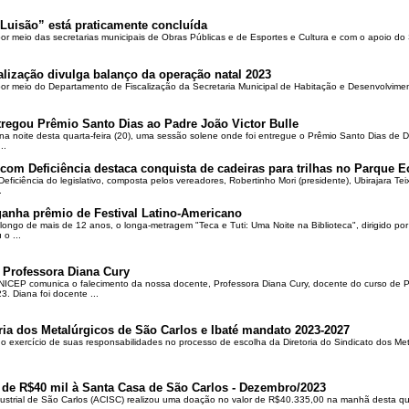
Luisão” está praticamente concluída
por meio das secretarias municipais de Obras Públicas e de Esportes e Cultura e com o apoio d
alização divulga balanço da operação natal 2023
 por meio do Departamento de Fiscalização da Secretaria Municipal de Habitação e Desenvolvime
regou Prêmio Santo Dias ao Padre João Victor Bulle
na noite desta quarta-feira (20), uma sessão solene onde foi entregue o Prêmio Santo Dias de 
..
om Deficiência destaca conquista de cadeiras para trilhas no Parque E
ciência do legislativo, composta pelos vereadores, Robertinho Mori (presidente), Ubirajara Teixei
.
ganha prêmio de Festival Latino-Americano
ongo de mais de 12 anos, o longa-metragem "Teca e Tuti: Uma Noite na Biblioteca", dirigido po
o ...
 Professora Diana Cury
ICEP comunica o falecimento da nossa docente, Professora Diana Cury, docente do curso de 
. Diana foi docente ...
ria dos Metalúrgicos de São Carlos e Ibaté mandato 2023-2027
no exercício de suas responsabilidades no processo de escolha da Diretoria do Sindicato dos Me
 de R$40 mil à Santa Casa de São Carlos - Dezembro/2023
ustrial de São Carlos (ACISC) realizou uma doação no valor de R$40.335,00 na manhã desta quin