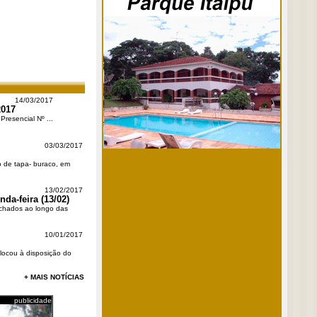
14/03/2017
2017
Presencial Nº ...
03/03/2017
ço de tapa- buraco, em
13/02/2017
da-feira (13/02)
fechados ao longo das
10/01/2017
olocou à disposição do
+ MAIS NOTÍCIAS
publicidade