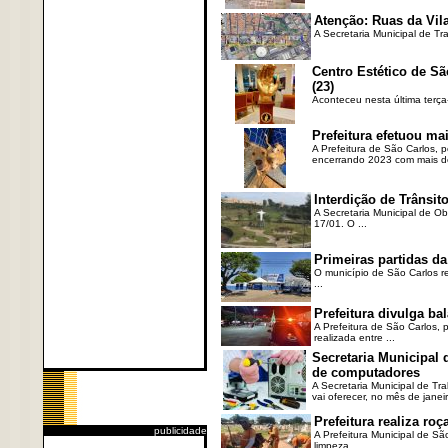
Atenção: Ruas da Vila
A Secretaria Municipal de Tr
Centro Estético de Sã
(23)
Aconteceu nesta última terça
Prefeitura efetuou ma
A Prefeitura de São Carlos, 
encerrando 2023 com mais de 
Interdição de Trânsito
A Secretaria Municipal de Ob
17/01. O ...
Primeiras partidas da
O município de São Carlos re
...
Prefeitura divulga b
A Prefeitura de São Carlos, 
realizada entre ...
Secretaria Municipal
de computadores
A Secretaria Municipal de T
vai oferecer, no mês de janeir
Prefeitura realiza r
publicidade
A Prefeitura Municipal de Sã
limpeza ...