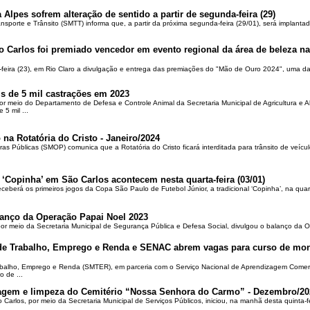
 Alpes sofrem alteração de sentido a partir de segunda-feira (29)
ansporte e Trânsito (SMTT) informa que, a partir da próxima segunda-feira (29/01), será implantad
o Carlos foi premiado vencedor em evento regional da área de beleza na 
-feira (23), em Rio Claro a divulgação e entrega das premiações do "Mão de Ouro 2024", uma das
is de 5 mil castrações em 2023
por meio do Departamento de Defesa e Controle Animal da Secretaria Municipal de Agricultura e 
5 mil ...
 na Rotatória do Cristo - Janeiro/2024
ras Públicas (SMOP) comunica que a Rotatória do Cristo ficará interditada para trânsito de veícul
 ‘Copinha’ em São Carlos acontecem nesta quarta-feira (03/01)
ceberá os primeiros jogos da Copa São Paulo de Futebol Júnior, a tradicional ‘Copinha’, na quar
alanço da Operação Papai Noel 2023
por meio da Secretaria Municipal de Segurança Pública e Defesa Social, divulgou o balanço da 
 de Trabalho, Emprego e Renda e SENAC abrem vagas para curso de mon
rabalho, Emprego e Renda (SMTER), em parceria com o Serviço Nacional de Aprendizagem Comer
o de ...
oçagem e limpeza do Cemitério “Nossa Senhora do Carmo” - Dezembro/20
o Carlos, por meio da Secretaria Municipal de Serviços Públicos, iniciou, na manhã desta quinta-f