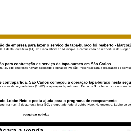
ão de empresa para fazer o serviço de tapa-buraco foi reaberto - Março/
031 desta terça-feira (14), do Diário Oficial do Município, o comunicado de reabertura do Pregão 
ação para contratação de serviço de tapa-buraco em São Carlos
ra (3), oito empresas haviam solicitado o edital do Pregão Presencial para a realização do servi
 contrapartida, São Carlos começou a operação tapa-buraco nesta segun
niciou nesta segunda-feira (13/02), a operação tapa-buraco. Cerca de 3 mil buracos devem ser 
ado Lobbe Neto e pediu ajuda para o programa de recapeamento
ebeu, na manhã desta terça-feira (10), o deputado federal Lobbe Neto. No encontro, Lobbe se c
pesquisar notícias