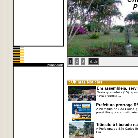
1
2
3
slide
publicidade
:: Últimas Notícias
Em assembleia, servi
Nesta quarta-feira (15), após
nova proposta ...
Prefeitura prorroga R
A Prefeitura de São Carlos, 
possibilita que o contribuinte .
Trânsito é liberado na
A Prefeitura de São Carlos li
Dra. ...