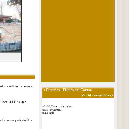
rlos, decidiram aceitar a
::
Cinemas
- Filmes em Cartaz
Ver filmes em breve
Fiscal (REFIS), que
não há filmes cadastrados
tente novamente
mais tarde
a Lopes, a partir da Rua