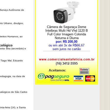
o Serviço Autônomo de
nto Urbano, divulgou,
Direitos Humanos, ao
cológico
ra- Bira (secretário) e
r Tiago Mal, Eduardo
Pedagogia, na data de
talúrgicos de São Carlos
ta-feira (14), a Santa