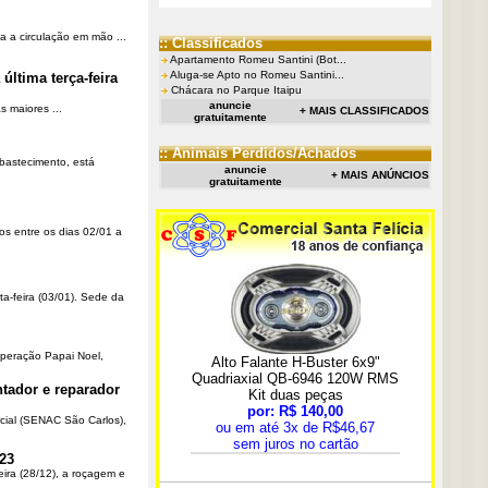
a a circulação em mão ...
:: Classificados
Apartamento Romeu Santini (Bot...
Aluga-se Apto no Romeu Santini...
última terça-feira
Chácara no Parque Itaipu
anuncie
 maiores ...
+ MAIS CLASSIFICADOS
gratuitamente
:: Animais Perdidos/Achados
Abastecimento, está
anuncie
+ MAIS ANÚNCIOS
gratuitamente
os entre os dias 02/01 a
ta-feira (03/01). Sede da
Operação Papai Noel,
tador e reparador
cial (SENAC São Carlos),
23
eira (28/12), a roçagem e