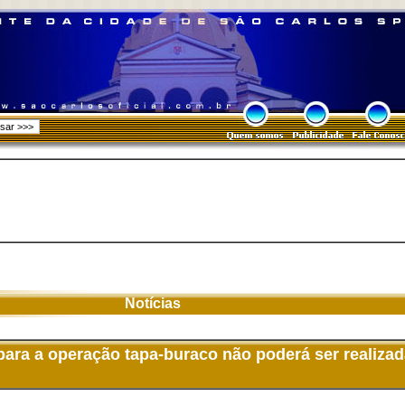
Notícias
ara a operação tapa-buraco não poderá ser realizad