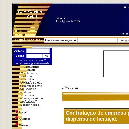
Sábado
8 de Agosto de 2026
O quê procura?
Usuário:
Senha:
esqueceu os dados?
cadastre-se gratuitamente
Pensamento
do dia:
"
Não temos o
direito de
consumir a
felicidade se não
a criarmos: como
/ Notícias
não temos o
direito de
consumir a
riqueza, se não a
produzimos!
"
(Desconhecido)
Contratação de empresa p
Inicial
dispensa de licitação
A Cidade
Turismo