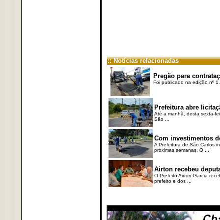
:: Notícias relacionadas
Pregão para contrataç
Foi publicado na edição nº 1.
Prefeitura abre licit
Até a manhã, desta sexta-fei
São ...
Com investimentos de
A Prefeitura de São Carlos i
próximas semanas. O ...
Airton recebeu deput
O Prefeito Airton Garcia rec
prefeito e dos ...