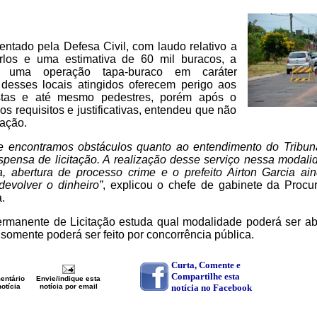
entado pela Defesa Civil, com laudo relativo a
rlos e uma estimativa de 60 mil buracos, a
zar uma operação tapa-buraco em caráter
 desses locais atingidos oferecem perigo aos
clistas e até mesmo pedestres, porém após o
os requisitos e justificativas, entendeu que não
tação.
s e encontramos obstáculos quanto ao entendimento do Tribu
pensa de licitação. A realização desse serviço nessa modali
a, abertura de processo crime e o prefeito Airton Garcia ain
devolver o dinheiro”
, explicou o chefe de gabinete da Procu
.
anente de Licitação estuda qual modalidade poderá ser abe
omente poderá ser feito por concorrência pública.
Curta, Comente e
Compartilhe esta
entário
Envie/indique esta
otícia
notícia por email
notícia no Facebook