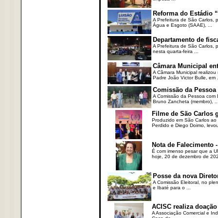
Reforma do Estádio “
A Prefeitura de São Carlos, 
Água e Esgoto (SAAE), ...
Departamento de fisc
A Prefeitura de São Carlos,
nesta quarta-feira ...
Câmara Municipal ent
A Câmara Municipal realizou 
Padre João Victor Bulle, em .
Comissão da Pessoa c
A Comissão da Pessoa com Defi
Bruno Zancheta (membro), ..
Filme de São Carlos 
Produzido em São Carlos ao l
Perdido e Diego Doimo, levou 
Nota de Falecimento -
É com imenso pesar que a UN
hoje, 20 de dezembro de 2023
Posse da nova Direto
A Comissão Eleitoral, no ple
e Ibaté para o ...
ACISC realiza doação
A Associação Comercial e Ind