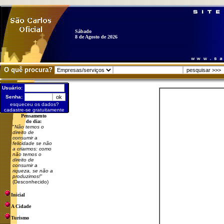
Sábado
8 de Agosto de 2026
O quê procura?
Usuário:
Senha:
esqueceu os dados?
cadastre-se gratuitamente
Pensamento
do dia:
"
Não temos o
direito de
consumir a
felicidade se não
a criarmos: como
não temos o
direito de
consumir a
riqueza, se não a
produzimos!
"
(Desconhecido)
Inicial
A Cidade
Turismo