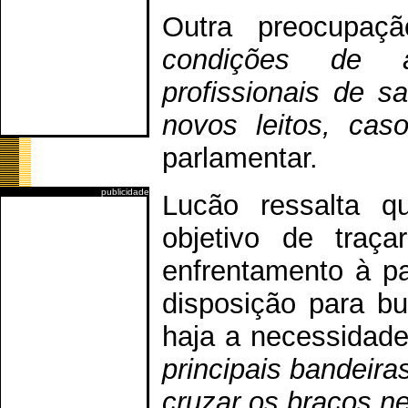
Outra preocupaç
condições de a
profissionais de s
novos leitos, cas
parlamentar.
publicidade
Lucão ressalta q
objetivo de traç
enfrentamento à p
disposição para bu
haja a necessidade
principais bandeira
cruzar os braços 