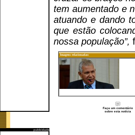
tem aumentado e n
atuando e dando to
que estão colocand
nossa população”,
f
Imagens relacionadas:
Faça um comentário
sobre esta notícia
publicidade