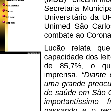
Secretaria Munici
Pensamentos
Piadas
Universitário da U
Telefones
Torpedos
Unimed São Carlos
combate ao Corona
Lucão relata q
publicidade
capacidade dos leit
de 85,7%, o que
imprensa.
“Diante
uma grande preocu
de saúde em São Ca
importantíssimo
passando e o rec