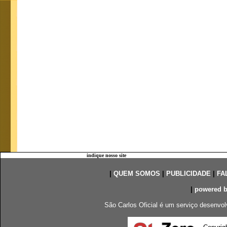
indique nosso site
|
QUEM SOMOS
|
PUBLICIDADE
|
FA
|
powered 
São Carlos Oficial é um serviço desenvol