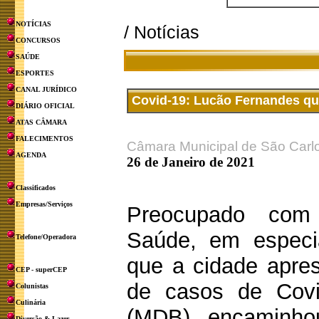
NOTÍCIAS
/ Notícias
CONCURSOS
SAÚDE
ESPORTES
CANAL JURÍDICO
Covid-19: Lucão Fernandes que
DIÁRIO OFICIAL
ATAS CÂMARA
FALECIMENTOS
Câmara Municipal de São Carl
AGENDA
26 de Janeiro de 2021
Classificados
Empresas/Serviços
Preocupado com
Saúde, em espec
Telefone/Operadora
que a cidade apre
CEP - superCEP
de casos de Covi
Colunistas
Culinária
(MDB) encaminhou
Diversão & Lazer