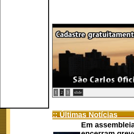
1
2
3
slide
:: Últimas Notícias
Em assembleia
encerram grev