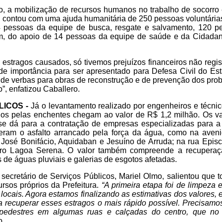
, a mobilização de recursos humanos no trabalho de socorro 
s, contou com uma ajuda humanitária de 250 pessoas voluntária
4 pessoas da equipe de busca, resgate e salvamento, 120 p
lém, do apoio de 14 pessoas da equipe de saúde e da Cidadan
 estragos causados, só tivemos prejuízos financeiros não reg
nde importância para ser apresentado para Defesa Civil do Es
ão de verbas para obras de reconstrução e de prevenção dos pr
”, enfatizou Caballero.
ICOS -
Já o levantamento realizado por engenheiros e técnico
os pelas enchentes chegam ao valor de R$ 1,2 milhão. Os va
 se dá para a contratação de empresas especializadas para 
veram o asfalto arrancado pela força da água, como na ave
s José Bonifácio, Aquidaban e Jesuíno de Arruda; na rua Epis
rro Lagoa Serena. O valor também compreende a recuperaç
 de águas pluviais e galerias de esgotos afetadas.
o secretário de Serviços Públicos, Mariel Olmo, salientou que 
rsos próprios da Prefeitura.
“A primeira etapa foi de limpeza 
 locais. Agora estamos finalizando as estimativas dos valores, 
 recuperar esses estragos o mais rápido possível. Precisamo
e pedestres em algumas ruas e calçadas do centro, que n
o.