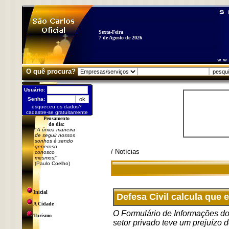
Sexta-Feira
7 de Agosto de 2026
O quê procura?
Usuário:
Senha:
esqueceu os dados?
cadastre-se gratuitamente
Pensamento
do dia:
"
A única maneira
de seguir nossos
sonhos é sendo
generoso
/ Notícias
conosco
mesmos!
"
(Paulo Coelho)
Inicial
Defesa Civil calcula que
A Cidade
O Formulário de Informações do
Turismo
setor privado teve um prejuízo 