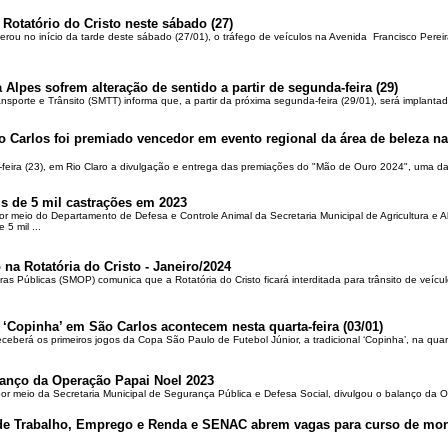
 Rotatório do Cristo neste sábado (27)
berou no início da tarde deste sábado (27/01), o tráfego de veículos na Avenida Francisco Pereir
 Alpes sofrem alteração de sentido a partir de segunda-feira (29)
ansporte e Trânsito (SMTT) informa que, a partir da próxima segunda-feira (29/01), será implantad
o Carlos foi premiado vencedor em evento regional da área de beleza na 
-feira (23), em Rio Claro a divulgação e entrega das premiações do "Mão de Ouro 2024", uma das
is de 5 mil castrações em 2023
por meio do Departamento de Defesa e Controle Animal da Secretaria Municipal de Agricultura e 
5 mil ...
 na Rotatória do Cristo - Janeiro/2024
ras Públicas (SMOP) comunica que a Rotatória do Cristo ficará interditada para trânsito de veícul
 ‘Copinha’ em São Carlos acontecem nesta quarta-feira (03/01)
ceberá os primeiros jogos da Copa São Paulo de Futebol Júnior, a tradicional ‘Copinha’, na quar
alanço da Operação Papai Noel 2023
por meio da Secretaria Municipal de Segurança Pública e Defesa Social, divulgou o balanço da 
 de Trabalho, Emprego e Renda e SENAC abrem vagas para curso de mon