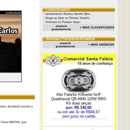
:: Classificados
publicidade
Apartamento Romeu Santini (Bot...
Aluga-se Apto no Romeu Santini...
Chácara no Parque Itaipu
anuncie
+ MAIS CLASSIFICADOS
gratuitamente
:: Animais Perdidos/Achados
anuncie
+ MAIS ANÚNCIOS
gratuitamente
rlos, decidiram aceitar a
Fiscal (REFIS), que