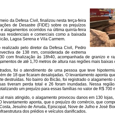
meio da Defesa Civil, finalizou nesta terça-feira
rmações de Desastre (FIDE) sobre os prejuízos
e alagamentos ocorridos na última quinta-feira
reas residenciais e comerciais como a baixada
Bicão, Lagoa Serena e Vila Carmem.
realizado pelo diretor da Defesa Civil, Pedro
onvectiva de 138 mm, considerada de extrema
7h30 com finalização às 18h40, acompanhada de granizo e r
amentos de até 1,70 metros de altura nas regiões mais baixas 
rados, foi o atendimento de uma pessoa que teve hipotermi
além de 18 que ficaram desalojadas. O levantamento aponta qu
te destruídas. No bairro do Bicão, foi registrado o alagamento 
as tiveram perda total e 26 foram inundadas. Nessa região
otalizando um prejuízo para essas famílias no valor de R$ 700 m
ocal mais atingido, o alagamento provocou danos em 130 lojas,
 O levantamento aponta, que o prejuízo do comércio, que comp
osta, Jesuíno de Arruda, Episcopal, Nove de Julho e José Boni
fraestrutura dos prédios e veículos danificados.