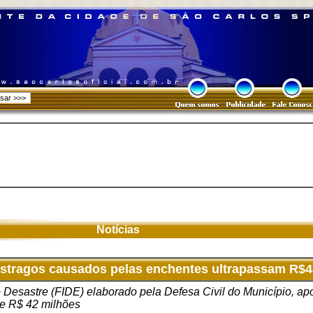
Notícias
 estragos causados pelas enchentes ultrapassam R$
 Desastre (FIDE) elaborado pela Defesa Civil do Município, ap
de R$ 42 milhões