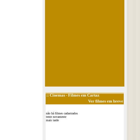
::
Cinemas
- Filmes em Cartaz
Ver filmes em breve
não há filmes cadastrados
tente novamente
mais tarde