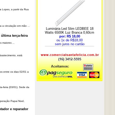
a Lopes, a partir da Rua
a a circulação em mão ...
última terça-feira
 maiores ...
Abastecimento, está
os entre os dias 02/01 a
ta-feira (03/01). Sede da
Operação Papai Noel,
tador e reparador