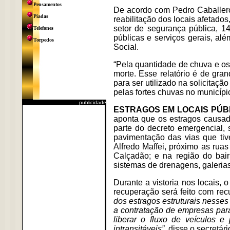
Pensamentos
De acordo com Pedro Caballero
Piadas
reabilitação dos locais afetado
setor de segurança pública, 1
Telefones
públicas e serviços gerais, a
Torpedos
Social.
“Pela quantidade de chuva e os
morte. Esse relatório é de gra
para ser utilizado na solicitaç
pelas fortes chuvas no município
publicidade
ESTRAGOS EM LOCAIS PÚBL
aponta que os estragos causad
parte do decreto emergencial,
pavimentação das vias que ti
Alfredo Maffei, próximo as rua
Calçadão; e na região do bai
sistemas de drenagens, galerias
Durante a vistoria nos locais, 
recuperação será feito com recu
dos estragos estruturais nesses
a contratação de empresas para
liberar o fluxo de veículos 
intransitáveis”,
disse o secretári