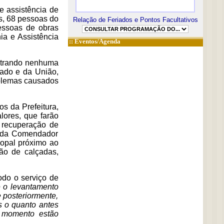
e assistência de
s, 68 pessoas do
Relação de Feriados e Pontos Facultativos
essoas de obras
ia e Assistência
::
Eventos/Agenda
istrando nenhuma
tado e da União,
oblemas causados
s da Prefeitura,
lores, que farão
a recuperação de
nida Comendador
copal próximo ao
ão de calçadas,
todo o serviço de
e o levantamento
e posteriormente,
s o quanto antes
o momento estão