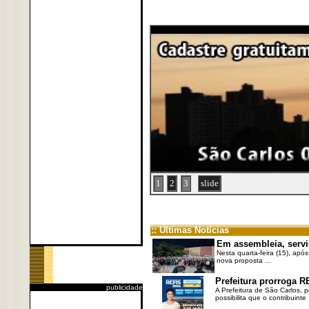
1
2
3
slide
:: Últimas Notícias
Em assembleia, servi
Nesta quarta-feira (15), após
nova proposta ...
Prefeitura prorroga R
publicidade
A Prefeitura de São Carlos, 
possibilita que o contribuinte .