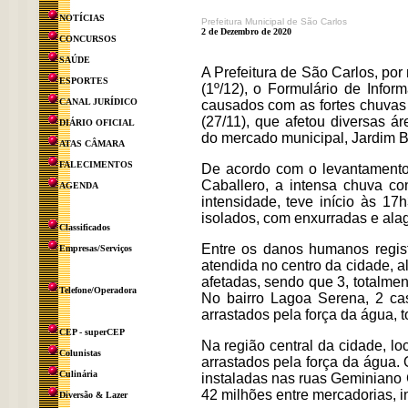
NOTÍCIAS
Prefeitura Municipal de São Carlos
2 de Dezembro de 2020
CONCURSOS
SAÚDE
A Prefeitura de São Carlos, por 
ESPORTES
(1º/12), o Formulário de Info
CANAL JURÍDICO
causados com as fortes chuvas 
(27/11), que afetou diversas á
DIÁRIO OFICIAL
do mercado municipal, Jardim 
ATAS CÂMARA
FALECIMENTOS
De acordo com o levantamento 
Caballero, a intensa chuva c
AGENDA
intensidade, teve início às 1
isolados, com enxurradas e alag
Classificados
Entre os danos humanos regist
Empresas/Serviços
atendida no centro da cidade, 
afetadas, sendo que 3, totalmen
Telefone/Operadora
No bairro Lagoa Serena, 2 cas
arrastados pela força da água, t
CEP - superCEP
Na região central da cidade, l
Colunistas
arrastados pela força da água.
Culinária
instaladas nas ruas Geminiano C
42 milhões entre mercadorias, in
Diversão & Lazer