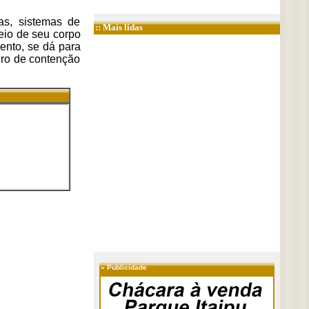
as, sistemas de
:: Mais lidas
meio de seu corpo
ento, se dá para
uro de contenção
»
Publicidade