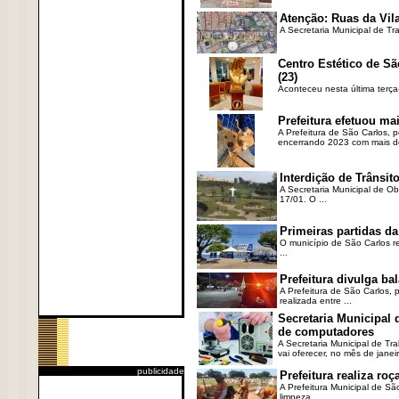
Atenção: Ruas da Vila
A Secretaria Municipal de Tr
Centro Estético de Sã
(23)
Aconteceu nesta última terça
Prefeitura efetuou ma
A Prefeitura de São Carlos, 
encerrando 2023 com mais de 
Interdição de Trânsito
A Secretaria Municipal de Ob
17/01. O ...
Primeiras partidas da
O município de São Carlos re
...
Prefeitura divulga b
A Prefeitura de São Carlos, 
realizada entre ...
Secretaria Municipal
de computadores
A Secretaria Municipal de T
vai oferecer, no mês de janeir
publicidade
Prefeitura realiza r
A Prefeitura Municipal de Sã
limpeza ...