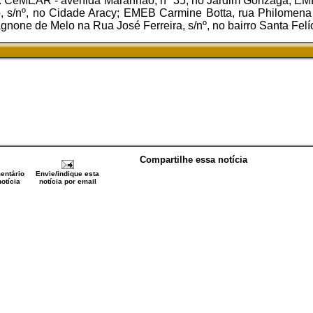
s: CeMEAR - avenida Maranhão, nº 35, no Jardim Gonzaga; E
ab, s/nº, no Cidade Aracy; EMEB Carmine Botta, rua Philomena 
one de Melo na Rua José Ferreira, s/nº, no bairro Santa Felíc
Compartilhe essa notícia
entário
Envie/indique esta
otícia
notícia por email