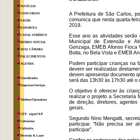
NOTÍCIAS
A Prefeitura de São Carlos, p
CONCURSOS
comunica que nesta quarta-feira
SAÚDE
2019.
ESPORTES
CANAL JURÍDICO
Esse ano as atividades serão
Municipal de Extensão e Ati
DIÁRIO OFICIAL
Gonzaga, EMEB Afonso Fioca V
ATAS CÂMARA
Botta, no Bela Vista e EMEB An
FALECIMENTOS
Podem participar crianças na f
AGENDA
devem ser realizadas diretament
devem apresentar documento qu
Classificados
será das 13h30 às 17h30 até o d
Empresas/Serviços
O objetivo é oferecer às crianç
realizar o projeto a Secretaria
Telefone/Operadora
de direção, diretores, agentes 
gerais.
CEP - superCEP
Segundo Nino Mengatti, secretá
Colunistas
participar. “Não precisa ser
Culinária
participar”.
Diversão & Lazer