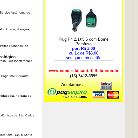
o Serviço Autônomo de
nto Urbano, divulgou,
Direitos Humanos, ao
cológico
ra- Bira (secretário) e
r Tiago Mal, Eduardo
Pedagogia, na data de
talúrgicos de São Carlos
ta-feira (14), a Santa