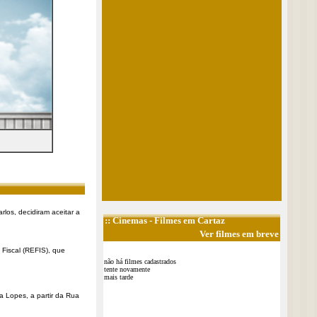
rlos, decidiram aceitar a
::
Cinemas
- Filmes em Cartaz
Ver filmes em breve
Fiscal (REFIS), que
não há filmes cadastrados
tente novamente
mais tarde
a Lopes, a partir da Rua