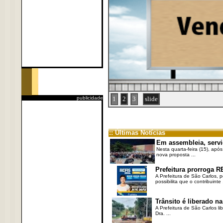
publicidade
1
2
3
slide
:: Últimas Notícias
Em assembleia, servi
Nesta quarta-feira (15), após
nova proposta ...
Prefeitura prorroga R
A Prefeitura de São Carlos, 
possibilita que o contribuinte .
Trânsito é liberado na
A Prefeitura de São Carlos li
Dra. ...