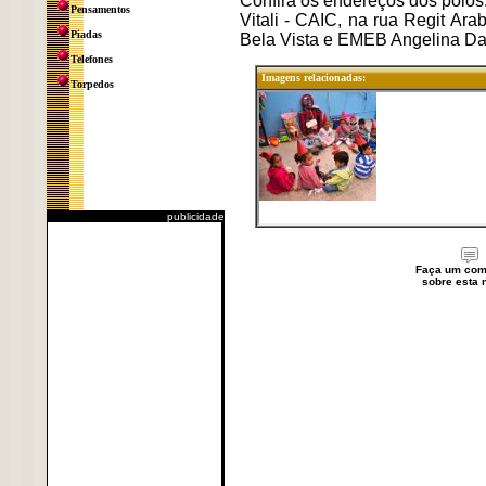
Confira os endereços dos polo
Pensamentos
Vitali - CAIC, na rua Regit Ar
Piadas
Bela Vista e EMEB Angelina Dagn
Telefones
Imagens relacionadas:
Torpedos
publicidade
Faça um com
sobre esta n