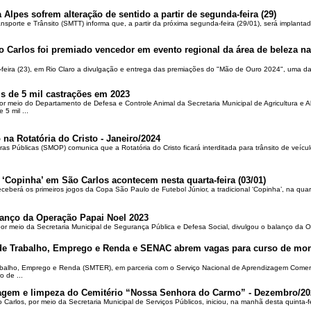
 Alpes sofrem alteração de sentido a partir de segunda-feira (29)
ansporte e Trânsito (SMTT) informa que, a partir da próxima segunda-feira (29/01), será implantad
o Carlos foi premiado vencedor em evento regional da área de beleza na 
-feira (23), em Rio Claro a divulgação e entrega das premiações do "Mão de Ouro 2024", uma das
is de 5 mil castrações em 2023
por meio do Departamento de Defesa e Controle Animal da Secretaria Municipal de Agricultura e 
5 mil ...
 na Rotatória do Cristo - Janeiro/2024
ras Públicas (SMOP) comunica que a Rotatória do Cristo ficará interditada para trânsito de veícul
 ‘Copinha’ em São Carlos acontecem nesta quarta-feira (03/01)
ceberá os primeiros jogos da Copa São Paulo de Futebol Júnior, a tradicional ‘Copinha’, na quar
alanço da Operação Papai Noel 2023
por meio da Secretaria Municipal de Segurança Pública e Defesa Social, divulgou o balanço da 
 de Trabalho, Emprego e Renda e SENAC abrem vagas para curso de mon
rabalho, Emprego e Renda (SMTER), em parceria com o Serviço Nacional de Aprendizagem Comer
o de ...
oçagem e limpeza do Cemitério “Nossa Senhora do Carmo” - Dezembro/20
o Carlos, por meio da Secretaria Municipal de Serviços Públicos, iniciou, na manhã desta quinta-f