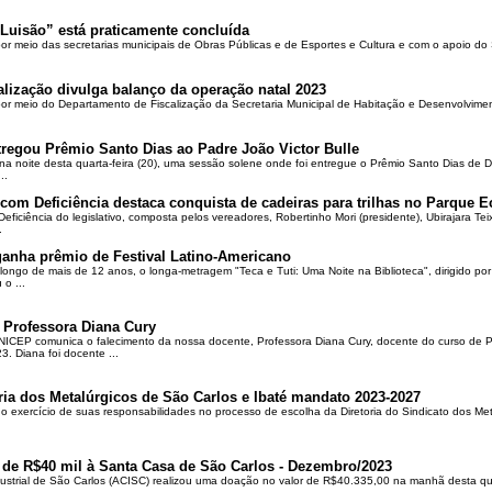
Luisão” está praticamente concluída
por meio das secretarias municipais de Obras Públicas e de Esportes e Cultura e com o apoio d
alização divulga balanço da operação natal 2023
 por meio do Departamento de Fiscalização da Secretaria Municipal de Habitação e Desenvolvime
regou Prêmio Santo Dias ao Padre João Victor Bulle
na noite desta quarta-feira (20), uma sessão solene onde foi entregue o Prêmio Santo Dias de 
..
om Deficiência destaca conquista de cadeiras para trilhas no Parque E
ciência do legislativo, composta pelos vereadores, Robertinho Mori (presidente), Ubirajara Teixei
.
ganha prêmio de Festival Latino-Americano
ongo de mais de 12 anos, o longa-metragem "Teca e Tuti: Uma Noite na Biblioteca", dirigido po
o ...
 Professora Diana Cury
ICEP comunica o falecimento da nossa docente, Professora Diana Cury, docente do curso de 
. Diana foi docente ...
ria dos Metalúrgicos de São Carlos e Ibaté mandato 2023-2027
no exercício de suas responsabilidades no processo de escolha da Diretoria do Sindicato dos Me
 de R$40 mil à Santa Casa de São Carlos - Dezembro/2023
ustrial de São Carlos (ACISC) realizou uma doação no valor de R$40.335,00 na manhã desta quin