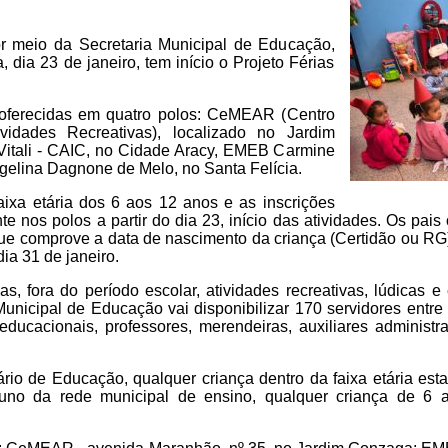
or meio da Secretaria Municipal de Educação,
, dia 23 de janeiro, tem início o Projeto Férias
 oferecidas em quatro polos: CeMEAR (Centro
vidades Recreativas), localizado no Jardim
itali - CAIC, no Cidade Aracy, EMEB Carmine
gelina Dagnone de Melo, no Santa Felícia.
aixa etária dos 6 aos 12 anos e as inscrições
e nos polos a partir do dia 23, início das atividades. Os pai
e comprove a data de nascimento da criança (Certidão ou RG
ia 31 de janeiro.
as, fora do período escolar, atividades recreativas, lúdicas e
 Municipal de Educação vai disponibilizar 170 servidores entr
educacionais, professores, merendeiras, auxiliares administra
rio de Educação, qualquer criança dentro da faixa etária est
 aluno da rede municipal de ensino, qualquer criança de 6