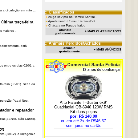
a a circulação em mão ...
:: Classificados
Aluga-se Apto no Romeu Santini...
Apartamento Romeu Santini (Bot...
última terça-feira
Chácara no Parque Itaipu
anuncie
 maiores ...
+ MAIS CLASSIFICADOS
gratuitamente
:: Animais Perdidos/Achados
Abastecimento, está
anuncie
+ MAIS ANÚNCIOS
gratuitamente
os entre os dias 02/01 a
ta-feira (03/01). Sede da
Operação Papai Noel,
tador e reparador
cial (SENAC São Carlos),
23
eira (28/12), a roçagem e