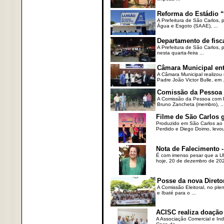
Reforma do Estádio “
A Prefeitura de São Carlos, 
Água e Esgoto (SAAE), ...
Departamento de fisc
A Prefeitura de São Carlos,
nesta quarta-feira ...
Câmara Municipal ent
A Câmara Municipal realizou 
Padre João Victor Bulle, em .
Comissão da Pessoa c
A Comissão da Pessoa com Defi
Bruno Zancheta (membro), ..
Filme de São Carlos 
Produzido em São Carlos ao l
Perdido e Diego Doimo, levou 
Nota de Falecimento -
É com imenso pesar que a UN
hoje, 20 de dezembro de 2023
Posse da nova Direto
A Comissão Eleitoral, no ple
e Ibaté para o ...
ACISC realiza doação
A Associação Comercial e Ind