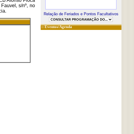
MEB Afonso Fioca
Fauvel, s/nº, no
ia.
Relação de Feriados e Pontos Facultativos
::
Eventos/Agenda