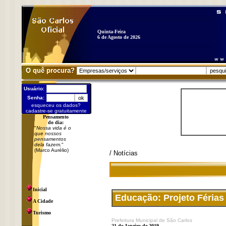
Quinta-Feira
6 de Agosto de 2026
O quê procura?
Usuário:
Senha:
esqueceu os dados?
cadastre-se gratuitamente
Pensamento
do dia:
"
Nossa vida é o
que nossos
pensamentos
dela fazem.
"
(Marco Aurélio)
/ Notícias
Inicial
Educação: Projeto Férias
A Cidade
Turismo
Prefeitura Municipal de São Carlos
21 de Janeiro de 2019