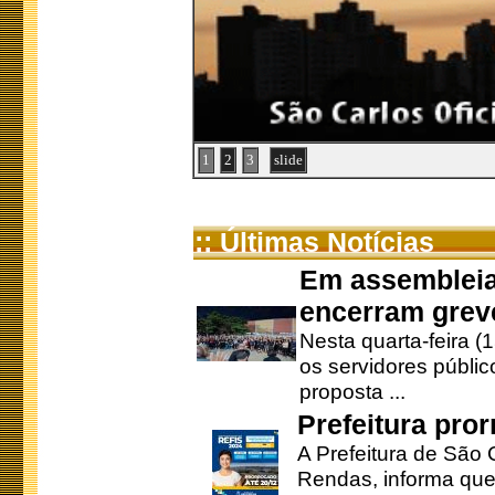
1
2
3
slide
:: Últimas Notícias
Em assembleia
encerram grev
Nesta quarta-feira (
os servidores públic
proposta ...
Prefeitura pro
A Prefeitura de São 
Rendas, informa que