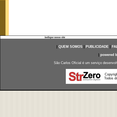
indique nosso site
|
QUEM SOMOS
|
PUBLICIDADE
|
FA
|
powered 
São Carlos Oficial é um serviço desenvol
Copyrig
Todos di