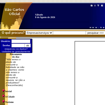
Sábado
8 de Agosto de 2026
O quê procura?
Usuário:
Senha:
esqueceu os dados?
cadastre-se gratuitamente
Pensamento
do dia:
"
Não temos o
direito de
consumir a
felicidade se não
a criarmos: como
não temos o
direito de
consumir a
riqueza, se não a
produzimos!
"
(Desconhecido)
Inicial
A Cidade
Turismo