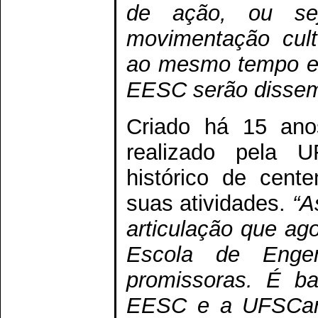
de ação, ou sej
movimentação cultu
ao mesmo tempo em
EESC serão dissem
Criado há 15 an
realizado pela U
histórico de cent
suas atividades.
“As
articulação que ag
Escola de Engen
promissoras. É bas
EESC e a UFSCar, 