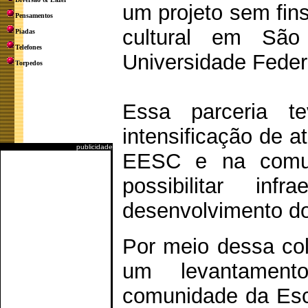
um projeto sem fins
Pensamentos
cultural em São
Piadas
Telefones
Universidade Feder
Torpedos
Essa parceria t
intensificação de a
publicidade
EESC e na comu
possibilitar inf
desenvolvimento do
Por meio dessa col
um levantament
comunidade da Es