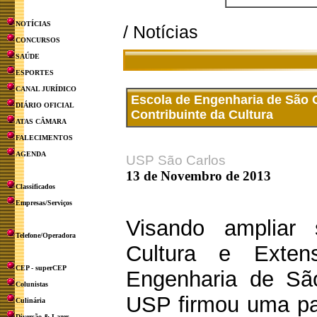
NOTÍCIAS
/ Notícias
CONCURSOS
SAÚDE
ESPORTES
CANAL JURÍDICO
Escola de Engenharia de São C
DIÁRIO OFICIAL
Contribuinte da Cultura
ATAS CÂMARA
FALECIMENTOS
AGENDA
USP São Carlos
13 de Novembro de 2013
Classificados
Empresas/Serviços
Visando ampliar 
Telefone/Operadora
Cultura e Exte
CEP - superCEP
Engenharia de Sã
Colunistas
USP firmou uma par
Culinária
Diversão & Lazer