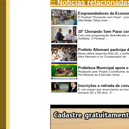
:: Notícias relacionada
Empreendedores da Economia
O Festival “Chorando sem Parar”, consi
Altenfelder Silva) inser ...
10° Chorando Sem Parar con
Com uma programação diversificada e 
Solidária. O Festival ...
Prefeito Altomani participa
Nesta última segunda-feira (2), o pr
Alice Altomani e do Coordenador de ..
Prefeitura Municipal apoia o
Realizado pelo Projeto Contribuinte 
Pró-Reitoria de Extensão Unive ...
Inscrições e retirada de co
É com prazer que anunciamos as inscr
semana (02 a 08 dez). A ...