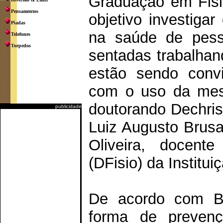
Graduação em Fisi
Pensamentos
objetivo investiga
Piadas
na saúde de pes
Telefones
Torpedos
sentadas trabalhan
estão sendo convi
com o uso da mesa
doutorando Dechris
publicidade
Luiz Augusto Brusa
Oliveira, docent
(DFisio) da Institui
De acordo com Ba
forma de prevenç