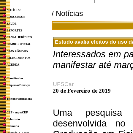
NOTÍCIAS
/ Notícias
CONCURSOS
SAÚDE
ESPORTES
CANAL JURÍDICO
Estudo avalia efeitos do uso 
DIÁRIO OFICIAL
Interessados em pa
ATAS CÂMARA
FALECIMENTOS
manifestar até mar
AGENDA
Classificados
UFSCar
Empresas/Serviços
20 de Fevereiro de 2019
Telefone/Operadora
Uma pesquisa d
CEP - superCEP
Colunistas
desenvolvida no
Culinária
Diversão & Lazer