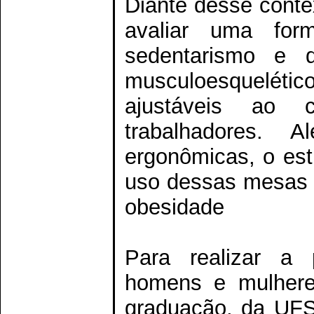
Diante desse contex
avaliar uma fo
sedentarismo e d
musculoesquelét
ajustáveis ao
trabalhadores. A
ergonômicas, o est
uso dessas mesas é
obesidade
Para realizar a 
homens e mulheres
graduação, da UFS