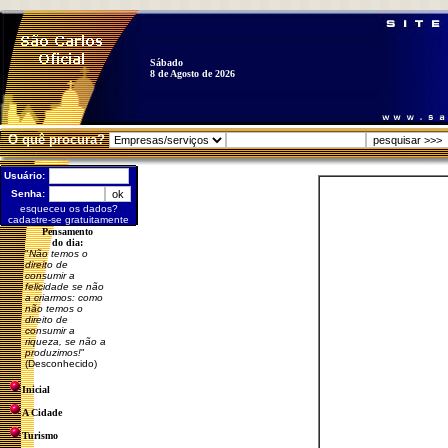
Sábado
8 de Agosto de 2026
O quê procura?
Usuário:
Senha:
esqueceu os dados?
cadastre-se gratuitamente
Pensamento
do dia:
"
Não temos o
direito de
consumir a
felicidade se não
a criarmos: como
não temos o
direito de
consumir a
riqueza, se não a
produzimos!
"
(Desconhecido)
Inicial
A Cidade
Turismo