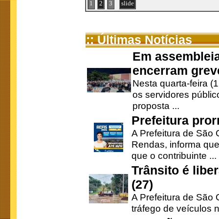
1
2
3
slide
:: Últimas Notícias
Em assembleia
encerram grev
Nesta quarta-feira (
os servidores públic
proposta ...
Prefeitura pro
A Prefeitura de São 
Rendas, informa que
que o contribuinte ...
Trânsito é lib
(27)
A Prefeitura de São C
tráfego de veículos 