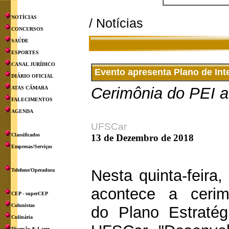
NOTÍCIAS
/ Notícias
CONCURSOS
SAÚDE
ESPORTES
CANAL JURÍDICO
Evento apresenta Plano de In
DIÁRIO OFICIAL
Cerimônia do PEI a
ATAS CÂMARA
FALECIMENTOS
AGENDA
UFSCar
Classificados
13 de Dezembro de 2018
Empresas/Serviços
Nesta quinta-feira
Telefone/Operadora
acontece a cerim
CEP - superCEP
Colunistas
do Plano Estratég
Culinária
Diversão & Lazer