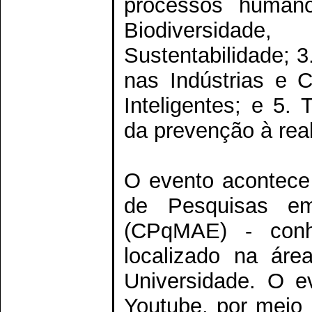
processos humano
Biodiversidad
Sustentabilidade; 3
nas Indústrias e C
Inteligentes; e 5.
da prevenção à rea
O evento acontece 
de Pesquisas em
(CPqMAE) - conh
localizado na ár
Universidade. O e
Youtube, por meio 