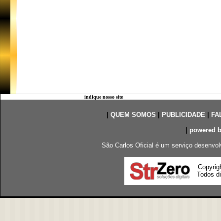
indique nosso site
|
QUEM SOMOS
|
PUBLICIDADE
|
FA
|
powered 
São Carlos Oficial é um serviço desenvol
Copyrig
Todos di