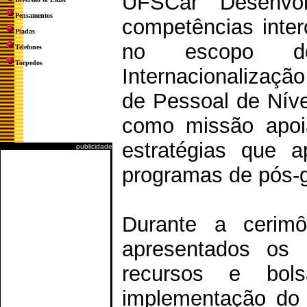
UFSCar "Desenvolv
Pensamentos
competências inter
Piadas
no escopo do
Telefones
Torpedos
Internacionalizaçã
de Pessoal de Níve
como missão apoia
estratégias que a
publicidade
programas de pós-
Durante a cerimô
apresentados os p
recursos e bol
implementação do 