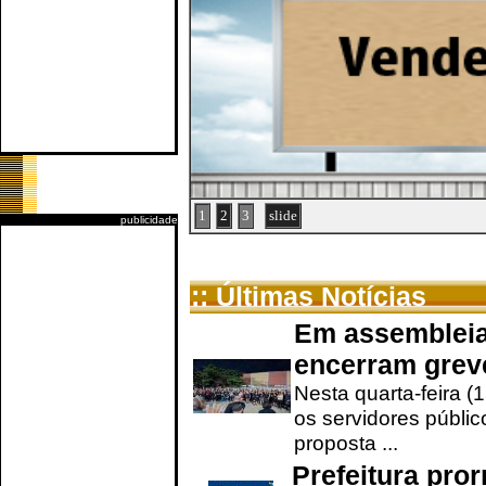
1
2
3
slide
publicidade
:: Últimas Notícias
Em assembleia
encerram grev
Nesta quarta-feira (
os servidores públic
proposta ...
Prefeitura pro