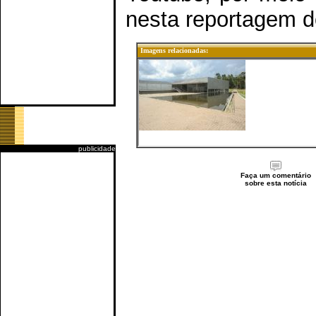
nesta reportagem d
Imagens relacionadas:
publicidade
Faça um comentário
sobre esta notícia