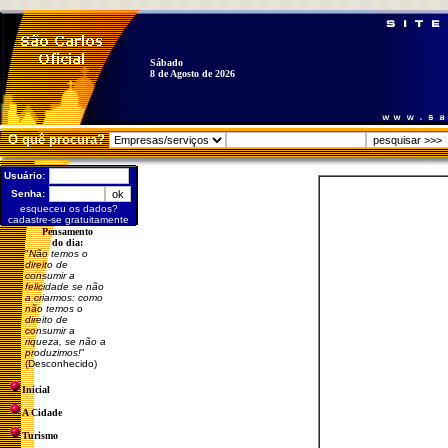
Sábado
8 de Agosto de 2026
O quê procura?
Usuário:
Senha:
esqueceu os dados?
cadastre-se gratuitamente
Pensamento
do dia:
"
Não temos o
direito de
consumir a
felicidade se não
a criarmos: como
não temos o
direito de
consumir a
riqueza, se não a
produzimos!
"
(Desconhecido)
Inicial
A Cidade
Turismo