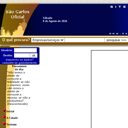
Sábado
8 de Agosto de 2026
O quê procura?
Usuário:
Senha:
esqueceu os dados?
cadastre-se gratuitamente
Pensamento
do dia:
"
Não temos o
direito de
consumir a
felicidade se não
a criarmos: como
não temos o
direito de
consumir a
riqueza, se não a
produzimos!
"
(Desconhecido)
Inicial
A Cidade
Turismo