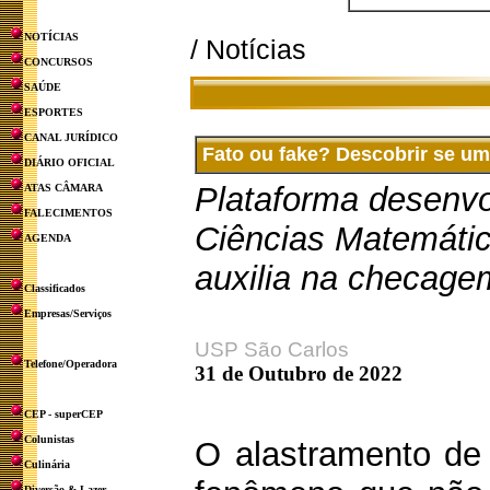
NOTÍCIAS
/ Notícias
CONCURSOS
SAÚDE
ESPORTES
CANAL JURÍDICO
Fato ou fake? Descobrir se um
DIÁRIO OFICIAL
Plataforma desenvo
ATAS CÂMARA
FALECIMENTOS
Ciências Matemátic
AGENDA
auxilia na checage
Classificados
Empresas/Serviços
USP São Carlos
Telefone/Operadora
31 de Outubro de 2022
CEP - superCEP
Colunistas
O alastramento de 
Culinária
Diversão & Lazer