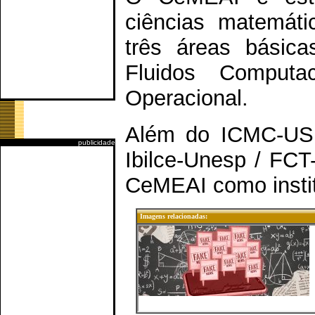
ciências matemáti
três áreas básic
Fluidos Computa
Operacional.
Além do ICMC-USP
publicidade
Ibilce-Unesp / FC
CeMEAI como instit
Imagens relacionadas: