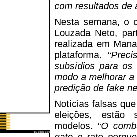
com resultados de 
Nesta semana, o c
Louzada Neto, par
realizada em Mana
plataforma. “
Preci
subsídios para os
modo a melhorar a 
predição de fake n
Notícias falsas qu
eleições, estão 
modelos. “
O comba
publicidade
gato e rato porqu