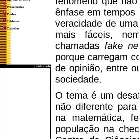
fenômeno que não 
Pensamentos
ênfase em tempos d
Piadas
veracidade de uma 
Telefones
Torpedos
mais fáceis, n
chamadas
fake n
porque carregam c
de opinião, entre 
publicidade
sociedade.
O tema é um desaf
não diferente para
na matemática, fe
população na chec