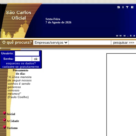
Sexta-Feira
7 de Agosto de 2026
O quê procura?
Usuário:
Senha:
esqueceu os dados?
cadastre-se gratuitamente
Pensamento
do dia:
"
A única maneira
de seguir nossos
sonhos é sendo
generoso
conosco
mesmos!
"
(Paulo Coelho)
Inicial
A Cidade
Turismo