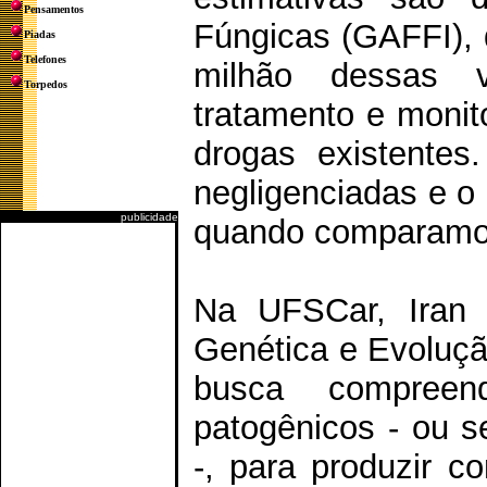
Pensamentos
Fúngicas (GAFFI), 
Piadas
Telefones
milhão dessas 
Torpedos
tratamento e monit
drogas existentes
negligenciadas e o
publicidade
quando comparamos 
Na UFSCar, Iran 
Genética e Evoluç
busca compreen
patogênicos - ou 
-, para produzir c