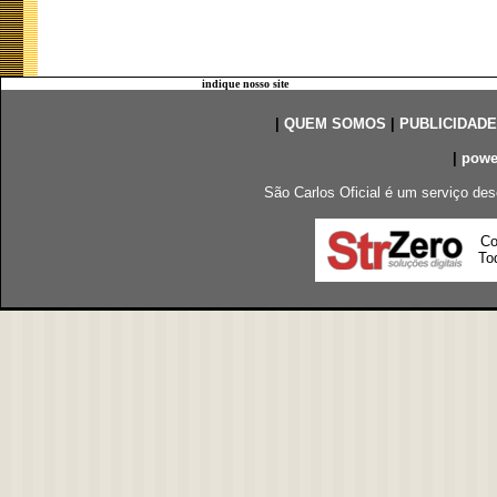
indique nosso site
|
QUEM SOMOS
|
PUBLICIDADE
|
powe
São Carlos Oficial é um serviço des
Co
Tod