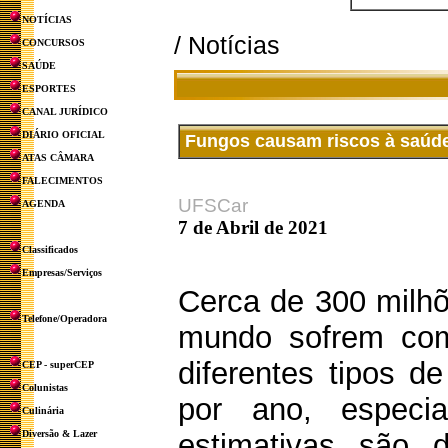
NOTÍCIAS
/ Notícias
CONCURSOS
SAÚDE
ESPORTES
CANAL JURÍDICO
DIÁRIO OFICIAL
Fungos causam riscos à saúd
ATAS CÂMARA
FALECIMENTOS
UFSCar
AGENDA
7 de Abril de 2021
Classificados
Empresas/Serviços
Cerca de 300 milh
Telefone/Operadora
mundo sofrem co
diferentes tipos 
CEP - superCEP
Colunistas
por ano, especi
Culinária
Diversão & Lazer
estimativas são