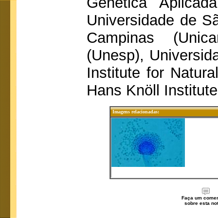
Genética Aplica
Universidade de S
Campinas (Unica
(Unesp), Universi
Institute for Natur
Hans Knöll Institut
Imagens relacionadas:
Faça um comen
sobre esta not