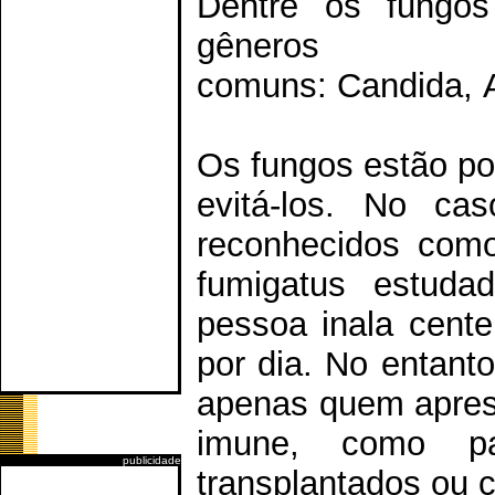
Dentre os fungos
gên
comuns: Candida, A
Os fungos estão por
evitá-los. No ca
reconhecidos como
fumigatus estuda
pessoa inala cent
por dia. No entanto
apenas quem apres
imune, como pa
publicidade
transplantados ou 