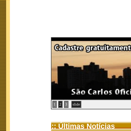
1
2
3
slide
:: Últimas Notícias