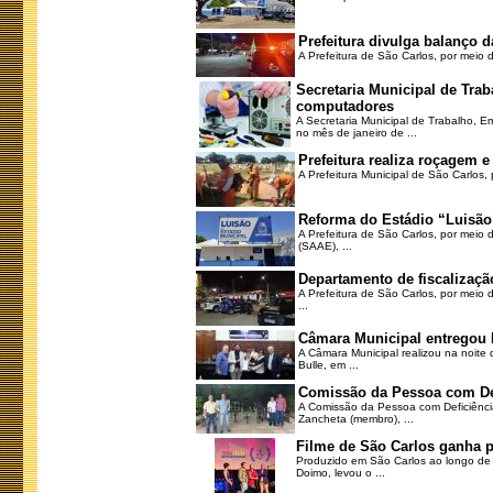
Prefeitura divulga balanço 
A Prefeitura de São Carlos, por meio 
Secretaria Municipal de Tr
computadores
A Secretaria Municipal de Trabalho, 
no mês de janeiro de ...
Prefeitura realiza roçagem
A Prefeitura Municipal de São Carlos, 
Reforma do Estádio “Luisão
A Prefeitura de São Carlos, por meio
(SAAE), ...
Departamento de fiscalizaçã
A Prefeitura de São Carlos, por meio 
...
Câmara Municipal entregou 
A Câmara Municipal realizou na noite 
Bulle, em ...
Comissão da Pessoa com Defi
A Comissão da Pessoa com Deficiência d
Zancheta (membro), ...
Filme de São Carlos ganha p
Produzido em São Carlos ao longo de m
Doimo, levou o ...