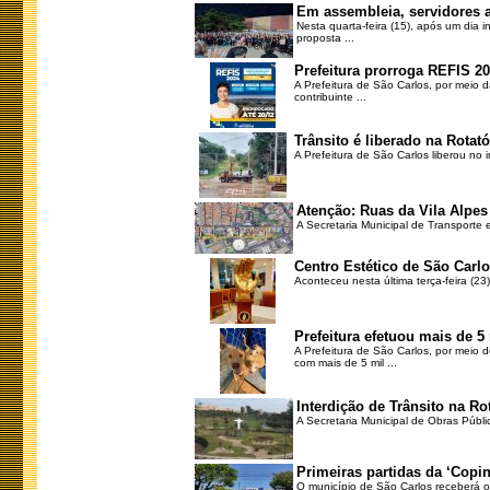
Em assembleia, servidores 
Nesta quarta-feira (15), após um dia i
proposta ...
Prefeitura prorroga REFIS 2
A Prefeitura de São Carlos, por meio 
contribuinte ...
Trânsito é liberado na Rotató
A Prefeitura de São Carlos liberou no 
Atenção: Ruas da Vila Alpes 
A Secretaria Municipal de Transporte e
Centro Estético de São Carlo
Aconteceu nesta última terça-feira (2
Prefeitura efetuou mais de 5
A Prefeitura de São Carlos, por meio 
com mais de 5 mil ...
Interdição de Trânsito na Rot
A Secretaria Municipal de Obras Públic
Primeiras partidas da ‘Copin
O município de São Carlos receberá os 