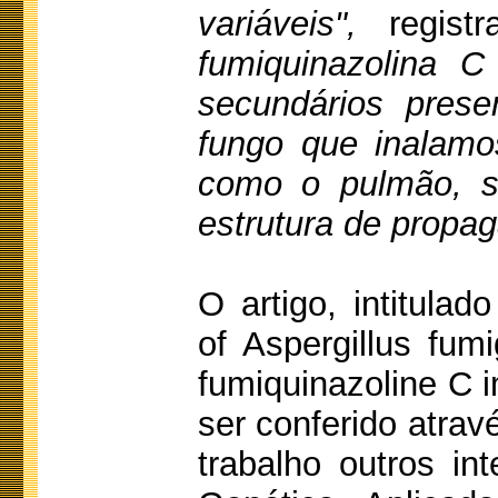
variáveis",
regis
fumiquinazolina C
secundários prese
fungo que inalamo
como o pulmão, s
estrutura de propa
O artigo, intitulad
of Aspergillus fum
fumiquinazoline C i
ser conferido atrav
trabalho outros in