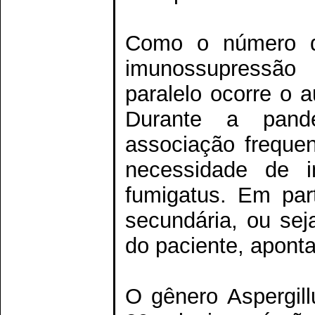
Como o número d
imunossupressã
paralelo ocorre o 
Durante a pande
associação freque
necessidade de in
fumigatus. Em part
secundária, ou sej
do paciente, apont
O gênero Aspergil