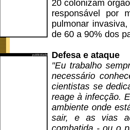
20 colonizam órgão
responsável por 
pulmonar invasiva
de 60 a 90% dos pa
Defesa e ataque
publicidade
"Eu trabalho semp
necessário conhec
cientistas se ded
reage à infecção. 
ambiente onde está
sair, e as vias 
combatida - ou o p