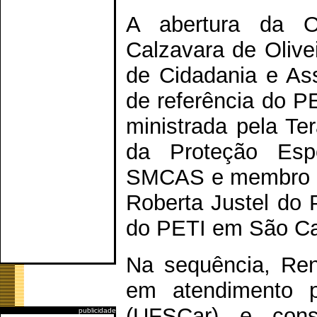
A abertura da Of
Calzavara de Olivei
de Cidadania e As
de referência do PE
ministrada pela Te
da Proteção Esp
SMCAS e membro da
Roberta Justel do 
do PETI em São Ca
Na sequência, Rena
em atendimento ps
(UFSCar) e cons
publicidade