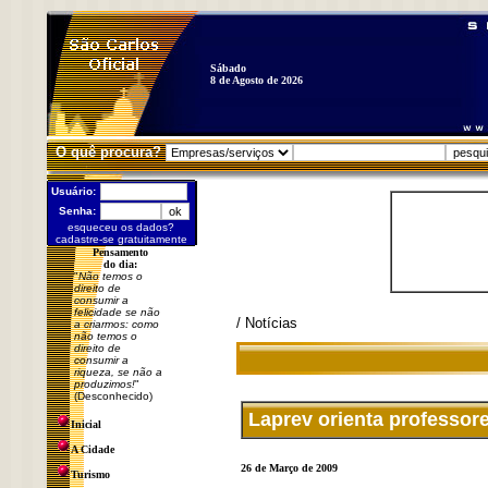
Sábado
8 de Agosto de 2026
O quê procura?
Usuário:
Senha:
esqueceu os dados?
cadastre-se gratuitamente
Pensamento
do dia:
"
Não temos o
direito de
consumir a
felicidade se não
/ Notícias
a criarmos: como
não temos o
direito de
consumir a
riqueza, se não a
produzimos!
"
(Desconhecido)
Laprev orienta professore
Inicial
A Cidade
26 de Março de 2009
Turismo