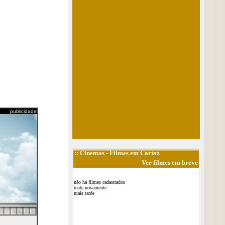
publicidade
::
Cinemas
- Filmes em Cartaz
Ver filmes em breve
não há filmes cadastrados
tente novamente
mais tarde