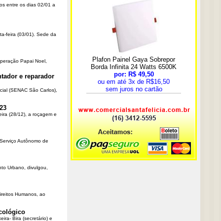
os entre os dias 02/01 a
ta-feira (03/01). Sede da
Operação Papai Noel,
tador e reparador
cial (SENAC São Carlos),
23
eira (28/12), a roçagem e
o Serviço Autônomo de
nto Urbano, divulgou,
Direitos Humanos, ao
cológico
ra- Bira (secretário) e