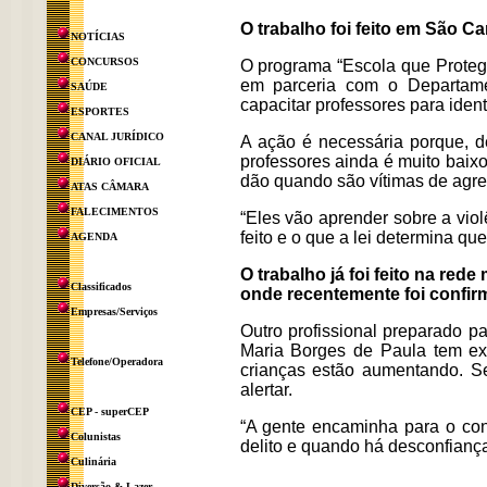
O trabalho foi feito em São C
NOTÍCIAS
CONCURSOS
O programa “Escola que Protege
em parceria com o Departame
SAÚDE
capacitar professores para ident
ESPORTES
CANAL JURÍDICO
A ação é necessária porque, de
professores ainda é muito baixo
DIÁRIO OFICIAL
dão quando são vítimas de agr
ATAS CÂMARA
FALECIMENTOS
“Eles vão aprender sobre a viol
feito e o que a lei determina qu
AGENDA
O trabalho já foi feito na red
Classificados
onde recentemente foi confir
Empresas/Serviços
Outro profissional preparado pa
Maria Borges de Paula tem exp
Telefone/Operadora
crianças estão aumentando. S
alertar.
CEP - superCEP
“A gente encaminha para o con
Colunistas
delito e quando há desconfianç
Culinária
Diversão & Lazer