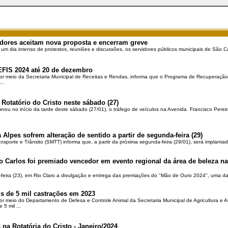
dores aceitam nova proposta e encerram greve
 um dia intenso de protestos, reuniões e discussões, os servidores públicos municipais de São Ca
EFIS 2024 até 20 de dezembro
por meio da Secretaria Municipal de Receitas e Rendas, informa que o Programa de Recuperação 
..
 Rotatório do Cristo neste sábado (27)
berou no início da tarde deste sábado (27/01), o tráfego de veículos na Avenida Francisco Pereir
 Alpes sofrem alteração de sentido a partir de segunda-feira (29)
ansporte e Trânsito (SMTT) informa que, a partir da próxima segunda-feira (29/01), será implantad
o Carlos foi premiado vencedor em evento regional da área de beleza na 
-feira (23), em Rio Claro a divulgação e entrega das premiações do "Mão de Ouro 2024", uma das
is de 5 mil castrações em 2023
por meio do Departamento de Defesa e Controle Animal da Secretaria Municipal de Agricultura e 
5 mil ...
 na Rotatória do Cristo - Janeiro/2024