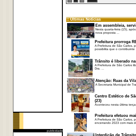
:: Últimas Notícias
Em assembleia, servi
Nesta quarta-feira (15), após
nova proposta ...
Prefeitura prorroga R
A Prefeitura de São Carlos, 
possibilita que o contribuinte .
Trânsito é liberado na
A Prefeitura de São Carlos li
Dra. ...
Atenção: Ruas da Vila
A Secretaria Municipal de Tr
Centro Estético de Sã
(23)
Aconteceu nesta última terça
Prefeitura efetuou ma
A Prefeitura de São Carlos, 
encerrando 2023 com mais de 
publicidade
Interdição de Trânsito