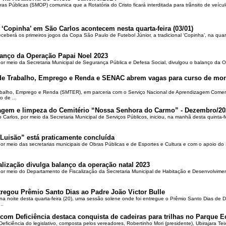
ras Públicas (SMOP) comunica que a Rotatória do Cristo ficará interditada para trânsito de veícul
 ‘Copinha’ em São Carlos acontecem nesta quarta-feira (03/01)
ceberá os primeiros jogos da Copa São Paulo de Futebol Júnior, a tradicional ‘Copinha’, na quar
alanço da Operação Papai Noel 2023
por meio da Secretaria Municipal de Segurança Pública e Defesa Social, divulgou o balanço da 
 de Trabalho, Emprego e Renda e SENAC abrem vagas para curso de mon
rabalho, Emprego e Renda (SMTER), em parceria com o Serviço Nacional de Aprendizagem Comer
o de ...
oçagem e limpeza do Cemitério “Nossa Senhora do Carmo” - Dezembro/20
o Carlos, por meio da Secretaria Municipal de Serviços Públicos, iniciou, na manhã desta quinta-f
Luisão” está praticamente concluída
por meio das secretarias municipais de Obras Públicas e de Esportes e Cultura e com o apoio d
alização divulga balanço da operação natal 2023
 por meio do Departamento de Fiscalização da Secretaria Municipal de Habitação e Desenvolvime
regou Prêmio Santo Dias ao Padre João Victor Bulle
na noite desta quarta-feira (20), uma sessão solene onde foi entregue o Prêmio Santo Dias de 
..
om Deficiência destaca conquista de cadeiras para trilhas no Parque E
ciência do legislativo, composta pelos vereadores, Robertinho Mori (presidente), Ubirajara Teixei