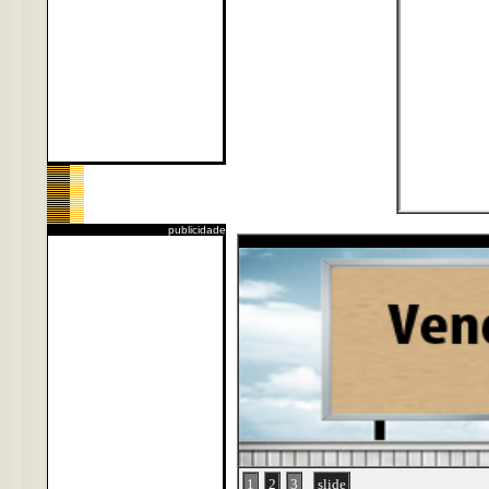
publicidade
1
2
3
slide