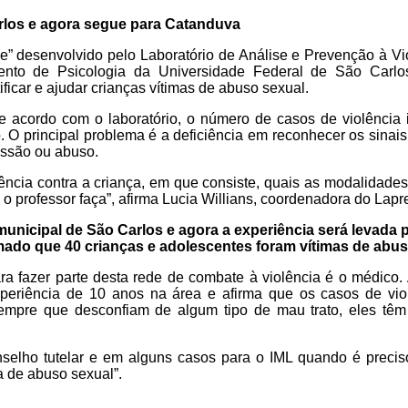
arlos e agora segue para Catanduva
” desenvolvido pelo Laboratório de Análise e Prevenção à Vio
nto de Psicologia da Universidade Federal de São Carlo
ificar e ajudar crianças vítimas de abuso sexual.
 acordo com o laboratório, o número de casos de violência i
. O principal problema é a deficiência em reconhecer os sinai
essão ou abuso.
ência contra a criança, em que consiste, quais as modalidades
e o professor faça”, afirma Lucia Willians, coordenadora do Lapr
e municipal de São Carlos e agora a experiência será levada
mado que 40 crianças e adolescentes foram vítimas de abus
ra fazer parte desta rede de combate à violência é o médico. 
eriência de 10 anos na área e afirma que os casos de viol
empre que desconfiam de algum tipo de mau trato, eles têm
selho tutelar e em alguns casos para o IML quando é precis
a de abuso sexual”.