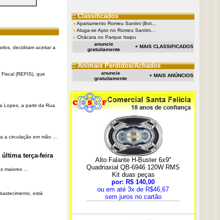
:: Classificados
Apartamento Romeu Santini (Bot...
Aluga-se Apto no Romeu Santini...
Chácara no Parque Itaipu
anuncie
+ MAIS CLASSIFICADOS
rlos, decidiram aceitar a
gratuitamente
:: Animais Perdidos/Achados
anuncie
Fiscal (REFIS), que
+ MAIS ANÚNCIOS
gratuitamente
a Lopes, a partir da Rua
a a circulação em mão ...
última terça-feira
 maiores ...
Abastecimento, está