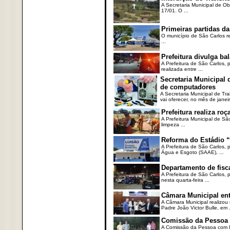
A Secretaria Municipal de Ob
17/01. O ...
Primeiras partidas da
O município de São Carlos re
...
Prefeitura divulga b
A Prefeitura de São Carlos, 
realizada entre ...
Secretaria Municipal
de computadores
A Secretaria Municipal de T
vai oferecer, no mês de janeir
Prefeitura realiza r
A Prefeitura Municipal de Sã
limpeza ...
Reforma do Estádio “
A Prefeitura de São Carlos, 
Água e Esgoto (SAAE), ...
Departamento de fisc
A Prefeitura de São Carlos,
nesta quarta-feira ...
Câmara Municipal ent
A Câmara Municipal realizou 
Padre João Victor Bulle, em .
Comissão da Pessoa c
A Comissão da Pessoa com Defi