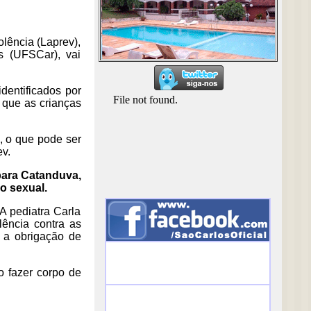
lência (Laprev),
s (UFSCar), vai
dentificados por
s que as crianças
, o que pode ser
ev.
 para Catanduva,
o sexual.
A pediatra Carla
ência contra as
 a obrigação de
o fazer corpo de