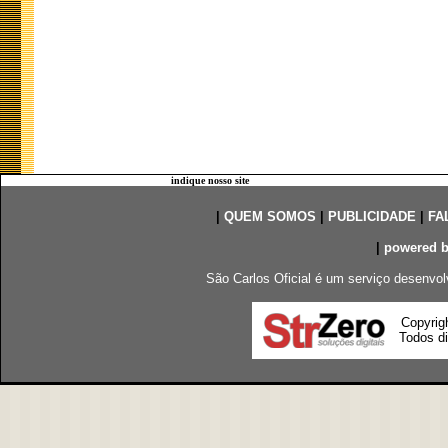
indique nosso site
|
QUEM SOMOS
|
PUBLICIDADE
|
FA
|
powered 
São Carlos Oficial é um serviço desenvol
Copyrig
Todos di