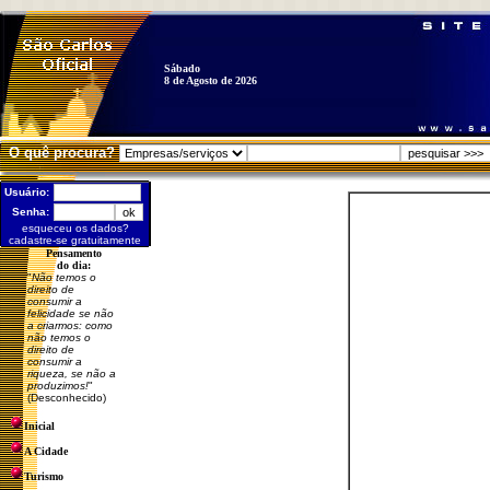
Sábado
8 de Agosto de 2026
O quê procura?
Usuário:
Senha:
esqueceu os dados?
cadastre-se gratuitamente
Pensamento
do dia:
"
Não temos o
direito de
consumir a
felicidade se não
a criarmos: como
não temos o
direito de
consumir a
riqueza, se não a
produzimos!
"
(Desconhecido)
Inicial
A Cidade
Turismo