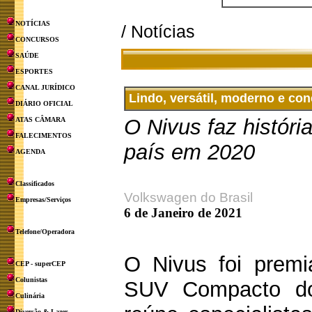
NOTÍCIAS
/ Notícias
CONCURSOS
SAÚDE
ESPORTES
CANAL JURÍDICO
Lindo, versátil, moderno e co
DIÁRIO OFICIAL
O Nivus faz históri
ATAS CÂMARA
FALECIMENTOS
país em 2020
AGENDA
Classificados
Volkswagen do Brasil
Empresas/Serviços
6 de Janeiro de 2021
Telefone/Operadora
O Nivus foi prem
CEP - superCEP
Colunistas
SUV Compacto do
Culinária
Diversão & Lazer