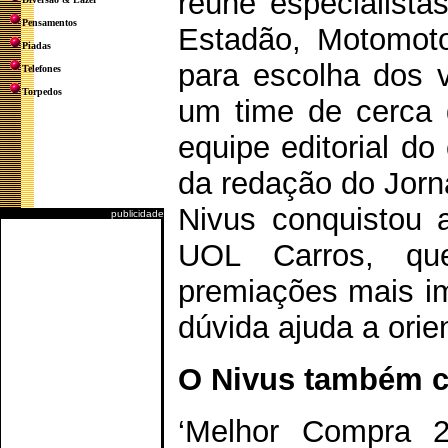
reúne especialista
Pensamentos
Estadão, Motomoto
Piadas
para escolha dos v
Telefones
Torpedos
um time de cerca d
equipe editorial do
da redação do Jorn
Nivus conquistou 
publicidade
UOL Carros, q
premiações mais im
dúvida ajuda a orie
O Nivus também c
‘Melhor Compra 20