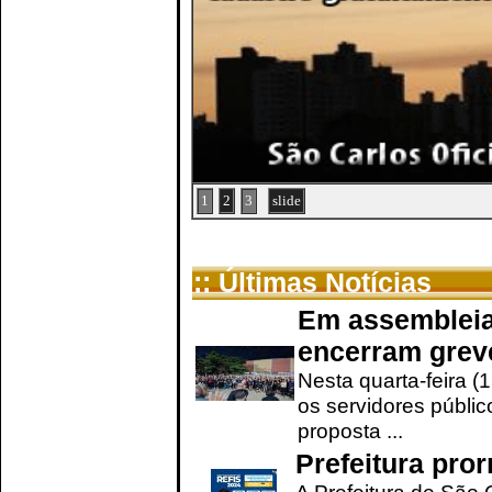
1
2
3
slide
:: Últimas Notícias
Em assembleia
encerram grev
Nesta quarta-feira (
os servidores públic
proposta ...
Prefeitura pro