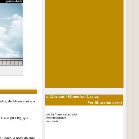
publicidade
::
Cinemas
- Filmes em Cartaz
rlos, decidiram aceitar a
Ver filmes em breve
não há filmes cadastrados
tente novamente
Fiscal (REFIS), que
mais tarde
a Lopes, a partir da Rua