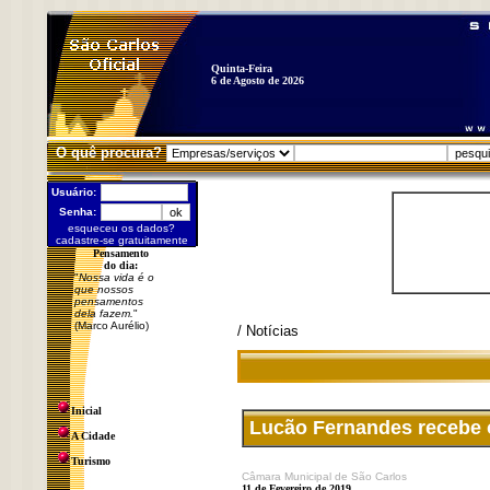
Quinta-Feira
6 de Agosto de 2026
O quê procura?
Usuário:
Senha:
esqueceu os dados?
cadastre-se gratuitamente
Pensamento
do dia:
"
Nossa vida é o
que nossos
pensamentos
dela fazem.
"
(Marco Aurélio)
/ Notícias
Inicial
Lucão Fernandes recebe o
A Cidade
Turismo
Câmara Municipal de São Carlos
11 de Fevereiro de 2019