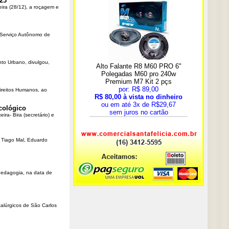
23
eira (28/12), a roçagem e
o Serviço Autônomo de
nto Urbano, divulgou,
Direitos Humanos, ao
cológico
ra- Bira (secretário) e
r Tiago Mal, Eduardo
Pedagogia, na data de
talúrgicos de São Carlos