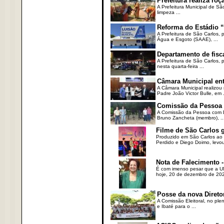
Prefeitura realiza r
A Prefeitura Municipal de Sã
limpeza ...
Reforma do Estádio “
A Prefeitura de São Carlos, 
Água e Esgoto (SAAE), ...
Departamento de fisc
A Prefeitura de São Carlos,
nesta quarta-feira ...
Câmara Municipal ent
A Câmara Municipal realizou 
Padre João Victor Bulle, em .
Comissão da Pessoa c
A Comissão da Pessoa com Defi
Bruno Zancheta (membro), ..
Filme de São Carlos 
Produzido em São Carlos ao l
Perdido e Diego Doimo, levou 
Nota de Falecimento -
É com imenso pesar que a UN
hoje, 20 de dezembro de 2023
Posse da nova Direto
A Comissão Eleitoral, no ple
e Ibaté para o ...