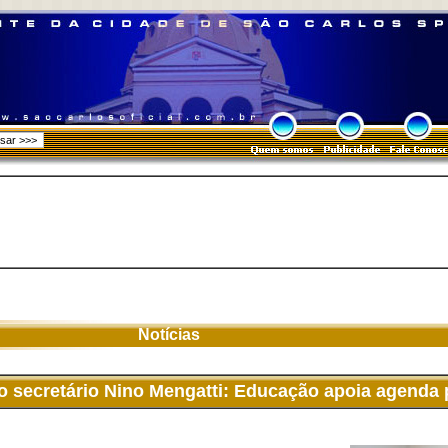
Notícias
 secretário Nino Mengatti: Educação apoia agenda 