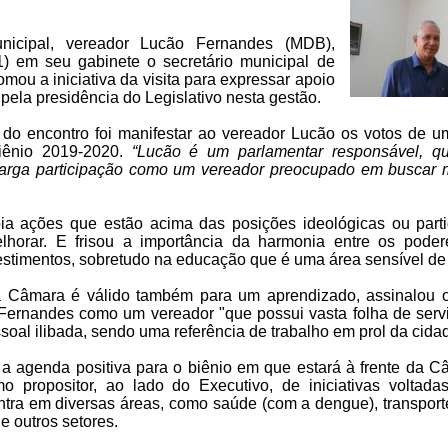
icipal, vereador Lucão Fernandes (MDB),
) em seu gabinete o secretário municipal de
mou a iniciativa da visita para expressar apoio
ela presidência do Legislativo nesta gestão.
o do encontro foi manifestar ao vereador Lucão os votos de 
iênio 2019-2020.
“Lucão é um parlamentar responsável, qu
arga participação como um vereador preocupado em buscar m
oia ações que estão acima das posições ideológicas ou part
horar. E frisou a importância da harmonia entre os podere
estimentos, sobretudo na educação que é uma área sensível de
 Câmara é válido também para um aprendizado, assinalou o 
Fernandes como um vereador "que possui vasta folha de serv
ssoal ilibada, sendo uma referência de trabalho em prol da cida
a agenda positiva para o biênio em que estará à frente da C
mo propositor, ao lado do Executivo, de iniciativas voltada
ntra em diversas áreas, como saúde (com a dengue), transporte
e outros setores.