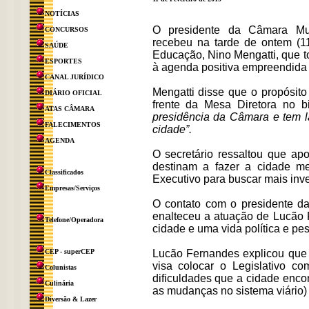
NOTÍCIAS
O presidente da Câmara Mun
CONCURSOS
recebeu na tarde de ontem (11
SAÚDE
Educação, Nino Mengatti, que to
ESPORTES
à agenda positiva empreendida p
CANAL JURÍDICO
Mengatti disse que o propósit
DIÁRIO OFICIAL
frente da Mesa Diretora no b
ATAS CÂMARA
presidência da Câmara e tem l
FALECIMENTOS
cidade”.
AGENDA
O secretário ressaltou que ap
destinam a fazer a cidade mel
Classificados
Executivo para buscar mais inv
Empresas/Serviços
O contato com o presidente da
enalteceu a atuação de Lucão 
Telefone/Operadora
cidade e uma vida política e pe
CEP - superCEP
Lucão Fernandes explicou que 
visa colocar o Legislativo co
Colunistas
dificuldades que a cidade enco
Culinária
as mudanças no sistema viário) 
Diversão & Lazer