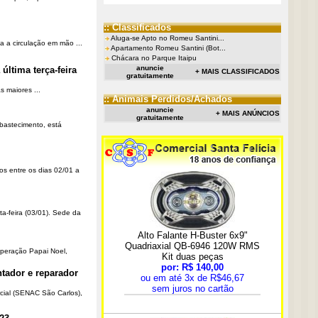
:: Classificados
Aluga-se Apto no Romeu Santini...
a a circulação em mão ...
Apartamento Romeu Santini (Bot...
Chácara no Parque Itaipu
anuncie
última terça-feira
+ MAIS CLASSIFICADOS
gratuitamente
 maiores ...
:: Animais Perdidos/Achados
anuncie
+ MAIS ANÚNCIOS
gratuitamente
Abastecimento, está
os entre os dias 02/01 a
ta-feira (03/01). Sede da
Operação Papai Noel,
tador e reparador
cial (SENAC São Carlos),