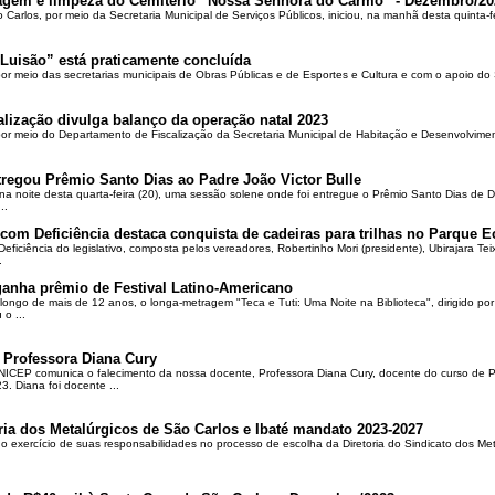
oçagem e limpeza do Cemitério “Nossa Senhora do Carmo” - Dezembro/20
o Carlos, por meio da Secretaria Municipal de Serviços Públicos, iniciou, na manhã desta quinta-f
Luisão” está praticamente concluída
por meio das secretarias municipais de Obras Públicas e de Esportes e Cultura e com o apoio d
alização divulga balanço da operação natal 2023
 por meio do Departamento de Fiscalização da Secretaria Municipal de Habitação e Desenvolvime
regou Prêmio Santo Dias ao Padre João Victor Bulle
na noite desta quarta-feira (20), uma sessão solene onde foi entregue o Prêmio Santo Dias de 
..
om Deficiência destaca conquista de cadeiras para trilhas no Parque E
ciência do legislativo, composta pelos vereadores, Robertinho Mori (presidente), Ubirajara Teixei
.
ganha prêmio de Festival Latino-Americano
ongo de mais de 12 anos, o longa-metragem "Teca e Tuti: Uma Noite na Biblioteca", dirigido po
o ...
 Professora Diana Cury
ICEP comunica o falecimento da nossa docente, Professora Diana Cury, docente do curso de 
. Diana foi docente ...
ria dos Metalúrgicos de São Carlos e Ibaté mandato 2023-2027
no exercício de suas responsabilidades no processo de escolha da Diretoria do Sindicato dos Me