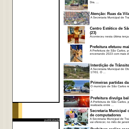
Dra. ...
Atenção: Ruas da Vila
A Secretaria Municipal de Tr
Centro Estético de Sã
(23)
Aconteceu nesta última terça
Prefeitura efetuou ma
A Prefeitura de São Carlos, 
encerrando 2023 com mais de 
Interdição de Trânsito
A Secretaria Municipal de Ob
17/01. O ...
Primeiras partidas da
O município de São Carlos re
...
Prefeitura divulga b
A Prefeitura de São Carlos, 
realizada entre ...
Secretaria Municipal
de computadores
A Secretaria Municipal de T
publicidade
vai oferecer, no mês de janeir