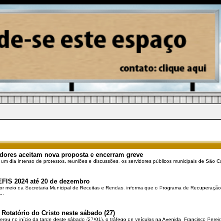
dores aceitam nova proposta e encerram greve
 um dia intenso de protestos, reuniões e discussões, os servidores públicos municipais de São Ca
EFIS 2024 até 20 de dezembro
por meio da Secretaria Municipal de Receitas e Rendas, informa que o Programa de Recuperação 
..
 Rotatório do Cristo neste sábado (27)
berou no início da tarde deste sábado (27/01), o tráfego de veículos na Avenida Francisco Pereir