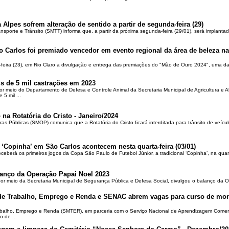
 Alpes sofrem alteração de sentido a partir de segunda-feira (29)
ansporte e Trânsito (SMTT) informa que, a partir da próxima segunda-feira (29/01), será implantad
o Carlos foi premiado vencedor em evento regional da área de beleza na 
-feira (23), em Rio Claro a divulgação e entrega das premiações do "Mão de Ouro 2024", uma das
is de 5 mil castrações em 2023
por meio do Departamento de Defesa e Controle Animal da Secretaria Municipal de Agricultura e 
5 mil ...
 na Rotatória do Cristo - Janeiro/2024
ras Públicas (SMOP) comunica que a Rotatória do Cristo ficará interditada para trânsito de veícul
 ‘Copinha’ em São Carlos acontecem nesta quarta-feira (03/01)
ceberá os primeiros jogos da Copa São Paulo de Futebol Júnior, a tradicional ‘Copinha’, na quar
alanço da Operação Papai Noel 2023
por meio da Secretaria Municipal de Segurança Pública e Defesa Social, divulgou o balanço da 
 de Trabalho, Emprego e Renda e SENAC abrem vagas para curso de mon
rabalho, Emprego e Renda (SMTER), em parceria com o Serviço Nacional de Aprendizagem Comer
o de ...