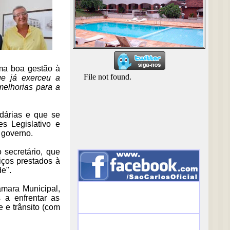
uma boa gestão à
e já exerceu a
elhorias para a
idárias e que se
s Legislativo e
 governo.
secretário, que
iços prestados à
de".
âmara Municipal,
s a enfrentar as
 e trânsito (com