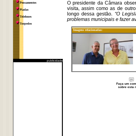
O presidente da Câmara obser
Pensamentos
visita, assim como as de outr
Piadas
longo dessa gestão.
“O Legisla
Telefones
problemas municipais e fazer a
Torpedos
Imagens relacionadas:
publicidade
Faça um com
sobre esta n