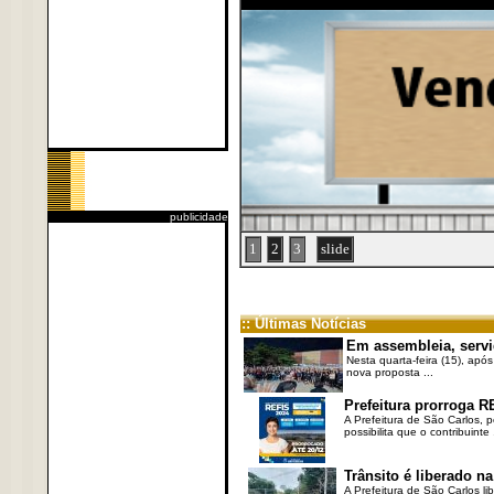
publicidade
1
2
3
slide
:: Últimas Notícias
Em assembleia, servi
Nesta quarta-feira (15), após
nova proposta ...
Prefeitura prorroga R
A Prefeitura de São Carlos, 
possibilita que o contribuinte .
Trânsito é liberado na
A Prefeitura de São Carlos li