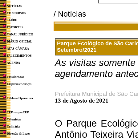
NOTÍCIAS
/ Notícias
CONCURSOS
SAÚDE
ESPORTES
CANAL JURÍDICO
DIÁRIO OFICIAL
Parque Ecológico de São Carlos
ATAS CÂMARA
Setembro/2021
FALECIMENTOS
As visitas somente
AGENDA
agendamento antec
Classificados
Empresas/Serviços
Prefeitura Municipal de São Ca
Telefone/Operadora
13 de Agosto de 2021
CEP - superCEP
Colunistas
O Parque Ecológic
Culinária
Antônio Teixeira V
Diversão & Lazer