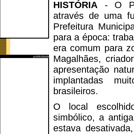
HISTÓRIA
- O Pa
através de uma f
Prefeitura Municip
para a época: traba
era comum para zoo
Magalhães, criador
publicidade
apresentação natur
implantadas mui
brasileiros.
O local escolhi
simbólico, a antig
estava desativada