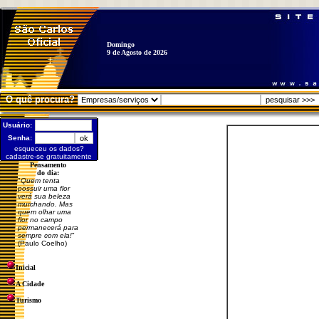
Domingo
9 de Agosto de 2026
O quê procura?
Usuário:
Senha:
esqueceu os dados?
cadastre-se gratuitamente
Pensamento
do dia:
"
Quem tenta
possuir uma flor
verá sua beleza
murchando. Mas
quem olhar uma
flor no campo
permanecerá para
sempre com ela!
"
(Paulo Coelho)
Inicial
A Cidade
Turismo