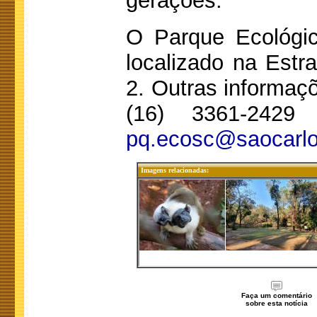
gerações.
O Parque Ecológico
localizado na Estr
2. Outras informaç
(16) 3361-2429
pq.ecosc@saocarlo
Imagens relacionadas:
Faça um comentário
sobre esta notícia