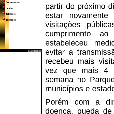
Pensamentos
partir do próximo d
Piadas
estar novamente
Telefones
Torpedos
visitações públ
cumprimento ao
estabeleceu medi
evitar a transmiss
publicidade
recebeu mais visi
vez que mais 4 
semana no Parque 
municípios e estad
Porém com a di
doença, queda de 