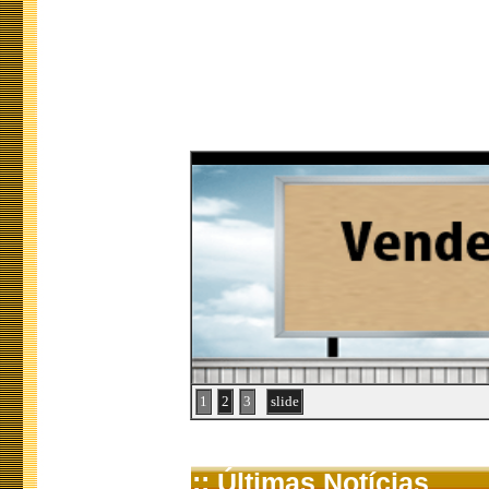
1
2
3
slide
:: Últimas Notícias