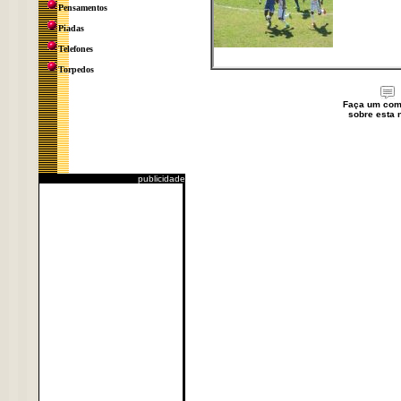
Pensamentos
Piadas
Telefones
Torpedos
Faça um com
sobre esta n
publicidade