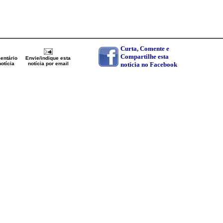
Curta, Comente e
Compartilhe esta
entário
Envie/indique esta
otícia
notícia por email
notícia no Facebook