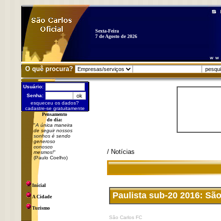
Sexta-Feira
7 de Agosto de 2026
O quê procura?
Usuário:
Senha:
esqueceu os dados?
cadastre-se gratuitamente
Pensamento
do dia:
"
A única maneira
de seguir nossos
sonhos é sendo
generoso
conosco
/ Notícias
mesmos!
"
(Paulo Coelho)
Inicial
Paulista sub-20 2016: Sã
A Cidade
Turismo
São Carlos FC