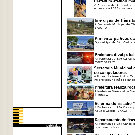
Prefeitura efetuou ma
A Prefeitura de São Carlos, 
encerrando 2023 com mais de 
Interdição de Trânsito
A Secretaria Municipal de Ob
17/01. O ...
Primeiras partidas da
O município de São Carlos re
...
Prefeitura divulga b
A Prefeitura de São Carlos, 
realizada entre ...
Secretaria Municipal
de computadores
A Secretaria Municipal de T
vai oferecer, no mês de janeir
Prefeitura realiza r
A Prefeitura Municipal de Sã
limpeza ...
Reforma do Estádio “
A Prefeitura de São Carlos, 
Água e Esgoto (SAAE), ...
Departamento de fisc
A Prefeitura de São Carlos,
publicidade
nesta quarta-feira ...