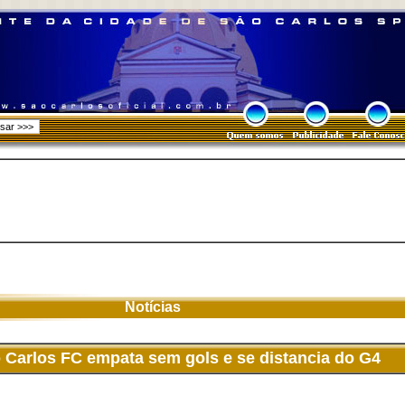
Notícias
o Carlos FC empata sem gols e se distancia do G4