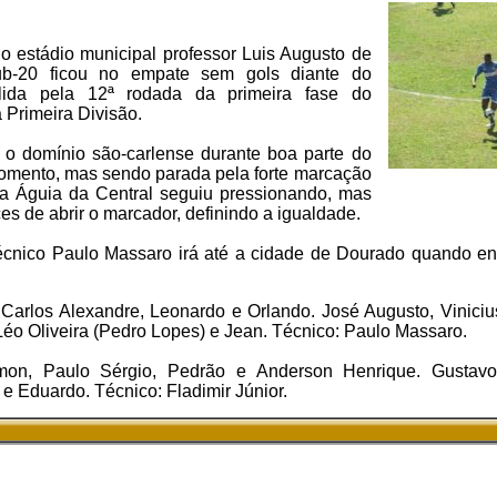
o estádio municipal professor Luis Augusto de
sub-20 ficou no empate sem gols diante do
lida pela 12ª rodada da primeira fase do
Primeira Divisão.
m o domínio são-carlense durante boa parte do
momento, mas sendo parada pela forte marcação
a Águia da Central seguiu pressionando, mas
s de abrir o marcador, definindo a igualdade.
écnico Paulo Massaro irá até a cidade de Dourado quando e
 Carlos Alexandre, Leonardo e Orlando. José Augusto, Vinicius
éo Oliveira (Pedro Lopes) e Jean. Técnico: Paulo Massaro.
n, Paulo Sérgio, Pedrão e Anderson Henrique. Gustavo,
 e Eduardo. Técnico: Fladimir Júnior.