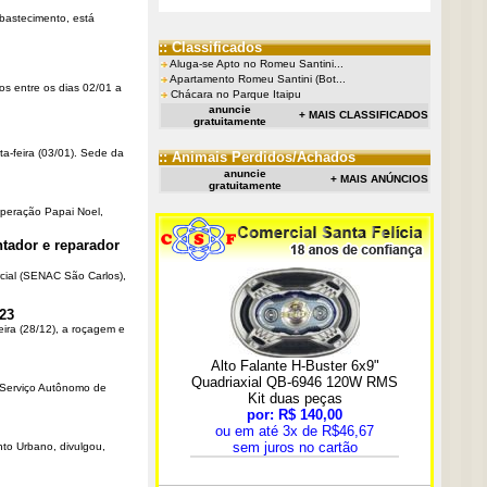
Abastecimento, está
:: Classificados
Aluga-se Apto no Romeu Santini...
Apartamento Romeu Santini (Bot...
os entre os dias 02/01 a
Chácara no Parque Itaipu
anuncie
+ MAIS CLASSIFICADOS
gratuitamente
ta-feira (03/01). Sede da
:: Animais Perdidos/Achados
anuncie
+ MAIS ANÚNCIOS
gratuitamente
Operação Papai Noel,
tador e reparador
cial (SENAC São Carlos),
23
eira (28/12), a roçagem e
o Serviço Autônomo de
nto Urbano, divulgou,