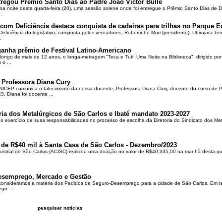
regou Prêmio Santo Dias ao Padre João Victor Bulle
na noite desta quarta-feira (20), uma sessão solene onde foi entregue o Prêmio Santo Dias de 
..
om Deficiência destaca conquista de cadeiras para trilhas no Parque E
ciência do legislativo, composta pelos vereadores, Robertinho Mori (presidente), Ubirajara Teixei
.
ganha prêmio de Festival Latino-Americano
ongo de mais de 12 anos, o longa-metragem "Teca e Tuti: Uma Noite na Biblioteca", dirigido po
o ...
 Professora Diana Cury
ICEP comunica o falecimento da nossa docente, Professora Diana Cury, docente do curso de 
. Diana foi docente ...
ria dos Metalúrgicos de São Carlos e Ibaté mandato 2023-2027
no exercício de suas responsabilidades no processo de escolha da Diretoria do Sindicato dos Me
 de R$40 mil à Santa Casa de São Carlos - Dezembro/2023
ustrial de São Carlos (ACISC) realizou uma doação no valor de R$40.335,00 na manhã desta quin
esemprego, Mercado e Gestão
 consideramos a matéria dos Pedidos de Seguro-Desemprego para a cidade de São Carlos. Em te
go ...
pesquisar notícias