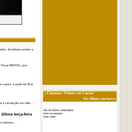
rlos, decidiram aceitar a
Fiscal (REFIS), que
a Lopes, a partir da Rua
::
Cinemas
- Filmes em Cartaz
Ver filmes em breve
a a circulação em mão ...
não há filmes cadastrados
tente novamente
última terça-feira
mais tarde
 maiores ...