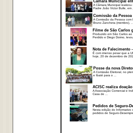
Câmara Municipal ent
A Câmara Municipal realizou 
Padre João Victor Bulle, em .
Comissão da Pessoa c
A Comissão da Pessoa com Defi
Bruno Zancheta (membro), ..
Filme de São Carlos 
Produzido em São Carlos ao l
Perdido e Diego Doimo, levou 
Nota de Falecimento -
É com imenso pesar que a UN
hoje, 20 de dezembro de 2023
Posse da nova Direto
A Comissão Eleitoral, no ple
e Ibaté para o ...
ACISC realiza doação
A Associação Comercial e Ind
Casa de ...
Pedidos de Seguro-D
Nesta edição do Informativo
pedidos de Seguro-Desempre