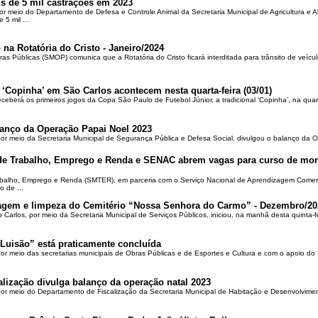
is de 5 mil castrações em 2023
por meio do Departamento de Defesa e Controle Animal da Secretaria Municipal de Agricultura e 
5 mil ...
 na Rotatória do Cristo - Janeiro/2024
ras Públicas (SMOP) comunica que a Rotatória do Cristo ficará interditada para trânsito de veícul
 ‘Copinha’ em São Carlos acontecem nesta quarta-feira (03/01)
ceberá os primeiros jogos da Copa São Paulo de Futebol Júnior, a tradicional ‘Copinha’, na quar
alanço da Operação Papai Noel 2023
por meio da Secretaria Municipal de Segurança Pública e Defesa Social, divulgou o balanço da 
 de Trabalho, Emprego e Renda e SENAC abrem vagas para curso de mon
rabalho, Emprego e Renda (SMTER), em parceria com o Serviço Nacional de Aprendizagem Comer
o de ...
oçagem e limpeza do Cemitério “Nossa Senhora do Carmo” - Dezembro/20
o Carlos, por meio da Secretaria Municipal de Serviços Públicos, iniciou, na manhã desta quinta-f
Luisão” está praticamente concluída
por meio das secretarias municipais de Obras Públicas e de Esportes e Cultura e com o apoio d
alização divulga balanço da operação natal 2023
 por meio do Departamento de Fiscalização da Secretaria Municipal de Habitação e Desenvolvime