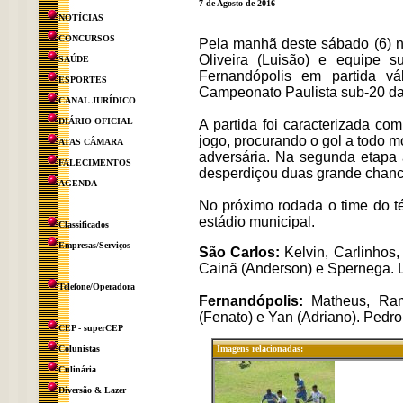
7 de Agosto de 2016
NOTÍCIAS
CONCURSOS
Pela manhã deste sábado (6) n
Oliveira (Luisão) e equipe 
SAÚDE
Fernandópolis em partida vá
ESPORTES
Campeonato Paulista sub-20 da 
CANAL JURÍDICO
DIÁRIO OFICIAL
A partida foi caracterizada co
jogo, procurando o gol a todo 
ATAS CÂMARA
adversária. Na segunda etapa 
FALECIMENTOS
desperdiçou duas grande chance
AGENDA
No próximo rodada o time do t
estádio municipal.
Classificados
Empresas/Serviços
São Carlos:
Kelvin, Carlinhos,
Cainã (Anderson) e Spernega. L
Telefone/Operadora
Fernandópolis:
Matheus, Ramo
(Fenato) e Yan (Adriano). Pedro
CEP - superCEP
Colunistas
Imagens relacionadas:
Culinária
Diversão & Lazer