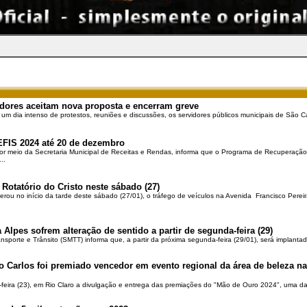
dores aceitam nova proposta e encerram greve
 um dia intenso de protestos, reuniões e discussões, os servidores públicos municipais de São Ca
EFIS 2024 até 20 de dezembro
por meio da Secretaria Municipal de Receitas e Rendas, informa que o Programa de Recuperação 
..
 Rotatório do Cristo neste sábado (27)
berou no início da tarde deste sábado (27/01), o tráfego de veículos na Avenida Francisco Pereir
 Alpes sofrem alteração de sentido a partir de segunda-feira (29)
ansporte e Trânsito (SMTT) informa que, a partir da próxima segunda-feira (29/01), será implantad
o Carlos foi premiado vencedor em evento regional da área de beleza na 
-feira (23), em Rio Claro a divulgação e entrega das premiações do "Mão de Ouro 2024", uma das