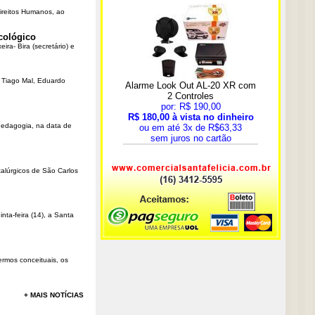
Direitos Humanos, ao
cológico
ra- Bira (secretário) e
r Tiago Mal, Eduardo
Pedagogia, na data de
talúrgicos de São Carlos
ta-feira (14), a Santa
rmos conceituais, os
+ MAIS NOTÍCIAS