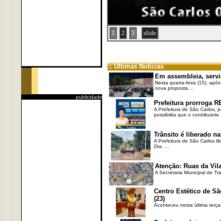
1
2
3
slide
:: Últimas Notícias
Em assembleia, servi
Nesta quarta-feira (15), após
nova proposta ...
publicidade
Prefeitura prorroga R
A Prefeitura de São Carlos, 
possibilita que o contribuinte .
Trânsito é liberado na
A Prefeitura de São Carlos li
Dra. ...
Atenção: Ruas da Vila
A Secretaria Municipal de Tr
Centro Estético de Sã
(23)
Aconteceu nesta última terça