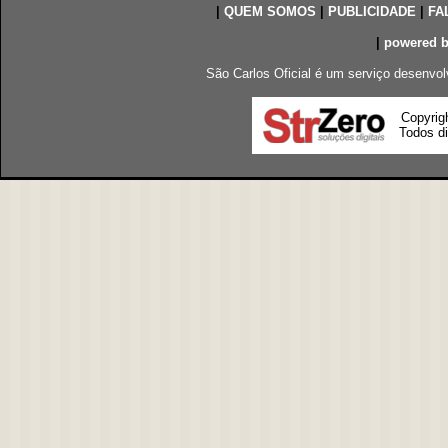
|
QUEM SOMOS
|
PUBLICIDADE
|
FA
|
powered 
São Carlos Oficial é um serviço desenvol
Copyrig
Todos di