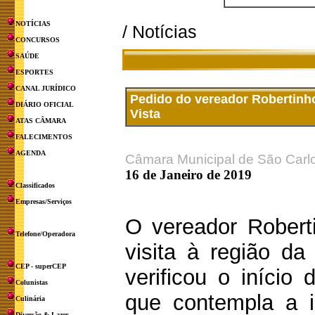
NOTÍCIAS
/ Notícias
CONCURSOS
SAÚDE
ESPORTES
CANAL JURÍDICO
Pedido do vereador Robertinho 
DIÁRIO OFICIAL
Vista
ATAS CÂMARA
FALECIMENTOS
AGENDA
Câmara Municipal de São Carl
16 de Janeiro de 2019
Classificados
Empresas/Serviços
O vereador Robert
Telefone/Operadora
visita à região da
CEP - superCEP
verificou o início
Colunistas
que contempla a i
Culinária
Diversão & Lazer