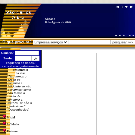
Sábado
8 de Agosto de 2026
O quê procura?
Usuário:
Senha:
esqueceu os dados?
cadastre-se gratuitamente
Pensamento
do dia:
"
Não temos o
direito de
consumir a
felicidade se não
a criarmos: como
não temos o
direito de
consumir a
riqueza, se não a
produzimos!
"
(Desconhecido)
Inicial
A Cidade
Turismo