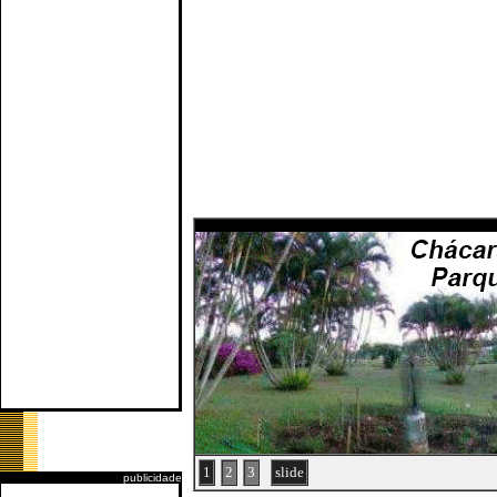
1
2
3
slide
publicidade