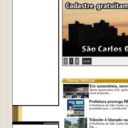
1
2
3
slide
:: Últimas Notícias
Em assembleia, servi
Nesta quarta-feira (15), após
nova proposta ...
Prefeitura prorroga R
A Prefeitura de São Carlos, 
possibilita que o contribuinte .
Trânsito é liberado na
publicidade
A Prefeitura de São Carlos li
Dra. ...