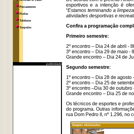
esportivos e a intenção é ofe
Pensamentos
“
Estamos terminando a limpeza 
Piadas
atividades desportivas e recrea
Telefones
Confira a programação comple
Torpedos
Primeiro semestre:
2º encontro – Dia 24 de abril - 
3º encontro – Dia 29 de maio - 8
Grande encontro – Dia 24 de Jun
publicidade
Segundo semestre:
1º encontro – Dia 28 de agosto 
2º encontro – Dia 25 de setembr
3º encontro –Dia 30 de outubro -
Grande encontro – Dia 25 de nov
Os técnicos de esportes e prof
do programa. Outras informaçõe
rua Dom Pedro II, nº 1.296, no c
Imagens relacionadas: