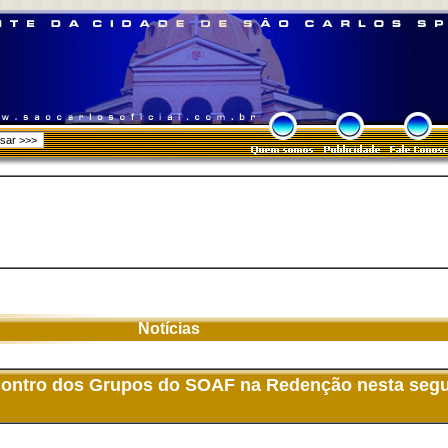
Notícias
ncontro dos Grupos do SOAF na Redenção nesta segu