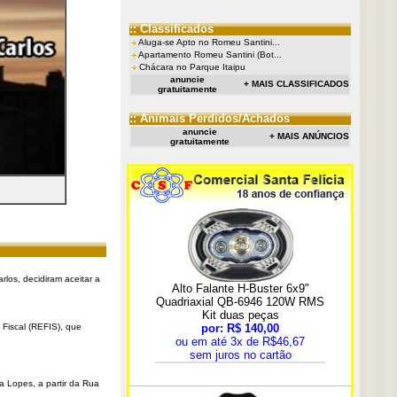
:: Classificados
Aluga-se Apto no Romeu Santini...
Apartamento Romeu Santini (Bot...
Chácara no Parque Itaipu
anuncie
+ MAIS CLASSIFICADOS
gratuitamente
:: Animais Perdidos/Achados
anuncie
+ MAIS ANÚNCIOS
gratuitamente
rlos, decidiram aceitar a
Fiscal (REFIS), que
a Lopes, a partir da Rua