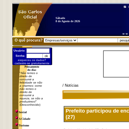
Sábado
8 de Agosto de 2026
O quê procura?
Usuário:
Senha:
esqueceu os dados?
cadastre-se gratuitamente
Pensamento
do dia:
"
Não temos o
direito de
consumir a
felicidade se não
/ Notícias
a criarmos: como
não temos o
direito de
consumir a
riqueza, se não a
produzimos!
"
(Desconhecido)
Prefeito participou de e
Inicial
(27)
A Cidade
Turismo