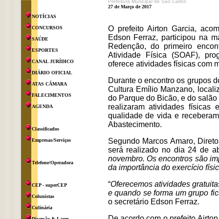
Prefeitura Municipal de São Carlos
27 de Março de 2017
NOTÍCIAS
O prefeito Airton Garcia, aco
CONCURSOS
Edson Ferraz, participou na m
SAÚDE
Redenção, do primeiro encon
ESPORTES
Atividade Física (SOAF), prog
CANAL JURÍDICO
oferece atividades físicas com 
DIÁRIO OFICIAL
Durante o encontro os grupos 
ATAS CÂMARA
Cultura Emílio Manzano, locali
FALECIMENTOS
do Parque do Bicão, e do salão
realizaram atividades físicas
AGENDA
qualidade de vida e receberam 
Abastecimento.
Classificados
Segundo Marcos Amaro, Diretor
Empresas/Serviços
será realizado no dia 24 de ab
novembro. Os encontros são imp
Telefone/Operadora
da importância do exercício fís
“
Oferecemos atividades gratuita
CEP - superCEP
e quando se forma um grupo fica
Colunistas
o secretário Edson Ferraz.
Culinária
De acordo com o prefeito Airton
Diversão & Lazer