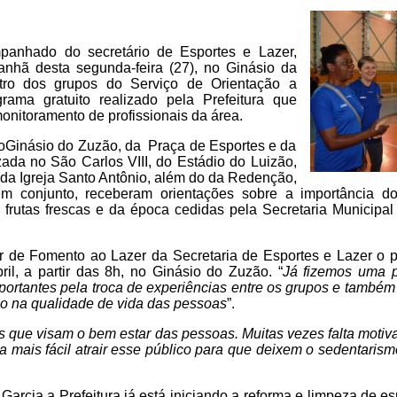
mpanhado do secretário de Esportes e Lazer,
anhã desta segunda-feira (27), no Ginásio da
tro dos grupos do Serviço de Orientação a
rama gratuito realizado pela Prefeitura que
monitoramento de profissionais da área.
doGinásio do Zuzão, da Praça de Esportes e da
zada no São Carlos VIII, do Estádio do Luizão,
 da Igreja Santo Antônio, além do da Redenção,
 em conjunto, receberam orientações sobre a importância d
frutas frescas e da época cedidas pela Secretaria Municipal 
 de Fomento ao Lazer da Secretaria de Esportes e Lazer o 
ril, a partir das 8h, no Ginásio do Zuzão. “
Já fizemos uma 
ortantes pela troca de experiências entre os grupos e também
ico na qualidade de vida das pessoas
”.
s que visam o bem estar das pessoas. Muitas vezes falta motiv
 mais fácil atrair esse público para que deixem o sedentarism
 Garcia a Prefeitura já está iniciando a reforma e limpeza de e