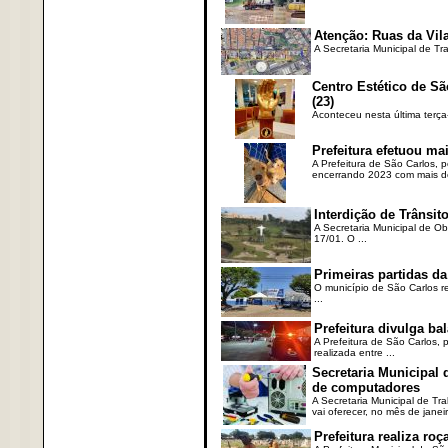
Atenção: Ruas da Vila
A Secretaria Municipal de Tr
Centro Estético de Sã
(23)
Aconteceu nesta última terça
Prefeitura efetuou ma
A Prefeitura de São Carlos, 
encerrando 2023 com mais de 
Interdição de Trânsito
A Secretaria Municipal de Ob
17/01. O ...
Primeiras partidas da
O município de São Carlos re
...
Prefeitura divulga b
A Prefeitura de São Carlos, 
realizada entre ...
Secretaria Municipal
de computadores
A Secretaria Municipal de T
vai oferecer, no mês de janeir
Prefeitura realiza r