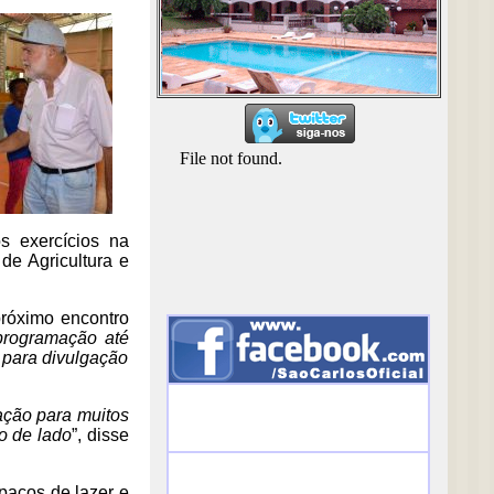
os exercícios na
de Agricultura e
próximo encontro
programação até
 para divulgação
ação para muitos
o de lado
”, disse
spaços de lazer e