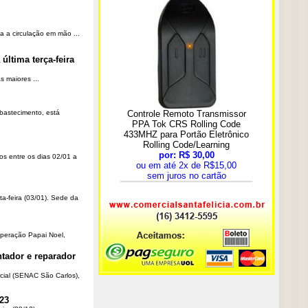
a a circulação em mão ...
última terça-feira
 maiores ...
Abastecimento, está
os entre os dias 02/01 a
ta-feira (03/01). Sede da
Operação Papai Noel,
tador e reparador
cial (SENAC São Carlos),
23