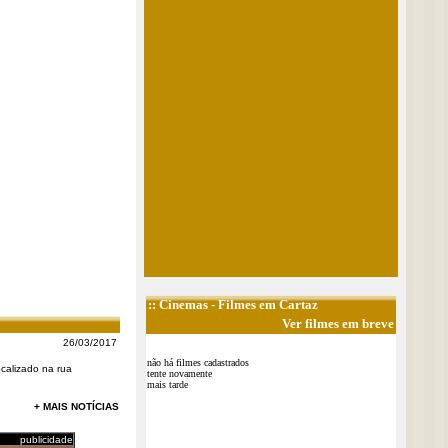
::
Cinemas
- Filmes em Cartaz
Ver filmes em breve
26/03/2017
não há filmes cadastrados
ocalizado na rua
tente novamente
mais tarde
+ MAIS NOTÍCIAS
publicidade