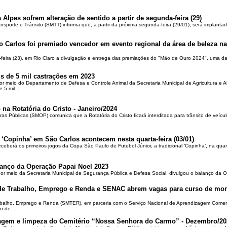
 Alpes sofrem alteração de sentido a partir de segunda-feira (29)
ansporte e Trânsito (SMTT) informa que, a partir da próxima segunda-feira (29/01), será implantad
o Carlos foi premiado vencedor em evento regional da área de beleza na 
-feira (23), em Rio Claro a divulgação e entrega das premiações do "Mão de Ouro 2024", uma das
is de 5 mil castrações em 2023
por meio do Departamento de Defesa e Controle Animal da Secretaria Municipal de Agricultura e 
5 mil ...
 na Rotatória do Cristo - Janeiro/2024
ras Públicas (SMOP) comunica que a Rotatória do Cristo ficará interditada para trânsito de veícul
 ‘Copinha’ em São Carlos acontecem nesta quarta-feira (03/01)
ceberá os primeiros jogos da Copa São Paulo de Futebol Júnior, a tradicional ‘Copinha’, na quar
alanço da Operação Papai Noel 2023
por meio da Secretaria Municipal de Segurança Pública e Defesa Social, divulgou o balanço da 
 de Trabalho, Emprego e Renda e SENAC abrem vagas para curso de mon
rabalho, Emprego e Renda (SMTER), em parceria com o Serviço Nacional de Aprendizagem Comer
o de ...
oçagem e limpeza do Cemitério “Nossa Senhora do Carmo” - Dezembro/20