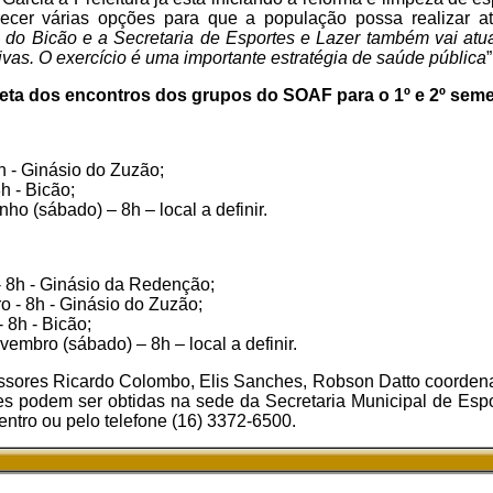
recer várias opções para que a população possa realizar ati
do Bicão e a Secretaria de Esportes e Lazer também vai atua
tivas. O exercício é uma importante estratégia de saúde pública
”
ta dos encontros dos grupos do SOAF para o 1º e 2º seme
8h - Ginásio do Zuzão;
h - Bicão;
ho (sábado) – 8h – local a definir.
- 8h - Ginásio da Redenção;
o - 8h - Ginásio do Zuzão;
 8h - Bicão;
embro (sábado) – 8h – local a definir.
essores Ricardo Colombo, Elis Sanches, Robson Datto coorden
s podem ser obtidas na sede da Secretaria Municipal de Espo
entro ou pelo telefone (16) 3372-6500.