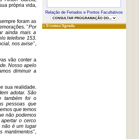
ua própria vida,
Relação de Feriados e Pontos Facultativos
 sempre foram as
::
Eventos/Agenda
memorações. "
Por
ar ainda mais a
lo telefone 153.
cial, nos avise
",
vas vão conter a
ade. Nosso apelo
amos diminuir a
se sua realidade.
dem adotar. São
e também foi o
 as pessoas que
abemos que temos
 que não podemos
 apertar o cerco
 não é um lugar
os mantimentos
",