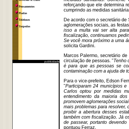
reforçando que ele determina re
Pensamentos
cumprindo as medidas sanitária
Piadas
De acordo com o secretário de
Telefones
aglomerações sociais, as festa
Torpedos
isso a multa vai ser alta par
fiscalização, continuamos ped
Se você mora próximo a uma áre
solicita Gardini.
Marcos Palermo, secretário de 
circulação de pessoas. "
Tenho c
publicidade
é para que as pessoas se co
contaminação com a ajuda de t
Para o vice-prefeito, Edson Fer
"
Participaram 24 municípios e
Carlos optou por medidas ma
entendimento da maioria dos 
promovem aglomerações sociais 
mais problemas para resolver, 
proibir a abertura desses est
também com fiscalização. Já o
de passear, portanto devendo
pontuou Ferraz.