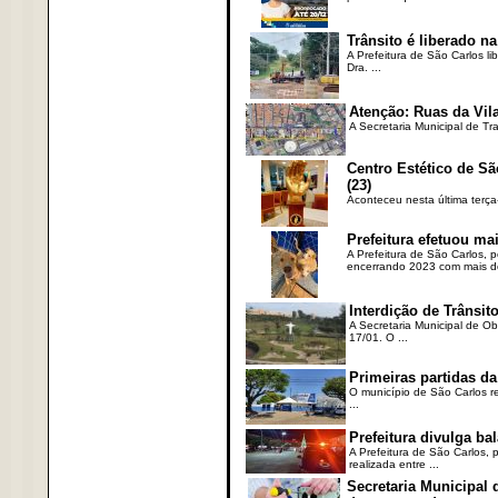
Trânsito é liberado na
A Prefeitura de São Carlos li
Dra. ...
Atenção: Ruas da Vila
A Secretaria Municipal de Tr
Centro Estético de Sã
(23)
Aconteceu nesta última terça
Prefeitura efetuou ma
A Prefeitura de São Carlos, 
encerrando 2023 com mais de 
Interdição de Trânsito
A Secretaria Municipal de Ob
17/01. O ...
Primeiras partidas da
O município de São Carlos re
...
Prefeitura divulga b
A Prefeitura de São Carlos, 
realizada entre ...
Secretaria Municipal