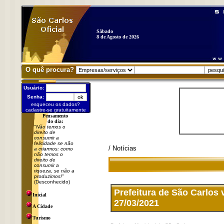
Sábado
8 de Agosto de 2026
O quê procura?
Usuário:
Senha:
esqueceu os dados?
cadastre-se gratuitamente
Pensamento
do dia:
"
Não temos o
direito de
consumir a
felicidade se não
/ Notícias
a criarmos: como
não temos o
direito de
consumir a
riqueza, se não a
produzimos!
"
(Desconhecido)
Prefeitura de São Carlos
Inicial
27/03/2021
A Cidade
Turismo