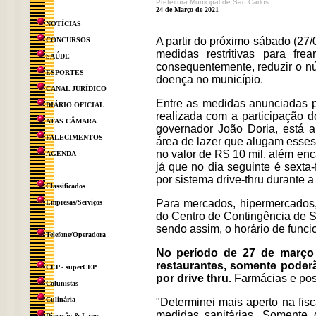
Prefeitura Municipal de São Carlos
24 de Março de 2021
NOTÍCIAS
A partir do próximo sábado (27/
CONCURSOS
medidas restritivas para fr
SAÚDE
consequentemente, reduzir o n
ESPORTES
doença no município.
CANAL JURÍDICO
Entre as medidas anunciadas pel
DIÁRIO OFICIAL
realizada com a participação d
ATAS CÂMARA
governador João Doria, está a
FALECIMENTOS
área de lazer que alugam esses
no valor de R$ 10 mil, além enca
AGENDA
já que no dia seguinte é sexta-
por sistema drive-thru durante 
Classificados
Para mercados, hipermercados,
Empresas/Serviços
do Centro de Contingência de 
sendo assim, o horário de funci
Telefone/Operadora
No período de 27 de março a
restaurantes, somente poderã
CEP - superCEP
por drive thru.
Farmácias e post
Colunistas
Culinária
"Determinei mais aperto na fi
medidas sanitárias. Somente d
Diversão & Lazer