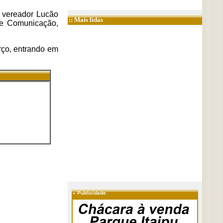
 vereador Lucão
:: Mais lidas
de Comunicação,
rço, entrando em
»
Publicidade