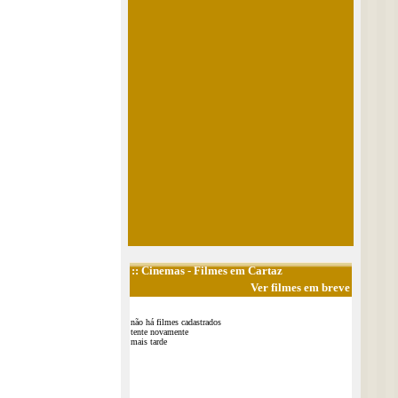
::
Cinemas
- Filmes em Cartaz
Ver filmes em breve
não há filmes cadastrados
tente novamente
mais tarde