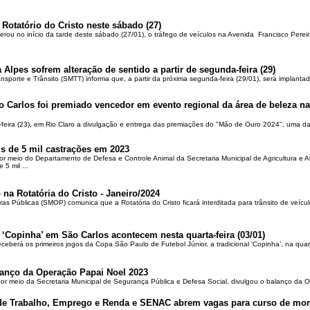
 Rotatório do Cristo neste sábado (27)
berou no início da tarde deste sábado (27/01), o tráfego de veículos na Avenida Francisco Pereir
 Alpes sofrem alteração de sentido a partir de segunda-feira (29)
ansporte e Trânsito (SMTT) informa que, a partir da próxima segunda-feira (29/01), será implantad
o Carlos foi premiado vencedor em evento regional da área de beleza na 
-feira (23), em Rio Claro a divulgação e entrega das premiações do "Mão de Ouro 2024", uma das
is de 5 mil castrações em 2023
por meio do Departamento de Defesa e Controle Animal da Secretaria Municipal de Agricultura e 
5 mil ...
 na Rotatória do Cristo - Janeiro/2024
ras Públicas (SMOP) comunica que a Rotatória do Cristo ficará interditada para trânsito de veícul
 ‘Copinha’ em São Carlos acontecem nesta quarta-feira (03/01)
ceberá os primeiros jogos da Copa São Paulo de Futebol Júnior, a tradicional ‘Copinha’, na quar
alanço da Operação Papai Noel 2023
por meio da Secretaria Municipal de Segurança Pública e Defesa Social, divulgou o balanço da 
 de Trabalho, Emprego e Renda e SENAC abrem vagas para curso de mon