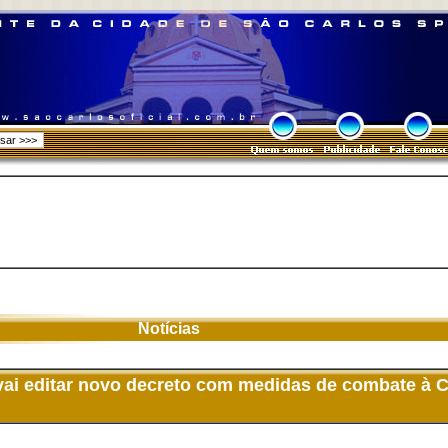
Notícias
 vai editar novo decreto com medidas de combate à 