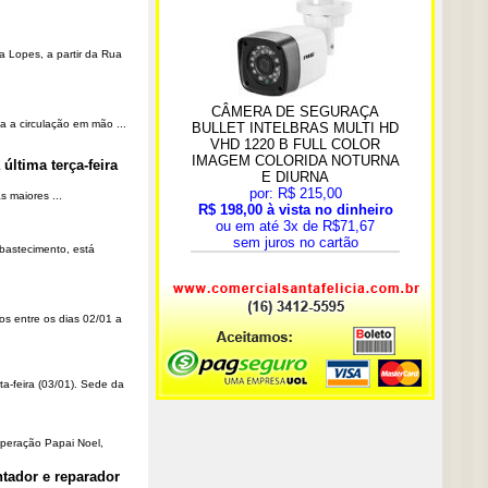
a Lopes, a partir da Rua
a a circulação em mão ...
última terça-feira
 maiores ...
Abastecimento, está
os entre os dias 02/01 a
ta-feira (03/01). Sede da
Operação Papai Noel,
tador e reparador