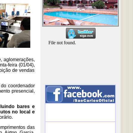
e, aglomerações,
ta-feira (01/04),
oibição de vendas
e do coordenador
ento presencial,
luindo bares e
utos no local e
rário.
cumprimentos das
o Airton Garcia,