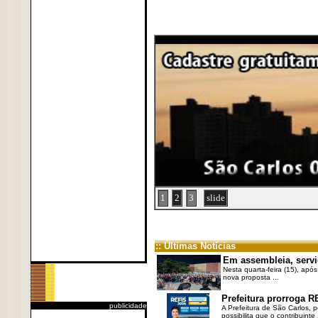
1
2
3
slide
:: Últimas Notícias
Em assembleia, servi
Nesta quarta-feira (15), após
nova proposta ...
Prefeitura prorroga R
publicidade
A Prefeitura de São Carlos, 
possibilita que o contribuinte .