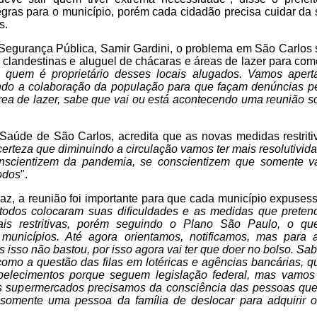
gras para o município, porém cada cidadão precisa cuidar da s
s.
 Segurança Pública, Samir Gardini, o problema em São Carlos
s clandestinas e aluguel de chácaras e áreas de lazer para co
a quem é proprietário desses locais alugados. Vamos apert
indo a colaboração da população para que façam denúncias pe
a de lazer, sabe que vai ou está acontecendo uma reunião so
Saúde de São Carlos, acredita que as novas medidas restriti
erteza que diminuindo a circulação vamos ter mais resolutivid
nscientizem da pandemia, se conscientizem que somente v
odos
".
raz, a reunião foi importante para que cada município expuses
 todos colocaram suas dificuldades e as medidas que preten
is restritivas, porém seguindo o Plano São Paulo, o qu
municípios. Até agora orientamos, notificamos, mas para
isso não bastou, por isso agora vai ter que doer no bolso. S
como a questão das filas em lotéricas e agências bancárias,
abelecimentos porque seguem legislação federal, mas vamos
s supermercados precisamos da consciência das pessoas que
 somente uma pessoa da família de deslocar para adquirir 