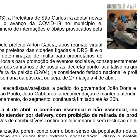
03), a Prefeitura de São Carlos irá adotar novas
ear o avanço da COVID-19 no município e,
úmero de internações e óbitos provocados pela
o prefeito Airton Garcia, após reunião virtual
os prefeitos das cidades ligadas a DRS III e o
 determinação de multa para proprietários de
 locais para promoção de eventos sociais e, consequentement
rgos sanitários e de posturas; decretar ponto facultativo na quin
feira da paixão (02/04), já considerado feriado nacional e pr
a semana da páscoa, ou seja, de 27 março a 4 de abril.
 atacadistas/varejistas, a pedido do governador João Doria 
São Paulo, João Gabbardo, a recomendação é manter o atendim
onamento, do segmento, continuará limitado até às 20h.
 4 de abril, o comércio essencial e não essencial, inc
o atender por delivery, com proibição de retirada de prod
os de combustíveis continuam funcionando sem restrição de ho
scalização, porém conto com o bom senso da população nos 
eve sair quem tiver extrema necessidade", disse o prefeit