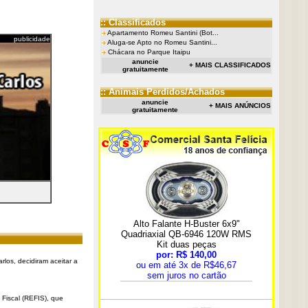
:: Classificados
Apartamento Romeu Santini (Bot...
publicidade
Aluga-se Apto no Romeu Santini...
Chácara no Parque Itaipu
anuncie
+ MAIS CLASSIFICADOS
gratuitamente
:: Animais Perdidos/Achados
anuncie
+ MAIS ANÚNCIOS
gratuitamente
rlos, decidiram aceitar a
Fiscal (REFIS), que