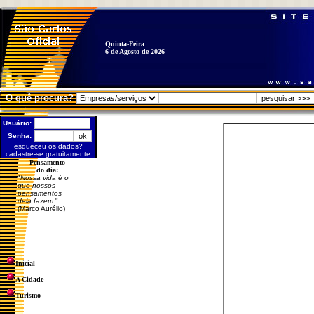
Quinta-Feira
6 de Agosto de 2026
O quê procura?
Usuário:
Senha:
esqueceu os dados?
cadastre-se gratuitamente
Pensamento
do dia:
"
Nossa vida é o
que nossos
pensamentos
dela fazem.
"
(Marco Aurélio)
Inicial
A Cidade
Turismo