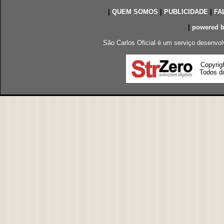
|
QUEM SOMOS
|
PUBLICIDADE
|
FA
|
powered 
São Carlos Oficial é um serviço desenvol
Copyrig
Todos di