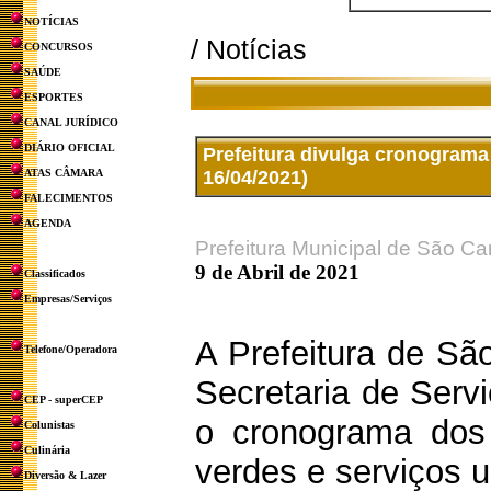
NOTÍCIAS
/ Notícias
CONCURSOS
SAÚDE
ESPORTES
CANAL JURÍDICO
DIÁRIO OFICIAL
Prefeitura divulga cronograma
ATAS CÂMARA
16/04/2021)
FALECIMENTOS
AGENDA
Prefeitura Municipal de São Ca
9 de Abril de 2021
Classificados
Empresas/Serviços
A Prefeitura de Sã
Telefone/Operadora
Secretaria de Servi
CEP - superCEP
o cronograma dos
Colunistas
Culinária
verdes e serviços 
Diversão & Lazer