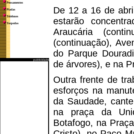
Pensamentos
De 12 a 16 de abri
Piadas
Telefones
estarão concentr
Torpedos
Araucária (conti
(continuação), Ave
do Parque Douradi
publicidade
de árvores), e na P
Outra frente de tr
esforços na manute
da Saudade, cantei
na praça da Un
Botafogo, na Praça
Cristo), no Paço M