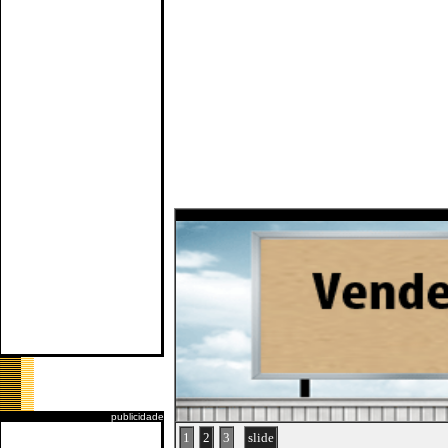
publicidade
1
2
3
slide