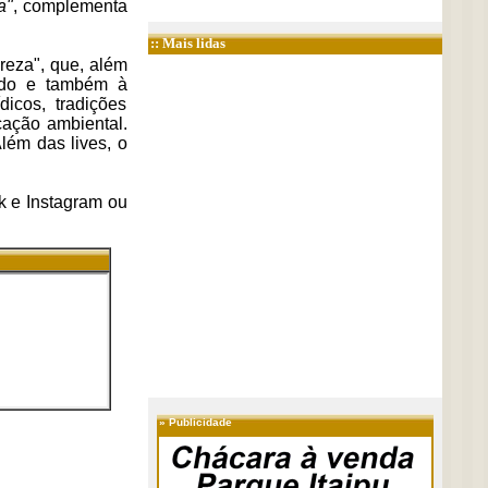
a"
, complementa
:: Mais lidas
reza", que, além
rado e também à
icos, tradições
cação ambiental.
lém das lives, o
k e Instagram ou
»
Publicidade