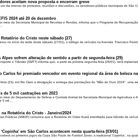
dores aceitam nova proposta e encerram greve
 um dia intenso de protestos, reuniões e discussões, os servidores públicos municipais de São Ca
EFIS 2024 até 20 de dezembro
por meio da Secretaria Municipal de Receitas e Rendas, informa que o Programa de Recuperação 
..
 Rotatório do Cristo neste sábado (27)
berou no início da tarde deste sábado (27/01), o tráfego de veículos na Avenida Francisco Pereir
 Alpes sofrem alteração de sentido a partir de segunda-feira (29)
ansporte e Trânsito (SMTT) informa que, a partir da próxima segunda-feira (29/01), será implantad
o Carlos foi premiado vencedor em evento regional da área de beleza na 
-feira (23), em Rio Claro a divulgação e entrega das premiações do "Mão de Ouro 2024", uma das
is de 5 mil castrações em 2023
por meio do Departamento de Defesa e Controle Animal da Secretaria Municipal de Agricultura e 
5 mil ...
 na Rotatória do Cristo - Janeiro/2024
ras Públicas (SMOP) comunica que a Rotatória do Cristo ficará interditada para trânsito de veícul
 ‘Copinha’ em São Carlos acontecem nesta quarta-feira (03/01)
ceberá os primeiros jogos da Copa São Paulo de Futebol Júnior, a tradicional ‘Copinha’, na quar