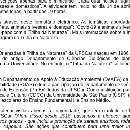
scrições abertas para o minicurso "Cada qual no seu lugar
stres e domésticos". A atividade tem início no dia 14 de abri
as-feiras, a partir das 19 horas.
s através deste formulário eletrônico. As temáticas aborda
"Pets, animais silvestres e doenças"; "Covid-19 e animais silve
te-papo com a 'Trilha da Natureza'". Mais informações sobre a i
agram do Trilha da Natureza.
 Orientadas à Trilha da Natureza" da UFSCar nasceu em 1986, a
do antigo Departamento de Ciências Biológicas de plane
do da Universidade. No entanto, o "Trilha da Natureza" só foi
o Departamento de Apoio à Educação Ambiental (DeAEA) da S
bilidade (SGAS) e tem a participação do Departamento de Ciê
 de Extensão (ProEx), todos da UFSCar. Como instituição par
fica e Cultural (CDCC) da Universidade de São Paulo (USP), 
s escolares do Ensino Fundamental II e Ensino Médio.
fertar visitas abertas à comunidade, que têm o intuito de
FSCar.
"Além disso, desde 2018, passamos a oferecer alg
tros grupos - que inclui a promoção de saraus artísticos, rod
 e capoeira. São ações que contribuem para uma maior in