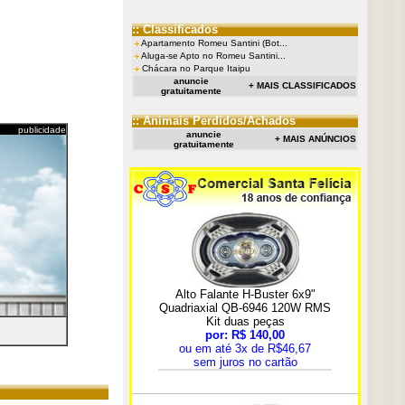
:: Classificados
Apartamento Romeu Santini (Bot...
Aluga-se Apto no Romeu Santini...
Chácara no Parque Itaipu
anuncie
+ MAIS CLASSIFICADOS
gratuitamente
:: Animais Perdidos/Achados
publicidade
anuncie
+ MAIS ANÚNCIOS
gratuitamente