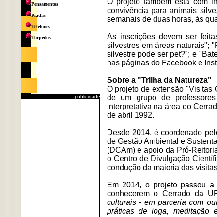
O projeto também está com in
Pensamentos
convivência para animais silve
Piadas
semanais de duas horas, às quart
Telefones
As inscrições devem ser feita
Torpedos
silvestres em áreas naturais"; 
silvestre pode ser pet?"; e "Ba
nas páginas do Facebook e Inst
Sobre a "Trilha da Natureza"
O projeto de extensão "Visitas
de um grupo de professores 
publicidade
interpretativa na área do Cerra
de abril 1992.
Desde 2014, é coordenado pel
de Gestão Ambiental e Sustenta
(DCAm) e apoio da Pró-Reitoria
o Centro de Divulgação Cientí
condução da maioria das visita
Em 2014, o projeto passou a o
conhecerem o Cerrado da U
culturais - em parceria com ou
práticas de ioga, meditação