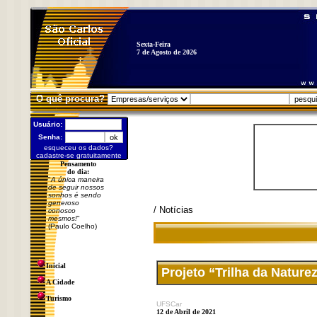
Sexta-Feira
7 de Agosto de 2026
O quê procura?
Usuário:
Senha:
esqueceu os dados?
cadastre-se gratuitamente
Pensamento
do dia:
"
A única maneira
de seguir nossos
sonhos é sendo
generoso
/ Notícias
conosco
mesmos!
"
(Paulo Coelho)
Inicial
Projeto “Trilha da Nature
A Cidade
Turismo
UFSCar
12 de Abril de 2021