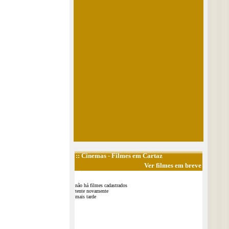
::
Cinemas
- Filmes em Cartaz
Ver filmes em breve
não há filmes cadastrados
tente novamente
mais tarde