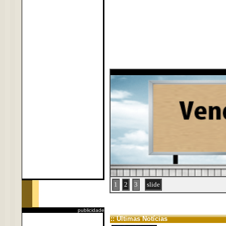
1
2
3
slide
publicidade
:: Últimas Notícias