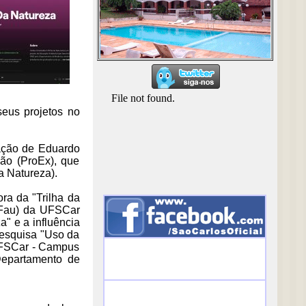
eus projetos no
nação de Eduardo
são (ProEx), que
a Natureza).
ra da "Trilha da
Fau) da UFSCar
a" e a influência
pesquisa "Uso da
UFSCar - Campus
Departamento de