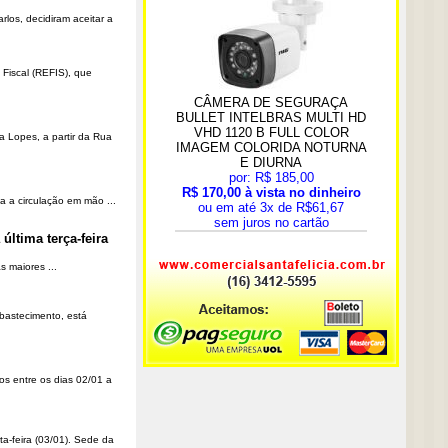
rlos, decidiram aceitar a
Fiscal (REFIS), que
a Lopes, a partir da Rua
a a circulação em mão ...
última terça-feira
 maiores ...
Abastecimento, está
os entre os dias 02/01 a
ta-feira (03/01). Sede da