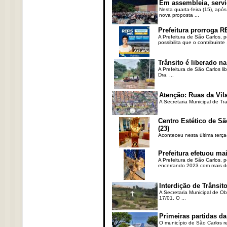
Em assembleia, servi
Nesta quarta-feira (15), após
nova proposta ...
Prefeitura prorroga R
A Prefeitura de São Carlos, 
possibilita que o contribuinte .
Trânsito é liberado na
A Prefeitura de São Carlos li
Dra. ...
Atenção: Ruas da Vila
A Secretaria Municipal de Tr
Centro Estético de Sã
(23)
Aconteceu nesta última terça
Prefeitura efetuou ma
A Prefeitura de São Carlos, 
encerrando 2023 com mais de 
Interdição de Trânsito
A Secretaria Municipal de Ob
17/01. O ...
Primeiras partidas da
O município de São Carlos re