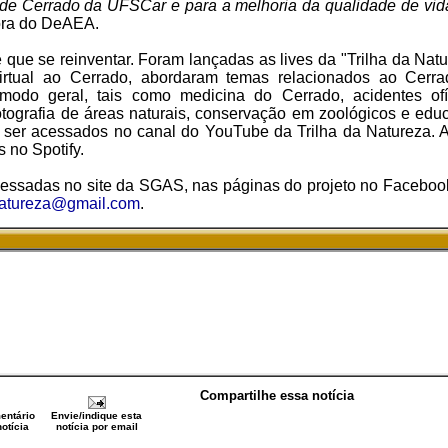
e Cerrado da UFSCar e para a melhoria da qualidade de vid
ora do DeAEA.
que se reinventar. Foram lançadas as lives da "Trilha da Natu
virtual ao Cerrado, abordaram temas relacionados ao Cer
odo geral, tais como medicina do Cerrado, acidentes ofíd
fotografia de áreas naturais, conservação em zoológicos e edu
er acessados no canal do YouTube da Trilha da Natureza. A
 no Spotify.
essadas no site da SGAS, nas páginas do projeto no Faceboo
natureza@gmail.com
.
Compartilhe essa notícia
entário
Envie/indique esta
otícia
notícia por email