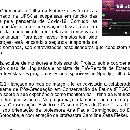
 Orientadas à Trilha da Natureza" está com as
Cerrado na UFSCar suspensas em função das
as pela pandemia de Covid-19. Contudo, as
 importância da conservação dessa área em
ção da comunidade em relação conservação
continuam. Para isso, novos formatos têm sido
o projeto está lançando a segunda temporada de
s semanas, são entrevistados pesquisadores que conduzem s
ar.
la equipe de monitores e bolsistas do Projeto, sob a coorde
 do curso de Linguística e bolsista da Pró-Reitoria de Exten
ntrevistas. Os programas estão disponíveis no Spotify (Trilha d
21 - lançado no mês de março -, foi entrevistada a colaborado
ograma de Pós-Graduação em Conservação da Fauna (PPGC
ala sobre a sua experiência como monitora da "Trilha da Naturez
colhas profissionais. No programa, ela também aborda a sua 
ara Conservação: Estudo de Caso do Cerrado Onde Fica a 
a sob orientação da professora Ana Paula Carmignotto, do 
orocaba, e coorientação da professora Carolline Zatta Fieker.