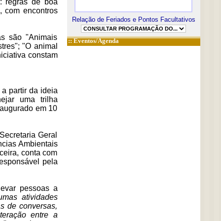
: regras de boa
l, com encontros
Relação de Feriados e Pontos Facultativos
das são "Animais
::
Eventos/Agenda
stres"; "O animal
niciativa constam
 partir da ideia
jar uma trilha
 inaugurado em 10
ecretaria Geral
ncias Ambientais
ceira, conta com
responsável pela
 levar pessoas a
umas atividades
as de conversas,
teração entre a