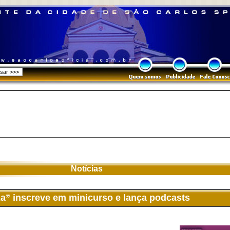
Notícias
za” inscreve em minicurso e lança podcasts