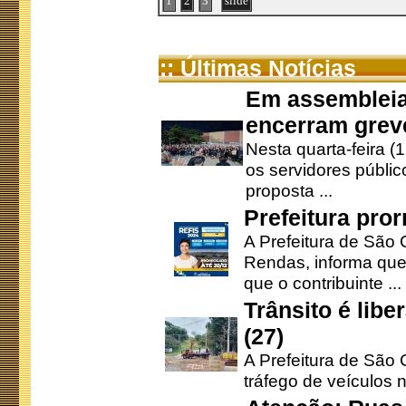
1
2
3
slide
:: Últimas Notícias
Em assembleia
encerram grev
Nesta quarta-feira (
os servidores públic
proposta ...
Prefeitura pro
A Prefeitura de São 
Rendas, informa que
que o contribuinte ...
Trânsito é lib
(27)
A Prefeitura de São C
tráfego de veículos 