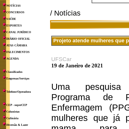
NOTÍCIAS
/ Notícias
CONCURSOS
SAÚDE
ESPORTES
CANAL JURÍDICO
DIÁRIO OFICIAL
Projeto atende mulheres que 
ATAS CÂMARA
FALECIMENTOS
UFSCar
AGENDA
19 de Janeiro de 2021
Classificados
Empresas/Serviços
Uma pesquisa 
Telefone/Operadora
Programa de P
Enfermagem (PPG
CEP - superCEP
Colunistas
mulheres que já p
Culinária
Diversão & Lazer
mama para p