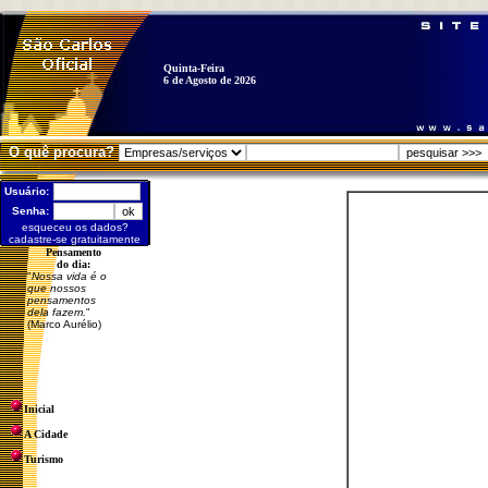
Quinta-Feira
6 de Agosto de 2026
O quê procura?
Usuário:
Senha:
esqueceu os dados?
cadastre-se gratuitamente
Pensamento
do dia:
"
Nossa vida é o
que nossos
pensamentos
dela fazem.
"
(Marco Aurélio)
Inicial
A Cidade
Turismo