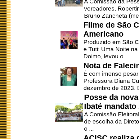
A Comissão da Pesso
vereadores, Robertinh
Bruno Zancheta (mem
Filme de São C
Americano
Produzido em São Ca
e Tuti: Uma Noite na
Doimo, levou o ...
Nota de Faleci
É com imenso pesar
Professora Diana Cu
dezembro de 2023. Di
Posse da nova 
Ibaté mandato
A Comissão Eleitora
de escolha da Direto
o ...
ACISC realiza 