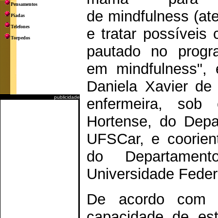
Pensamentos
de mindfulness (ate
Piadas
Telefones
e tratar possíveis
Torpedos
pautado no prog
em mindfulness", 
Daniela Xavier de
publicidade
enfermeira, sob o
Hortense, do Dep
UFSCar, e coorien
do Departamen
Universidade Feder
De acordo com S
capacidade de es