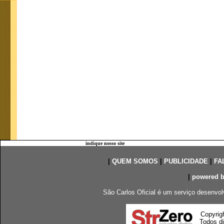
indique nosso site
|
QUEM SOMOS
|
PUBLICIDADE
|
FA
|
powered 
São Carlos Oficial é um serviço desenvol
Copyrig
Todos di