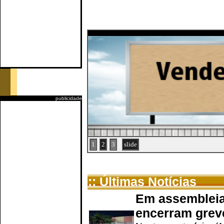
publicidade
1
2
3
slide
:: Últimas Notícias
Em assembleia
encerram grev