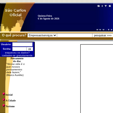
Quinta-Feira
6 de Agosto de 2026
O quê procura?
Usuário:
Senha:
esqueceu os dados?
cadastre-se gratuitamente
Pensamento
do dia:
"
Nossa vida é o
que nossos
pensamentos
dela fazem.
"
(Marco Aurélio)
Inicial
A Cidade
Turismo