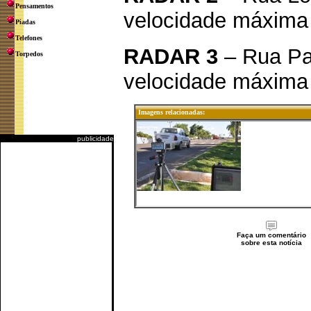
Pensamentos
velocidade máxima 
Piadas
Telefones
RADAR 3
– Rua Pad
Torpedos
velocidade máxima 
Imagens relacionadas:
publicidade
Faça um comentário
sobre esta notícia