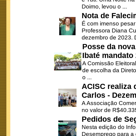
Doimo, levou o ...
Nota de Faleci
É com imenso pesar
Professora Diana Cu
dezembro de 2023. Di
Posse da nova 
Ibaté mandato
A Comissão Eleitora
de escolha da Direto
o ...
ACISC realiza 
Carlos - Deze
A Associação Comerc
no valor de R$40.335
Pedidos de Se
Nesta edição do Inf
Desemprego para a c