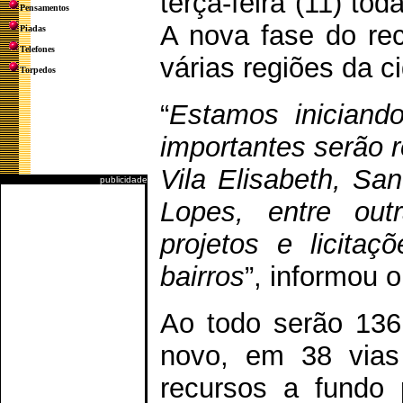
terça-feira (11) to
Pensamentos
A nova fase do rec
Piadas
Telefones
várias regiões da 
Torpedos
“
Estamos inician
importantes serão 
Vila Elisabeth, San
publicidade
Lopes, entre ou
projetos e licita
bairros
”, informou o
Ao todo serão 136
novo, em 38 vias
recursos a fundo