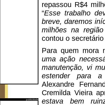
repassou R$4 milhõ
“
Esse trabalho de
breve, daremos iní
milhões na regiã
contou o secretário
Para quem mora no
uma ação necessár
manutenção, vi mui
estender para a
Alexandre Fernan
Cremilda Vieira ap
estava bem ruin
publicidade