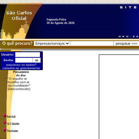
Segunda-Feira
10 de Agosto de 2026
O quê procura?
Usuário:
Senha:
esqueceu os dados?
cadastre-se gratuitamente
Pensamento
do dia:
"
O orgulho te
humilha sem te
dar humildade!
"
(Desconhecido)
Inicial
A Cidade
Turismo