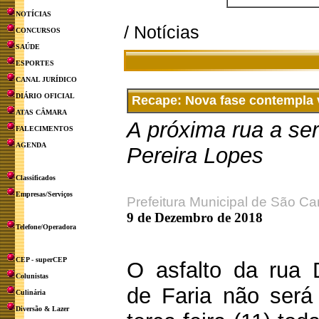
NOTÍCIAS
/ Notícias
CONCURSOS
SAÚDE
ESPORTES
CANAL JURÍDICO
DIÁRIO OFICIAL
Recape: Nova fase contempla 
ATAS CÂMARA
A próxima rua a se
FALECIMENTOS
AGENDA
Pereira Lopes
Classificados
Empresas/Serviços
Prefeitura Municipal de São Ca
9 de Dezembro de 2018
Telefone/Operadora
CEP - superCEP
O asfalto da rua 
Colunistas
de Faria não ser
Culinária
Diversão & Lazer