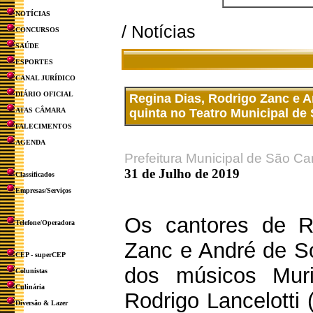
NOTÍCIAS
/ Notícias
CONCURSOS
SAÚDE
ESPORTES
CANAL JURÍDICO
DIÁRIO OFICIAL
Regina Dias, Rodrigo Zanc e 
ATAS CÂMARA
quinta no Teatro Municipal de
FALECIMENTOS
AGENDA
Prefeitura Municipal de São Ca
31 de Julho de 2019
Classificados
Empresas/Serviços
Os cantores de R
Telefone/Operadora
Zanc e André de 
CEP - superCEP
dos músicos Muri
Colunistas
Culinária
Rodrigo Lancelotti 
Diversão & Lazer