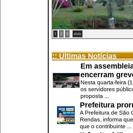
1
2
3
slide
:: Últimas Notícias
Em assembleia
encerram grev
Nesta quarta-feira (
os servidores públic
proposta ...
Prefeitura pro
A Prefeitura de São 
Rendas, informa que
que o contribuinte ...