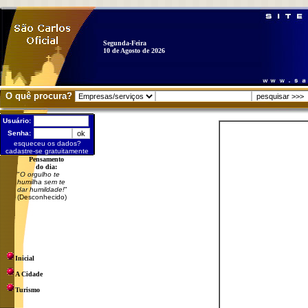
Segunda-Feira
10 de Agosto de 2026
O quê procura?
Usuário:
Senha:
esqueceu os dados?
cadastre-se gratuitamente
Pensamento
do dia:
"
O orgulho te
humilha sem te
dar humildade!
"
(Desconhecido)
Inicial
A Cidade
Turismo