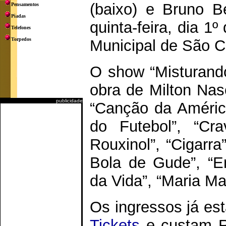
(baixo) e Bruno Be
Pensamentos
Piadas
quinta-feira, dia 1º
Telefones
Torpedos
Municipal de São C
O show “Misturand
obra de Milton Nas
publicidade
“Canção da Améric
do Futebol”, “Cr
Rouxinol”, “Cigarra
Bola de Gude”, “E
da Vida”, “Maria Mar
Os ingressos já es
Tickets
e custam R$