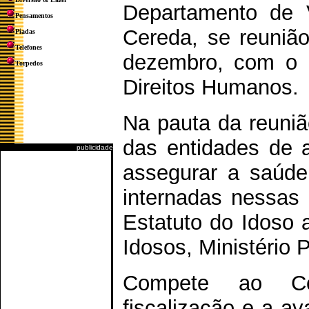
Departamento de V
Pensamentos
Cereda, se reunião
Piadas
Telefones
dezembro, com o p
Torpedos
Direitos Humanos.
Na pauta da reuniã
das entidades de a
publicidade
assegurar a saúde
internadas nessas 
Estatuto do Idoso 
Idosos, Ministério P
Compete ao Co
fiscalização e a av