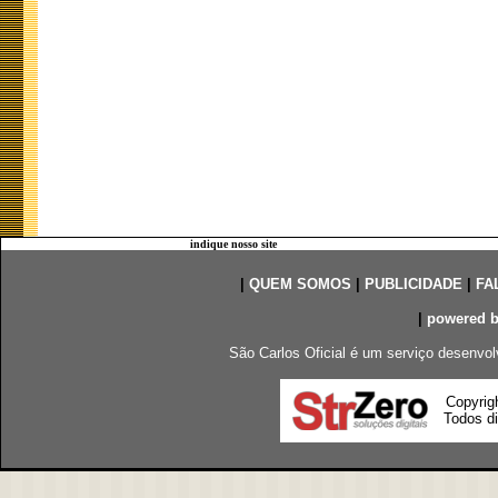
indique nosso site
|
QUEM SOMOS
|
PUBLICIDADE
|
FA
|
powered 
São Carlos Oficial é um serviço desenvol
Copyrig
Todos di