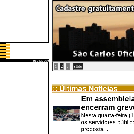
publicidade
1
2
3
slide
:: Últimas Notícias
Em assembleia
encerram grev
Nesta quarta-feira (
os servidores públic
proposta ...