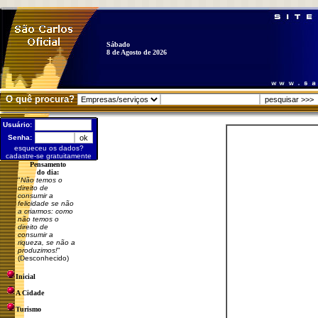
Sábado
8 de Agosto de 2026
O quê procura?
Usuário:
Senha:
esqueceu os dados?
cadastre-se gratuitamente
Pensamento
do dia:
"
Não temos o
direito de
consumir a
felicidade se não
a criarmos: como
não temos o
direito de
consumir a
riqueza, se não a
produzimos!
"
(Desconhecido)
Inicial
A Cidade
Turismo