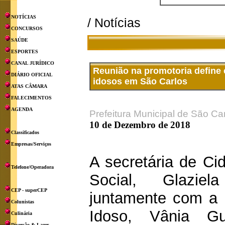
NOTÍCIAS
/ Notícias
CONCURSOS
SAÚDE
ESPORTES
CANAL JURÍDICO
Reunião na promotoria define 
DIÁRIO OFICIAL
idosos em São Carlos
ATAS CÂMARA
FALECIMENTOS
AGENDA
Prefeitura Municipal de São Ca
10 de Dezembro de 2018
Classificados
Empresas/Serviços
A secretária de Ci
Telefone/Operadora
Social, Glazie
CEP - superCEP
juntamente com a 
Colunistas
Idoso, Vânia Gu
Culinária
Diversão & Lazer