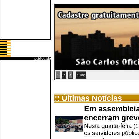
publicidade
1
2
3
slide
:: Últimas Notícias
Em assembleia
encerram grev
Nesta quarta-feira (
os servidores públic