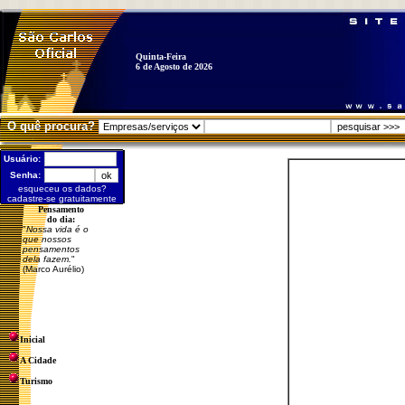
Quinta-Feira
6 de Agosto de 2026
O quê procura?
Usuário:
Senha:
esqueceu os dados?
cadastre-se gratuitamente
Pensamento
do dia:
"
Nossa vida é o
que nossos
pensamentos
dela fazem.
"
(Marco Aurélio)
Inicial
A Cidade
Turismo