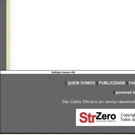
indique nosso site
|
QUEM SOMOS
|
PUBLICIDADE
|
FA
|
powered 
São Carlos Oficial é um serviço desenvol
Copyrig
Todos di