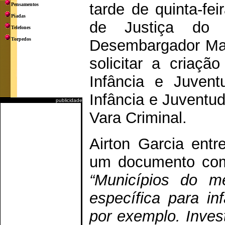
tarde de quinta-fei
Pensamentos
Piadas
de Justiça do
Telefones
Torpedos
Desembargador Man
solicitar a criaç
Infância e Juven
Infância e Juventu
publicidade
Vara Criminal.
Airton Garcia ent
um documento com 
“Municípios do 
específica para in
por exemplo. Invest