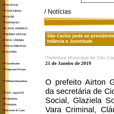
NOTÍCIAS
/ Notícias
CONCURSOS
SAÚDE
ESPORTES
CANAL JURÍDICO
DIÁRIO OFICIAL
São Carlos pede ao presidente
ATAS CÂMARA
Infância e Juventude
FALECIMENTOS
AGENDA
Prefeitura Municipal de São Ca
21 de Janeiro de 2019
Classificados
Empresas/Serviços
O prefeito Airton
Telefone/Operadora
da secretária de Ci
CEP - superCEP
Social, Glaziela 
Colunistas
Culinária
Vara Criminal, Cl
Diversão & Lazer