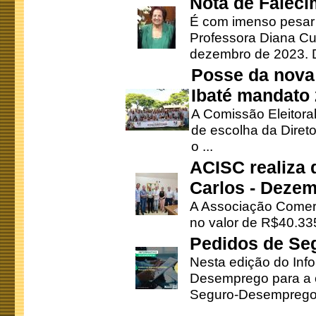
Nota de Faleci
É com imenso pesar
Professora Diana Cu
dezembro de 2023. Di
Posse da nova 
Ibaté mandato
A Comissão Eleitora
de escolha da Direto
o ...
ACISC realiza 
Carlos - Deze
A Associação Comerc
no valor de R$40.335
Pedidos de Se
Nesta edição do Inf
Desemprego para a c
Seguro-Desemprego 