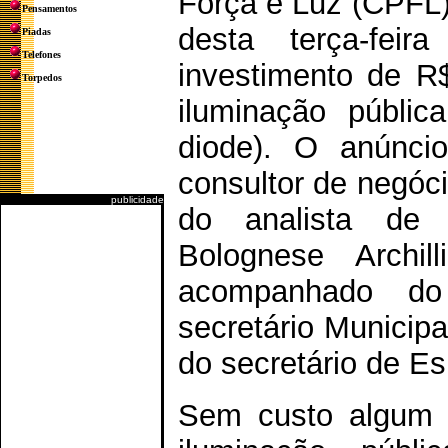
Força e Luz (CPFL
Pensamentos
desta terça-feir
Piadas
Telefones
investimento de R
Torpedos
iluminação públic
diode). O anúncio
consultor de negóci
publicidade
do analista de 
Bolognese Archil
acompanhado do 
secretário Municipa
do secretário de Es
Sem custo algum p