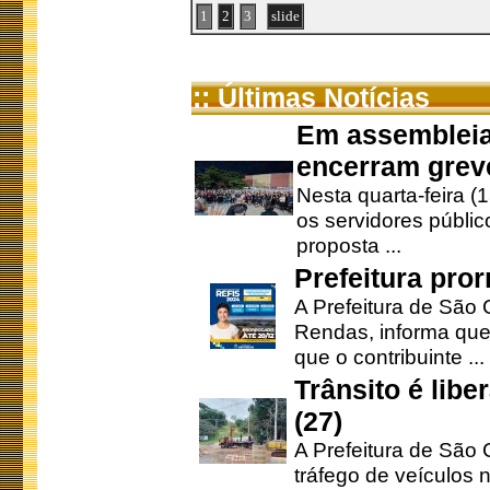
1
2
3
slide
:: Últimas Notícias
Em assembleia
encerram grev
Nesta quarta-feira (
os servidores públic
proposta ...
Prefeitura pro
A Prefeitura de São 
Rendas, informa que
que o contribuinte ...
Trânsito é lib
(27)
A Prefeitura de São C
tráfego de veículos 