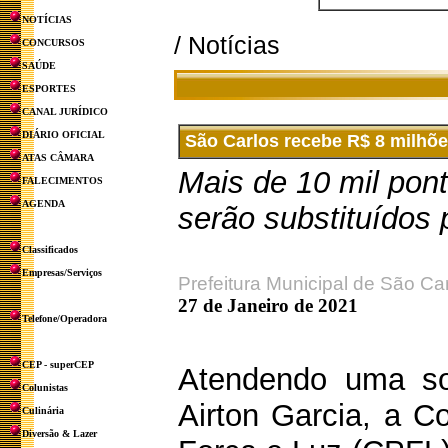
NOTÍCIAS
/ Notícias
CONCURSOS
SAÚDE
ESPORTES
CANAL JURÍDICO
DIÁRIO OFICIAL
São Carlos recebe R$ 8 milhõ
ATAS CÂMARA
Mais de 10 mil pont
FALECIMENTOS
AGENDA
serão substituídos
Classificados
Empresas/Serviços
Prefeitura Municipal de São Ca
27 de Janeiro de 2021
Telefone/Operadora
CEP - superCEP
Atendendo uma sol
Colunistas
Airton Garcia, a C
Culinária
Diversão & Lazer