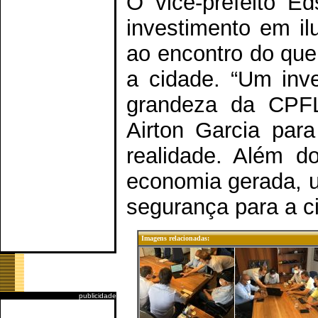
O vice-prefeito E
investimento em i
ao encontro do que
a cidade. “Um inv
grandeza da CPFL
Airton Garcia par
realidade. Além d
economia gerada, 
segurança para a ci
Imagens relacionadas:
publicidade