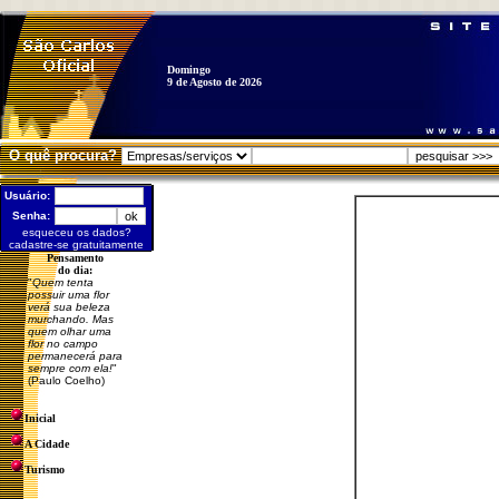
Domingo
9 de Agosto de 2026
O quê procura?
Usuário:
Senha:
esqueceu os dados?
cadastre-se gratuitamente
Pensamento
do dia:
"
Quem tenta
possuir uma flor
verá sua beleza
murchando. Mas
quem olhar uma
flor no campo
permanecerá para
sempre com ela!
"
(Paulo Coelho)
Inicial
A Cidade
Turismo