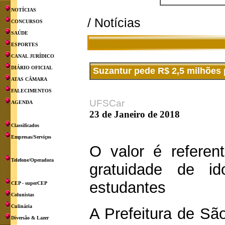
NOTÍCIAS
/ Notícias
CONCURSOS
SAÚDE
ESPORTES
CANAL JURÍDICO
DIÁRIO OFICIAL
Suzantur pede R$ 2,5 milhões 
ATAS CÂMARA
FALECIMENTOS
UFSCar
AGENDA
23 de Janeiro de 2018
Classificados
Empresas/Serviços
O valor é refere
Telefone/Operadora
gratuidade de id
estudantes
CEP - superCEP
Colunistas
Culinária
A Prefeitura de São
Diversão & Lazer