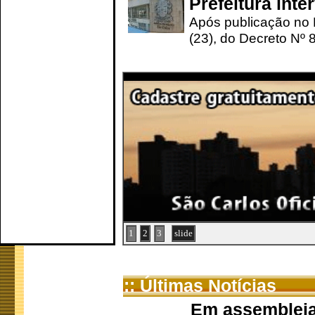
Prefeitura int
Após publicação no Di
(23), do Decreto Nº 8
1
2
3
slide
:: Últimas Notícias
Em assembleia