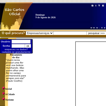
Domingo
9 de Agosto de 2026
O quê procura?
Usuário:
Senha:
esqueceu os dados?
cadastre-se gratuitamente
Pensamento
do dia:
"
Quem tenta
possuir uma flor
verá sua beleza
murchando. Mas
quem olhar uma
flor no campo
permanecerá para
sempre com ela!
"
(Paulo Coelho)
Inicial
A Cidade
Turismo