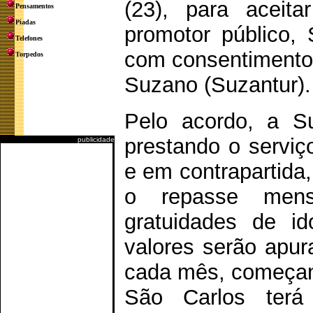
(23), para aceit
Pensamentos
Piadas
promotor público, 
Telefones
com consentimento 
Torpedos
Suzano (Suzantur).
Pelo acordo, a S
prestando o serviç
publicidade
e em contrapartida
o repasse mens
gratuidades de id
valores serão apur
cada mês, começand
São Carlos terá