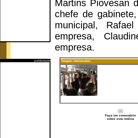
Martins Piovesan de
chefe de gabinete,
municipal, Rafae
empresa, Claudi
empresa.
publicidade
Imagens relacionadas:
Faça um comentário
sobre esta notícia