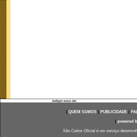
indique nosso site
|
QUEM SOMOS
|
PUBLICIDADE
|
FA
|
powered 
São Carlos Oficial é um serviço desenvol