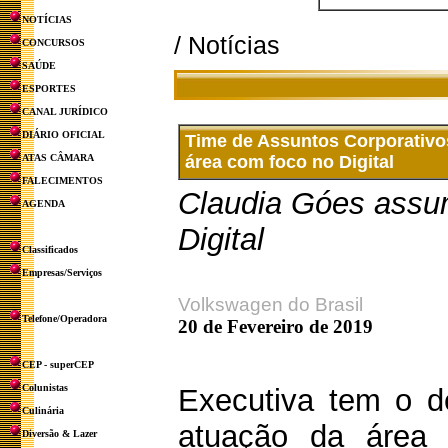
NOTÍCIAS
/ Notícias
CONCURSOS
SAÚDE
ESPORTES
CANAL JURÍDICO
DIÁRIO OFICIAL
Time de Assuntos Corporativo
ATAS CÂMARA
área com foco no Digital
FALECIMENTOS
Claudia Góes assu
AGENDA
Digital
Classificados
Empresas/Serviços
Volkswagen do Brasil
Telefone/Operadora
20 de Fevereiro de 2019
CEP - superCEP
Colunistas
Executiva tem o d
Culinária
atuação da área 
Diversão & Lazer