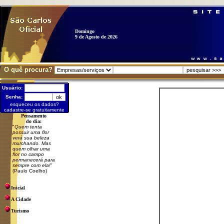
Domingo
9 de Agosto de 2026
O quê procura?
Usuário:
Senha:
esqueceu os dados?
cadastre-se gratuitamente
Pensamento
do dia:
"
Quem tenta
possuir uma flor
verá sua beleza
murchando. Mas
quem olhar uma
flor no campo
permanecerá para
sempre com ela!
"
(Paulo Coelho)
Inicial
A Cidade
Turismo