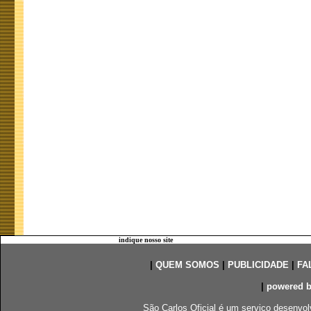
indique nosso site
|
QUEM SOMOS
|
PUBLICIDADE
|
FA
|
powered 
São Carlos Oficial é um serviço desenvol