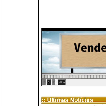
1
2
3
slide
:: Últimas Notícias