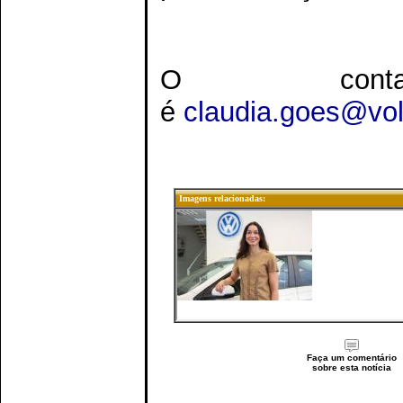
O cont
é
claudia.goes@vo
Imagens relacionadas:
Faça um comentário
sobre esta notícia