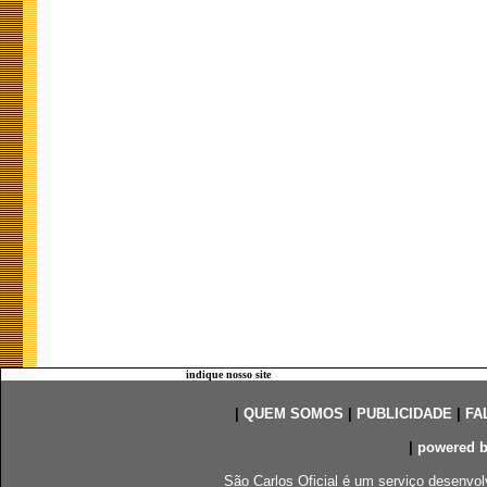
indique nosso site
|
QUEM SOMOS
|
PUBLICIDADE
|
FA
|
powered 
São Carlos Oficial é um serviço desenvol