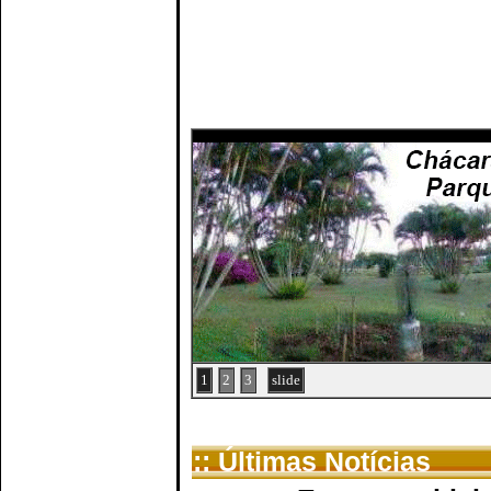
1
2
3
slide
:: Últimas Notícias