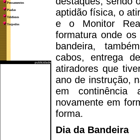
destaques, sendo o
Pensamentos
aptidão física, o a
Piadas
Telefones
e o Monitor Rea
Torpedos
formatura onde os 
bandeira, também
cabos, entrega d
publicidade
atiradores que tiv
ano de instrução, n
em continência 
novamente em forma
forma.
Dia da Bandeira