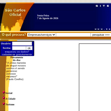
Sexta-Feira
7 de Agosto de 2026
O quê procura?
Usuário:
Senha:
esqueceu os dados?
cadastre-se gratuitamente
Pensamento
do dia:
"
A única maneira
de seguir nossos
sonhos é sendo
generoso
conosco
mesmos!
"
(Paulo Coelho)
Inicial
A Cidade
Turismo