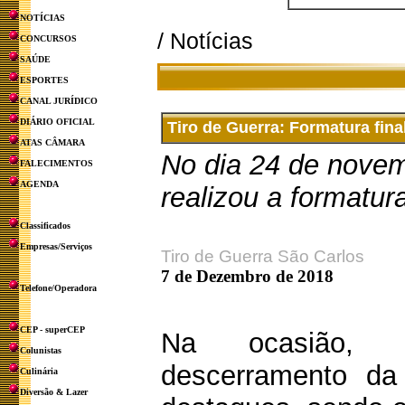
NOTÍCIAS
/ Notícias
CONCURSOS
SAÚDE
ESPORTES
CANAL JURÍDICO
DIÁRIO OFICIAL
Tiro de Guerra: Formatura fina
ATAS CÂMARA
No dia 24 de novem
FALECIMENTOS
AGENDA
realizou a formatur
Classificados
Empresas/Serviços
Tiro de Guerra São Carlos
7 de Dezembro de 2018
Telefone/Operadora
CEP - superCEP
Na ocasião, 
Colunistas
descerramento da 
Culinária
Diversão & Lazer