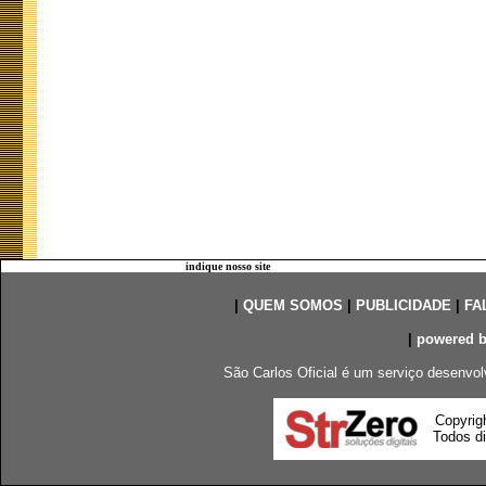
indique nosso site
|
QUEM SOMOS
|
PUBLICIDADE
|
FA
|
powered 
São Carlos Oficial é um serviço desenvol
Copyrig
Todos di