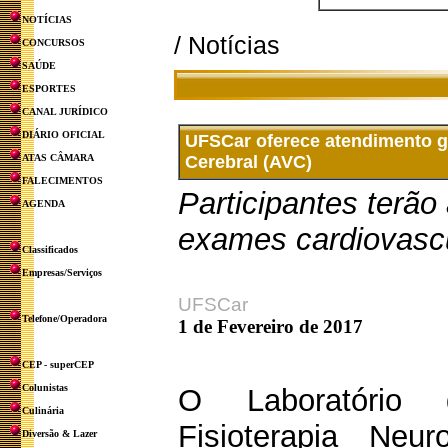
NOTÍCIAS
/ Notícias
CONCURSOS
SAÚDE
ESPORTES
CANAL JURÍDICO
DIÁRIO OFICIAL
UFSCar oferece atendimento g
ATAS CÂMARA
Cerebral (AVC)
FALECIMENTOS
Participantes terão
AGENDA
exames cardiovasc
Classificados
Empresas/Serviços
UFSCar
Telefone/Operadora
1 de Fevereiro de 2017
CEP - superCEP
Colunistas
O Laboratório
Culinária
Fisioterapia Neur
Diversão & Lazer