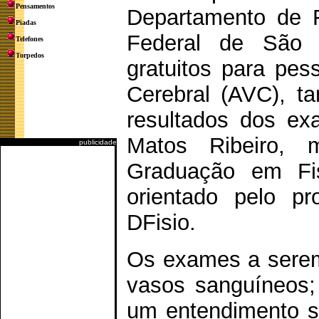
Pensamentos
Departamento de Fi
Piadas
Federal de São 
Telefones
Torpedos
gratuitos para pes
Cerebral (AVC), 
resultados dos ex
Matos Ribeiro,
publicidade
Graduação em Fis
orientado pelo p
DFisio.
Os exames a serem 
vasos sanguíneos;
um entendimento so