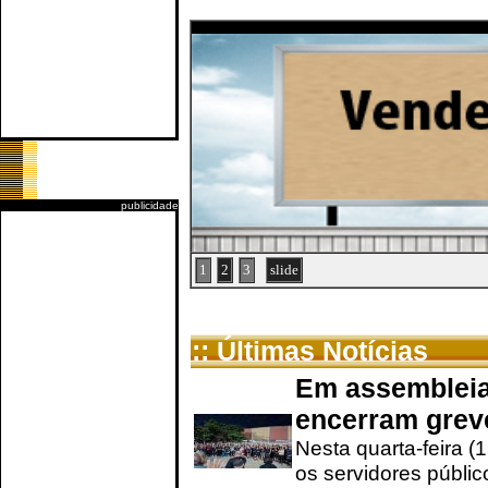
publicidade
1
2
3
slide
:: Últimas Notícias
Em assembleia
encerram grev
Nesta quarta-feira (
os servidores públic