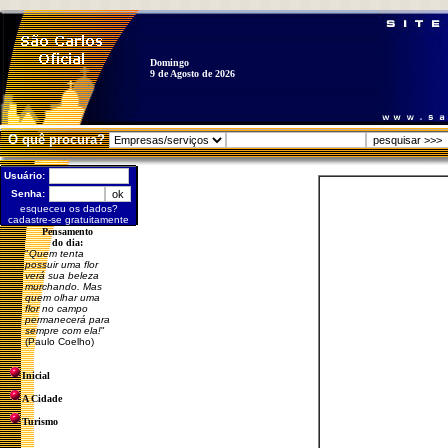
Domingo
9 de Agosto de 2026
O quê procura?
Usuário:
Senha:
esqueceu os dados?
cadastre-se gratuitamente
Pensamento
do dia:
"
Quem tenta
possuir uma flor
verá sua beleza
murchando. Mas
quem olhar uma
flor no campo
permanecerá para
sempre com ela!
"
(Paulo Coelho)
Inicial
A Cidade
Turismo