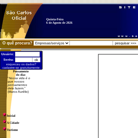
Quinta-Feira
6 de Agosto de 2026
O quê procura?
Usuário:
Senha:
esqueceu os dados?
cadastre-se gratuitamente
Pensamento
do dia:
"
Nossa vida é o
que nossos
pensamentos
dela fazem.
"
(Marco Aurélio)
Inicial
A Cidade
Turismo