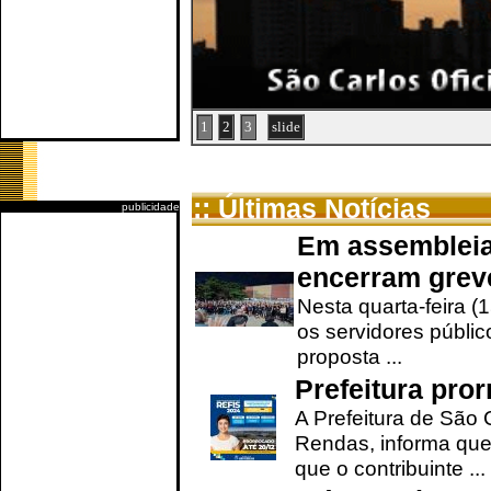
1
2
3
slide
:: Últimas Notícias
publicidade
Em assembleia
encerram grev
Nesta quarta-feira (
os servidores públic
proposta ...
Prefeitura pro
A Prefeitura de São 
Rendas, informa que
que o contribuinte ...