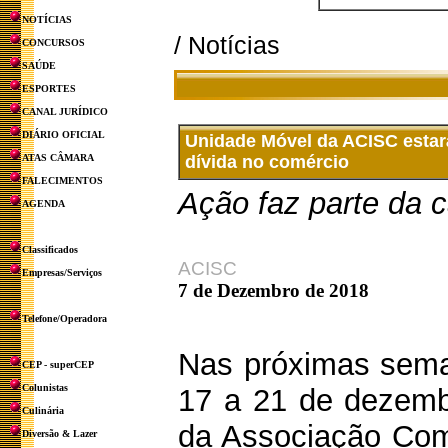
NOTÍCIAS
/ Notícias
CONCURSOS
SAÚDE
ESPORTES
CANAL JURÍDICO
DIÁRIO OFICIAL
Unidade Móvel da ACISC estar
ATAS CÂMARA
dívida no comércio
FALECIMENTOS
Ação faz parte da
AGENDA
Classificados
ACISC
Empresas/Serviços
7 de Dezembro de 2018
Telefone/Operadora
Nas próximas sema
CEP - superCEP
Colunistas
17 a 21 de dezemb
Culinária
da Associação Come
Diversão & Lazer