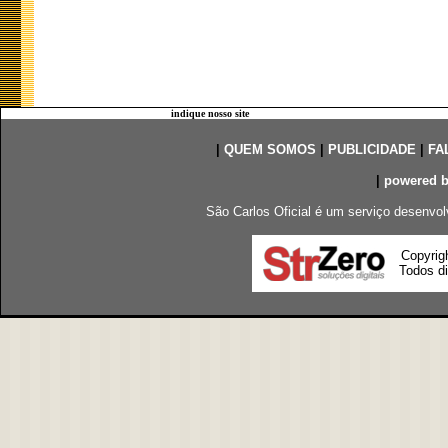
indique nosso site
|
QUEM SOMOS
|
PUBLICIDADE
|
FA
|
powered 
São Carlos Oficial é um serviço desenvol
Copyrig
Todos di