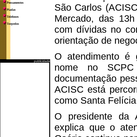
Pensamentos
São Carlos (ACISC
Piadas
Mercado, das 13h 
Telefones
Torpedos
com dívidas no co
orientação de nego
O atendimento é g
publicidade
nome no SCPC 
documentação pesso
ACISC está percorr
como Santa Felícia
O presidente da 
explica que o ate