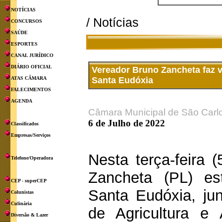
NOTÍCIAS
/ Notícias
CONCURSOS
SAÚDE
ESPORTES
CANAL JURÍDICO
DIÁRIO OFICIAL
Vereador Bruno Zancheta faz v
ATAS CÂMARA
Santa Eudóxia
FALECIMENTOS
AGENDA
Câmara Municipal de São Carl
6 de Julho de 2022
Classificados
Empresas/Serviços
Nesta terça-feira 
Telefone/Operadora
Zancheta (PL) es
CEP - superCEP
Santa Eudóxia, ju
Colunistas
Culinária
de Agricultura e 
Diversão & Lazer