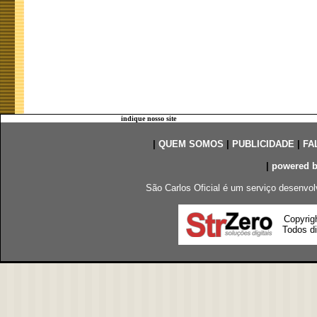
indique nosso site
|
QUEM SOMOS
|
PUBLICIDADE
|
FA
|
powered 
São Carlos Oficial é um serviço desenvol
Copyrig
Todos di