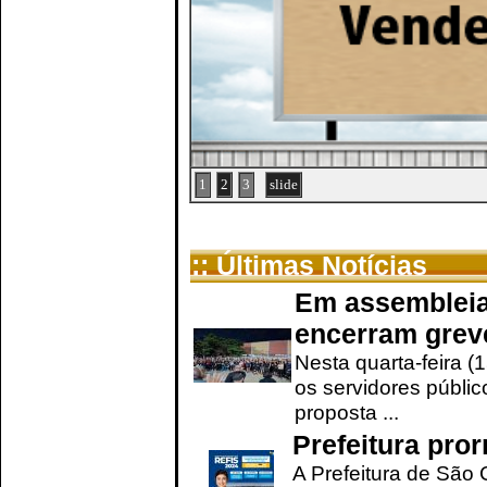
1
2
3
slide
:: Últimas Notícias
Em assembleia
encerram grev
Nesta quarta-feira (
os servidores públic
proposta ...
Prefeitura pro
A Prefeitura de São 