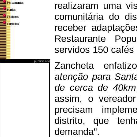
realizaram uma vis
Pensamentos
Piadas
comunitária do dis
Telefones
Torpedos
receber adaptaçõ
Restaurante Popu
servidos 150 cafés
publicidade
Zancheta enfatiz
atenção para Santa
de cerca de 40km
assim, o vereador
precisam implem
distrito, que te
demanda".