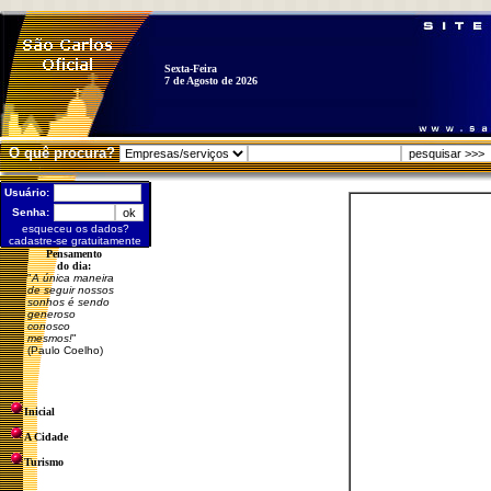
Sexta-Feira
7 de Agosto de 2026
O quê procura?
Usuário:
Senha:
esqueceu os dados?
cadastre-se gratuitamente
Pensamento
do dia:
"
A única maneira
de seguir nossos
sonhos é sendo
generoso
conosco
mesmos!
"
(Paulo Coelho)
Inicial
A Cidade
Turismo